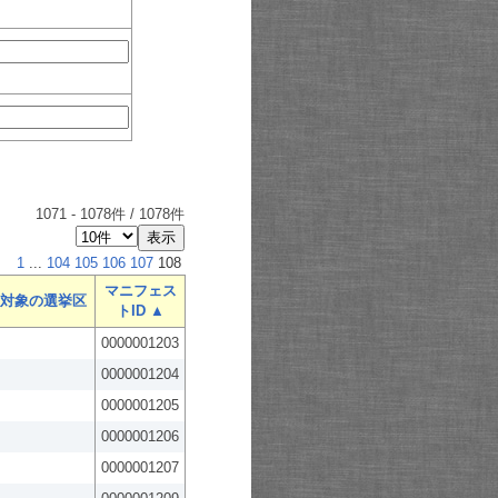
1071
-
1078
件 /
1078
件
1
...
104
105
106
107
108
マニフェス
対象の選挙区
トID ▲
0000001203
0000001204
0000001205
0000001206
0000001207