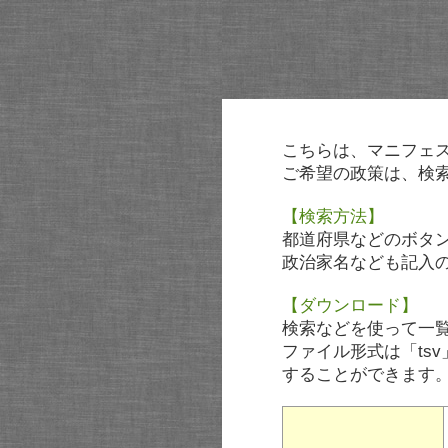
こちらは、マニフェ
ご希望の政策は、検
【検索方法】
都道府県などのボタ
政治家名なども記入
【ダウンロード】
検索などを使って一
ファイル形式は「tsv
することができます