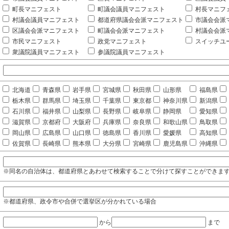
町長マニフェスト
町議会議員マニフェスト
村長マニフ
村議会議員マニフェスト
都道府県議会会派マニフェスト
市議会会派
区議会会派マニフェスト
町議会会派マニフェスト
村議会会派
市民マニフェスト
政党マニフェスト
スイッチユ
衆議院議員マニフェスト
参議院議員マニフェスト
北海道
青森県
岩手県
宮城県
秋田県
山形県
福島県
栃木県
群馬県
埼玉県
千葉県
東京都
神奈川県
新潟県
石川県
福井県
山梨県
長野県
岐阜県
静岡県
愛知県
滋賀県
京都府
大阪府
兵庫県
奈良県
和歌山県
鳥取県
岡山県
広島県
山口県
徳島県
香川県
愛媛県
高知県
佐賀県
長崎県
熊本県
大分県
宮崎県
鹿児島県
沖縄県
※同名の自治体は、都道府県とあわせて検索することで分けて探すことができま
※都道府県、政令市や合併で選挙区が分かれている場合
から
まで