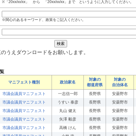
※「20xx/xx/xx」 から 「20xx/xx/xx」まで というように入力してください。
※関心のあるキーワード、政策をご記入ください。
覧のうえダウンロードをお願いします。
覧
対象の
対象の
マニフェスト種別
政治家名
都道府県
自治体名
市議会議員マニフェスト
一志信一郎
長野県
安曇野市
市議会議員マニフェスト
うすい 泰彦
長野県
安曇野市
市議会議員マニフェスト
丸山 健太
長野県
安曇野市
市議会議員マニフェスト
矢澤 毅彦
長野県
安曇野市
市議会議員マニフェスト
高橋 けん
長野県
安曇野市