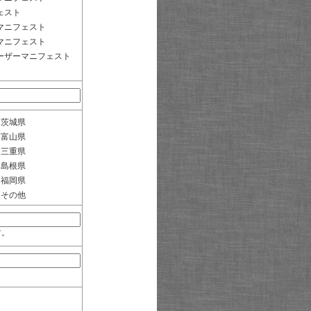
ェスト
マニフェスト
マニフェスト
ーザーマニフェスト
茨城県
富山県
三重県
島根県
福岡県
その他
す。