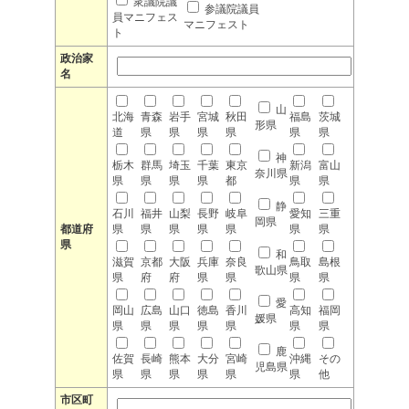
衆議院議
参議院議員
員マニフェス
マニフェスト
ト
政治家
名
山
北海
青森
岩手
宮城
秋田
福島
茨城
形県
道
県
県
県
県
県
県
神
栃木
群馬
埼玉
千葉
東京
新潟
富山
奈川県
県
県
県
県
都
県
県
静
石川
福井
山梨
長野
岐阜
愛知
三重
岡県
都道府
県
県
県
県
県
県
県
県
和
滋賀
京都
大阪
兵庫
奈良
鳥取
島根
歌山県
県
府
府
県
県
県
県
愛
岡山
広島
山口
徳島
香川
高知
福岡
媛県
県
県
県
県
県
県
県
鹿
佐賀
長崎
熊本
大分
宮崎
沖縄
その
児島県
県
県
県
県
県
県
他
市区町