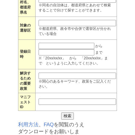
村名、
※同名の自治体は、都道府県とあわせて検索
都道府
することで分けて探すことができます。
県名
対象の
※都道府県、政令市や合併で選挙区が分かれ
選挙区
ている場合
から
登録日
まで
時
※「20xx/xx/xx」 から 「20xx/xx/xx」ま
で というように入力してください。
解決す
るため
※関心のあるキーワード、政策をご記入くだ
の重要
さい。
政策
マニフ
ェスト
ID
利用方法
、
FAQ
を閲覧のうえ
ダウンロードをお願いしま