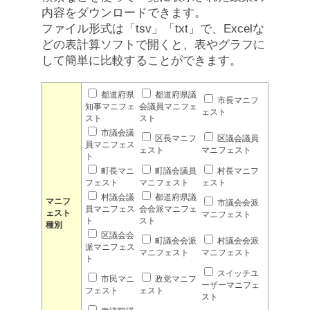
内容をダウンロードできます。
ファイル形式は「tsv」「txt」で、Excelな
どの表計算ソフトで開くと、表やグラフに
して簡単に比較することができます。
都道府県
都道府県議
市長マニフ
知事マニフェ
会議員マニフェ
ェスト
スト
スト
市議会議
区長マニフ
区議会議員
員マニフェス
ェスト
マニフェスト
ト
町長マニ
町議会議員
村長マニフ
フェスト
マニフェスト
ェスト
村議会議
都道府県議
マニフ
市議会会派
員マニフェス
会会派マニフェ
ェスト
マニフェスト
ト
スト
種別
区議会会
町議会会派
村議会会派
派マニフェス
マニフェスト
マニフェスト
ト
スイッチユ
市民マニ
政党マニフ
ーザーマニフェ
フェスト
ェスト
スト