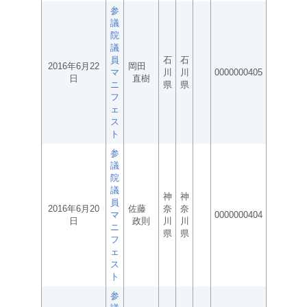
参
議
院
議
員
石
石
2016年6月22
岡田
マ
川
川
0000000405
日
直樹
ニ
県
県
フ
ェ
ス
ト
参
議
院
議
神
神
員
2016年6月20
佐藤
奈
奈
マ
0000000404
日
政則
川
川
ニ
県
県
フ
ェ
ス
ト
参