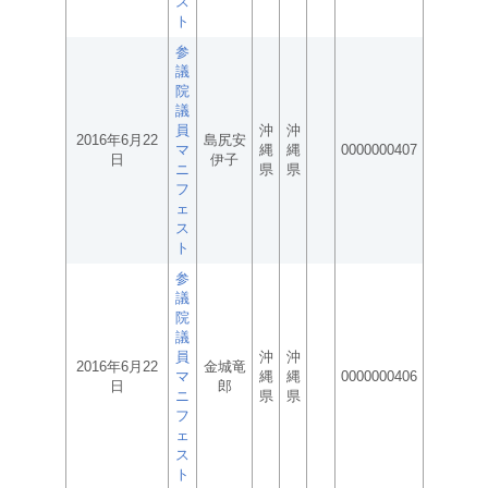
ス
ト
参
議
院
議
員
沖
沖
2016年6月22
島尻安
マ
縄
縄
0000000407
日
伊子
ニ
県
県
フ
ェ
ス
ト
参
議
院
議
員
沖
沖
2016年6月22
金城竜
マ
縄
縄
0000000406
日
郎
ニ
県
県
フ
ェ
ス
ト