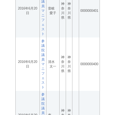
議
神
神
員
2016年6月20
壹岐
奈
奈
マ
0000000401
日
愛子
川
川
ニ
県
県
フ
ェ
ス
ト
参
議
院
議
神
神
員
2016年6月20
清水
奈
奈
マ
0000000400
日
太一
川
川
ニ
県
県
フ
ェ
ス
ト
参
議
院
議
神
神
員