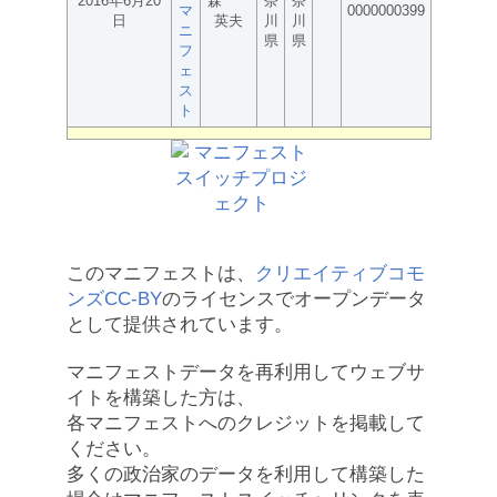
2016年6月20
森
奈
奈
マ
0000000399
日
英夫
川
川
ニ
県
県
フ
ェ
ス
ト
このマニフェストは、
クリエイティブコモ
ンズCC-BY
のライセンスでオープンデータ
として提供されています。
マニフェストデータを再利用してウェブサ
イトを構築した方は、
各マニフェストへのクレジットを掲載して
ください。
多くの政治家のデータを利用して構築した