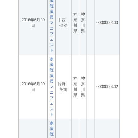
議
院
議
神
神
員
2016年6月20
中西
奈
奈
マ
0000000403
日
健治
川
川
ニ
県
県
フ
ェ
ス
ト
参
議
院
議
神
神
員
2016年6月20
片野
奈
奈
マ
0000000402
日
英司
川
川
ニ
県
県
フ
ェ
ス
ト
参
議
院