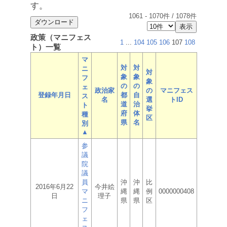
す。
1061
-
1070
件 /
1078
件
政策（マニフェス
1
...
104
105
106
107
108
ト）一覧
マ
対
対
ニ
対
象
象
フ
象
の
の
ェ
政治家
の
マニフェス
登録年月日
都
自
ス
名
選
トID
道
治
ト
挙
府
体
種
区
県
名
別
▲
参
議
院
議
員
沖
沖
比
2016年6月22
今井絵
マ
縄
縄
例
0000000408
日
理子
ニ
県
県
区
フ
ェ