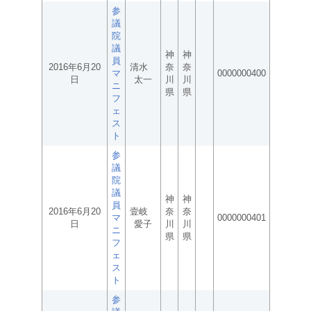
参
議
院
議
神
神
員
2016年6月20
清水
奈
奈
マ
0000000400
日
太一
川
川
ニ
県
県
フ
ェ
ス
ト
参
議
院
議
神
神
員
2016年6月20
壹岐
奈
奈
マ
0000000401
日
愛子
川
川
ニ
県
県
フ
ェ
ス
ト
参