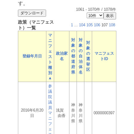
す。
1061
-
1070
件 /
1078
件
政策（マニフェス
1
...
104
105
106
107
108
ト）一覧
マ
対
対
ニ
対
象
象
フ
象
の
の
ェ
政治家
の
マニフェス
登録年月日
都
自
ス
名
選
トID
道
治
ト
挙
府
体
種
区
県
名
別
▲
参
議
院
議
神
神
員
2016年6月20
浅賀
奈
奈
マ
0000000397
日
由香
川
川
ニ
県
県
フ
ェ