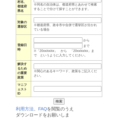
村名、
※同名の自治体は、都道府県とあわせて検索
都道府
することで分けて探すことができます。
県名
対象の
※都道府県、政令市や合併で選挙区が分かれ
選挙区
ている場合
から
登録日
まで
時
※「20xx/xx/xx」 から 「20xx/xx/xx」ま
で というように入力してください。
解決す
るため
※関心のあるキーワード、政策をご記入くだ
の重要
さい。
政策
マニフ
ェスト
ID
利用方法
、
FAQ
を閲覧のうえ
ダウンロードをお願いしま