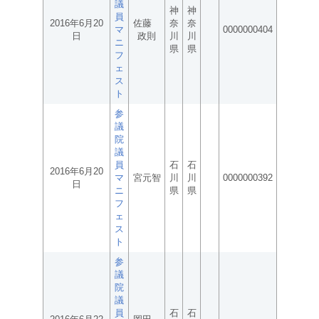
議
神
神
員
2016年6月20
佐藤
奈
奈
マ
0000000404
日
政則
川
川
ニ
県
県
フ
ェ
ス
ト
参
議
院
議
員
石
石
2016年6月20
マ
宮元智
川
川
0000000392
日
ニ
県
県
フ
ェ
ス
ト
参
議
院
議
員
石
石