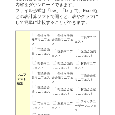
内容をダウンロードできます。
ファイル形式は「tsv」「txt」で、Excelな
どの表計算ソフトで開くと、表やグラフに
して簡単に比較することができます。
都道府県
都道府県議
市長マニフ
知事マニフェ
会議員マニフェ
ェスト
スト
スト
市議会議
区長マニフ
区議会議員
員マニフェス
ェスト
マニフェスト
ト
町長マニ
町議会議員
村長マニフ
フェスト
マニフェスト
ェスト
村議会議
都道府県議
マニフ
市議会会派
員マニフェス
会会派マニフェ
ェスト
マニフェスト
ト
スト
種別
区議会会
町議会会派
村議会会派
派マニフェス
マニフェスト
マニフェスト
ト
スイッチユ
市民マニ
政党マニフ
ーザーマニフェ
フェスト
ェスト
スト