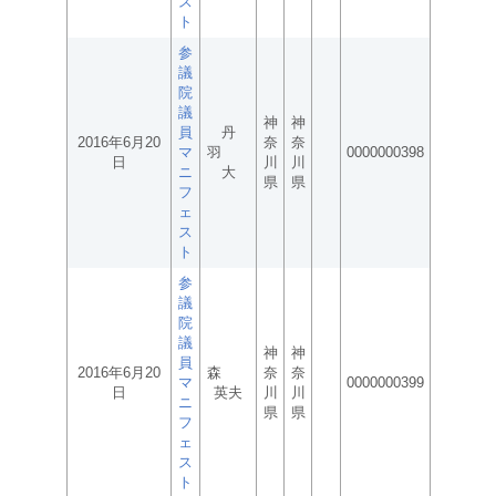
ス
ト
参
議
院
議
神
神
員
丹
2016年6月20
奈
奈
マ
羽
0000000398
日
川
川
ニ
大
県
県
フ
ェ
ス
ト
参
議
院
議
神
神
員
2016年6月20
森
奈
奈
マ
0000000399
日
英夫
川
川
ニ
県
県
フ
ェ
ス
ト