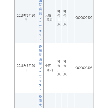
議
院
議
神
神
員
2016年6月20
片野
奈
奈
マ
0000000402
日
英司
川
川
ニ
県
県
フ
ェ
ス
ト
参
議
院
議
神
神
員
2016年6月20
中西
奈
奈
マ
0000000403
日
健治
川
川
ニ
県
県
フ
ェ
ス
ト
参
議
院