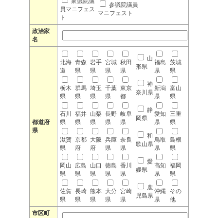
衆議院議
参議院議員
員マニフェス
マニフェスト
ト
政治家
名
山
北海
青森
岩手
宮城
秋田
福島
茨城
形県
道
県
県
県
県
県
県
神
栃木
群馬
埼玉
千葉
東京
新潟
富山
奈川県
県
県
県
県
都
県
県
静
石川
福井
山梨
長野
岐阜
愛知
三重
岡県
都道府
県
県
県
県
県
県
県
県
和
滋賀
京都
大阪
兵庫
奈良
鳥取
島根
歌山県
県
府
府
県
県
県
県
愛
岡山
広島
山口
徳島
香川
高知
福岡
媛県
県
県
県
県
県
県
県
鹿
佐賀
長崎
熊本
大分
宮崎
沖縄
その
児島県
県
県
県
県
県
県
他
市区町