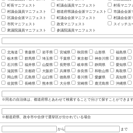
町長マニフェスト
町議会議員マニフェスト
村長マニフ
村議会議員マニフェスト
都道府県議会会派マニフェスト
市議会会派
区議会会派マニフェスト
町議会会派マニフェスト
村議会会派
市民マニフェスト
政党マニフェスト
スイッチユ
衆議院議員マニフェスト
参議院議員マニフェスト
北海道
青森県
岩手県
宮城県
秋田県
山形県
福島県
栃木県
群馬県
埼玉県
千葉県
東京都
神奈川県
新潟県
石川県
福井県
山梨県
長野県
岐阜県
静岡県
愛知県
滋賀県
京都府
大阪府
兵庫県
奈良県
和歌山県
鳥取県
岡山県
広島県
山口県
徳島県
香川県
愛媛県
高知県
佐賀県
長崎県
熊本県
大分県
宮崎県
鹿児島県
沖縄県
※同名の自治体は、都道府県とあわせて検索することで分けて探すことができま
※都道府県、政令市や合併で選挙区が分かれている場合
から
まで