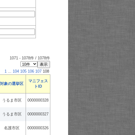
1071
-
1078
件 /
1078
件
1
...
104
105
106
107
108
マニフェス
対象の選挙区
トID
うるま市区
0000000328
うるま市区
0000000327
名護市区
0000000326