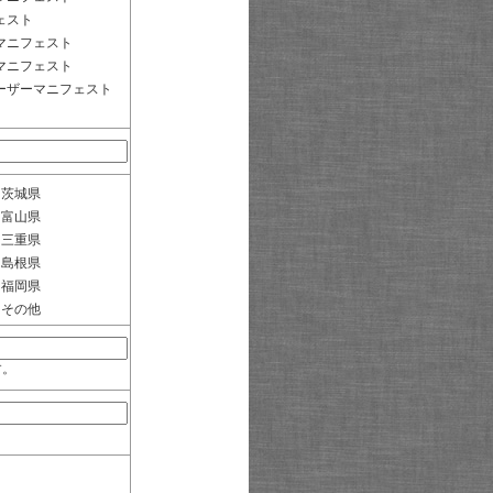
ェスト
マニフェスト
マニフェスト
ーザーマニフェスト
茨城県
富山県
三重県
島根県
福岡県
その他
す。