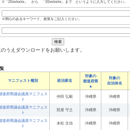
※「20xx/xx/xx」 から 「20xx/xx/xx」まで というように入力してください。
※関心のあるキーワード、政策をご記入ください。
覧のうえダウンロードをお願いします。
覧
対象の
対象の
マニフェスト種別
政治家名
都道府県
自治体名
▲
都道府県議会議員マニフェス
仲田 弘毅
沖縄県
沖縄県
ト
都道府県議会議員マニフェス
照屋 守之
沖縄県
沖縄県
ト
都道府県議会議員マニフェス
末松 文信
沖縄県
沖縄県
ト