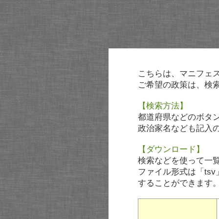
こちらは、マニフェ
ご希望の政策は、検
【検索方法】
都道府県などのボタ
政治家名なども記入
【ダウンロード】
検索などを使って一
ファイル形式は「tsv
することができます