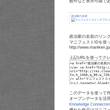
数件など表示可能で
政治家の名前
政治家の名前のリンク
マニフェストIDを使
http://www.maniken.j
上記URLを使ってク
このデータを使って
オープンデータを活
Knowledge Connector
優れた作品はマニフ