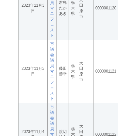
員
君島
栃
2023年11月3
田
マ
たか
木
0000001120
日
原
ニ
あき
県
市
フ
ェ
ス
ト
市
議
会
議
大
員
栃
2023年11月3
藤田
田
マ
木
0000001121
日
善幸
原
ニ
県
市
フ
ェ
ス
ト
市
議
会
議
大
員
栃
2023年11月4
渡辺
田
マ
木
0000001122