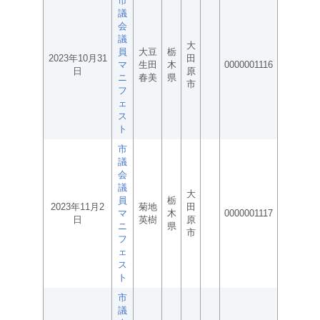
市
議
会
議
大
員
大豆
栃
2023年10月31
田
マ
生田
木
0000001116
日
原
ニ
春美
県
市
フ
ェ
ス
ト
市
議
会
議
大
員
栃
2023年11月2
菊地
田
マ
木
0000001117
日
英樹
原
ニ
県
市
フ
ェ
ス
ト
市
議