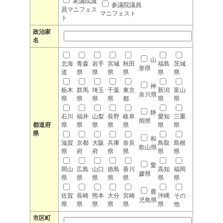
衆議院議
参議院議員
員マニフェス
マニフェスト
ト
政治家
名
山
北海
青森
岩手
宮城
秋田
福島
茨城
形県
道
県
県
県
県
県
県
神
栃木
群馬
埼玉
千葉
東京
新潟
富山
奈川県
県
県
県
県
都
県
県
静
石川
福井
山梨
長野
岐阜
愛知
三重
岡県
都道府
県
県
県
県
県
県
県
県
和
滋賀
京都
大阪
兵庫
奈良
鳥取
島根
歌山県
県
府
府
県
県
県
県
愛
岡山
広島
山口
徳島
香川
高知
福岡
媛県
県
県
県
県
県
県
県
鹿
佐賀
長崎
熊本
大分
宮崎
沖縄
その
児島県
県
県
県
県
県
県
他
市区町