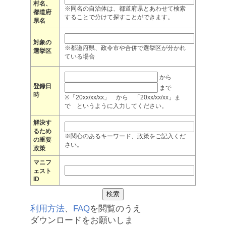
村名、
※同名の自治体は、都道府県とあわせて検索
都道府
することで分けて探すことができます。
県名
対象の
※都道府県、政令市や合併で選挙区が分かれ
選挙区
ている場合
から
登録日
まで
時
※「20xx/xx/xx」 から 「20xx/xx/xx」ま
で というように入力してください。
解決す
るため
※関心のあるキーワード、政策をご記入くだ
の重要
さい。
政策
マニフ
ェスト
ID
利用方法
、
FAQ
を閲覧のうえ
ダウンロードをお願いしま