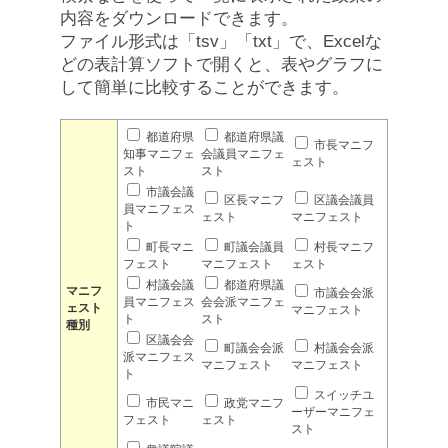
内容をダウンロードできます。
ファイル形式は「tsv」「txt」で、Excelな
どの表計算ソフトで開くと、表やグラフに
して簡単に比較することができます。
都道府県
都道府県議
市長マニフ
知事マニフェ
会議員マニフェ
ェスト
スト
スト
市議会議
区長マニフ
区議会議員
員マニフェス
ェスト
マニフェスト
ト
町長マニ
町議会議員
村長マニフ
フェスト
マニフェスト
ェスト
村議会議
都道府県議
マニフ
市議会会派
員マニフェス
会会派マニフェ
ェスト
マニフェスト
ト
スト
種別
区議会会
町議会会派
村議会会派
派マニフェス
マニフェスト
マニフェスト
ト
スイッチユ
市民マニ
政党マニフ
ーザーマニフェ
フェスト
ェスト
スト