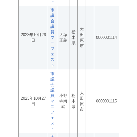
ト
市
議
会
議
大
員
栃
2023年10月26
大塚
田
マ
木
0000001114
日
正義
原
ニ
県
市
フ
ェ
ス
ト
市
議
会
議
大
員
小野
栃
2023年10月27
田
マ
寺尚
木
0000001115
日
原
ニ
武
県
市
フ
ェ
ス
ト