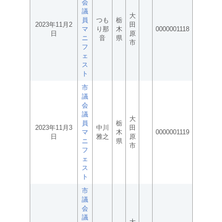
会
議
大
員
つも
栃
2023年11月2
田
マ
り那
木
0000001118
日
原
ニ
音
県
市
フ
ェ
ス
ト
市
議
会
議
大
員
栃
2023年11月3
中川
田
マ
木
0000001119
日
雅之
原
ニ
県
市
フ
ェ
ス
ト
市
議
会
議
大