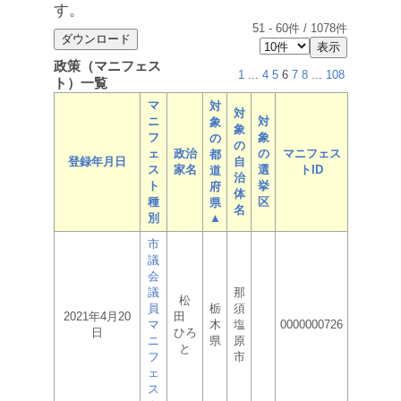
す。
51
-
60
件 /
1078
件
政策（マニフェス
1
...
4
5
6
7
8
...
108
ト）一覧
マ
対
対
ニ
対
象
象
フ
象
の
の
ェ
政治
の
マニフェス
都
登録年月日
自
ス
家名
選
トID
道
治
ト
挙
府
体
種
区
県
名
別
▲
市
議
会
議
那
松
員
栃
須
2021年4月20
田
マ
木
塩
0000000726
日
ひろ
ニ
県
原
と
フ
市
ェ
ス