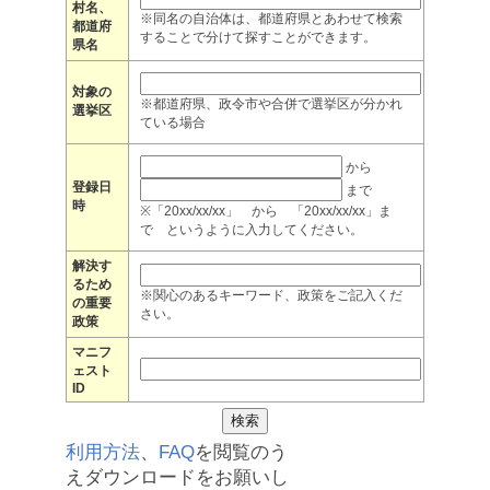
村名、
※同名の自治体は、都道府県とあわせて検索
都道府
することで分けて探すことができます。
県名
対象の
※都道府県、政令市や合併で選挙区が分かれ
選挙区
ている場合
から
登録日
まで
時
※「20xx/xx/xx」 から 「20xx/xx/xx」ま
で というように入力してください。
解決す
るため
※関心のあるキーワード、政策をご記入くだ
の重要
さい。
政策
マニフ
ェスト
ID
利用方法
、
FAQ
を閲覧のう
えダウンロードをお願いし