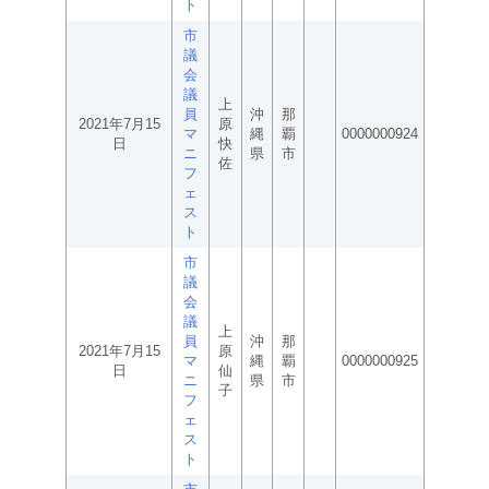
ト
市
議
会
議
上
員
沖
那
2021年7月15
原
マ
縄
覇
0000000924
日
快
ニ
県
市
佐
フ
ェ
ス
ト
市
議
会
議
上
員
沖
那
2021年7月15
原
マ
縄
覇
0000000925
日
仙
ニ
県
市
子
フ
ェ
ス
ト