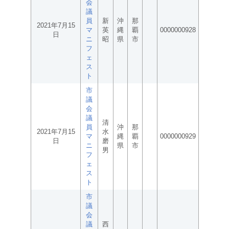
会
議
員
新
沖
那
2021年7月15
マ
英
縄
覇
0000000928
日
ニ
昭
県
市
フ
ェ
ス
ト
市
議
会
議
清
員
沖
那
2021年7月15
水
マ
縄
覇
0000000929
日
磨
ニ
県
市
男
フ
ェ
ス
ト
市
議
会
議
西