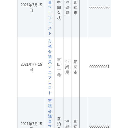
員
中
沖
那
2021年7月15
マ
間
縄
覇
0000000930
日
ニ
久
県
市
フ
枝
ェ
ス
ト
市
議
会
議
前
員
沖
那
2021年7月15
田
マ
縄
覇
0000000931
日
千
ニ
県
市
尋
フ
ェ
ス
ト
市
議
会
議
前
員
沖
那
2021年7月15
泊
マ
縄
覇
0000000932