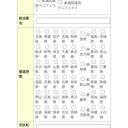
衆議院議
参議院議員
員マニフェス
マニフェスト
ト
政治家
名
山
北海
青森
岩手
宮城
秋田
福島
茨城
形県
道
県
県
県
県
県
県
神
栃木
群馬
埼玉
千葉
東京
新潟
富山
奈川県
県
県
県
県
都
県
県
静
石川
福井
山梨
長野
岐阜
愛知
三重
岡県
都道府
県
県
県
県
県
県
県
県
和
滋賀
京都
大阪
兵庫
奈良
鳥取
島根
歌山県
県
府
府
県
県
県
県
愛
岡山
広島
山口
徳島
香川
高知
福岡
媛県
県
県
県
県
県
県
県
鹿
佐賀
長崎
熊本
大分
宮崎
沖縄
その
児島県
県
県
県
県
県
県
他
市区町