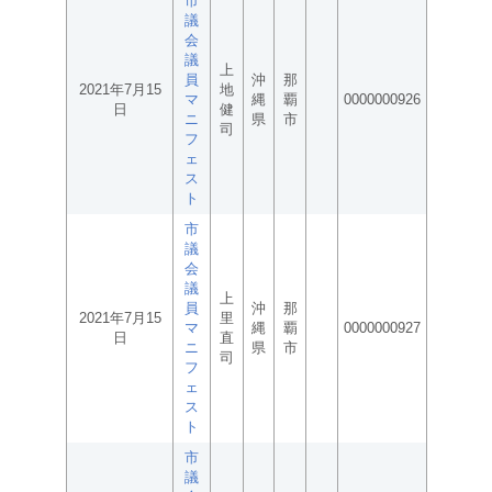
市
議
会
議
上
員
沖
那
2021年7月15
地
マ
縄
覇
0000000926
日
健
ニ
県
市
司
フ
ェ
ス
ト
市
議
会
議
上
員
沖
那
2021年7月15
里
マ
縄
覇
0000000927
日
直
ニ
県
市
司
フ
ェ
ス
ト
市
議