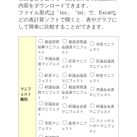
内容をダウンロードできます。
ファイル形式は「tsv」「txt」で、Excelな
どの表計算ソフトで開くと、表やグラフに
して簡単に比較することができます。
都道府県
都道府県議
市長マニフ
知事マニフェ
会議員マニフェ
ェスト
スト
スト
市議会議
区長マニフ
区議会議員
員マニフェス
ェスト
マニフェスト
ト
町長マニ
町議会議員
村長マニフ
フェスト
マニフェスト
ェスト
村議会議
都道府県議
マニフ
市議会会派
員マニフェス
会会派マニフェ
ェスト
マニフェスト
ト
スト
種別
区議会会
町議会会派
村議会会派
派マニフェス
マニフェスト
マニフェスト
ト
スイッチユ
市民マニ
政党マニフ
ーザーマニフェ
フェスト
ェスト
スト