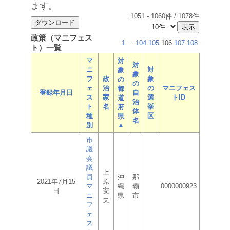
ます。
1051
-
1060
件 /
1078
件
政策（マニフェス
1
...
104
105
106
107
108
ト）一覧
マ
対
対
ニ
対
象
象
フ
政
象
の
の
ェ
治
の
マニフェス
都
登録年月日
自
ス
家
選
トID
道
治
ト
名
挙
府
体
種
区
県
名
別
▲
市
議
会
議
上
員
沖
那
2021年7月15
原
マ
縄
覇
0000000923
日
安
ニ
県
市
夫
フ
ェ
ス