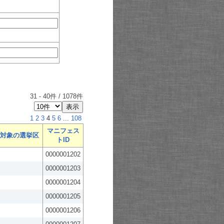
31
-
40
件 /
1078
件
1
2
3
4
5
6
...
108
マニフェス
対象の選挙区
トID
0000001202
0000001203
0000001204
0000001205
0000001206