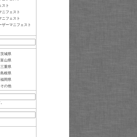
ェスト
マニフェスト
マニフェスト
ーザーマニフェスト
茨城県
富山県
三重県
島根県
福岡県
その他
す。