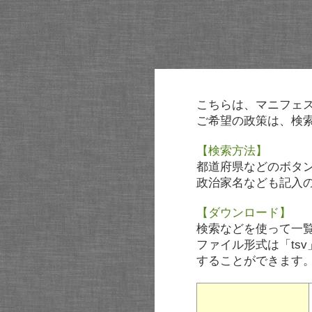
こちらは、マニフェ
ご希望の政策は、検
【検索方法】
都道府県などのボタ
政治家名なども記入
【ダウンロード】
検索などを使って一
ファイル形式は「tsv
することができます