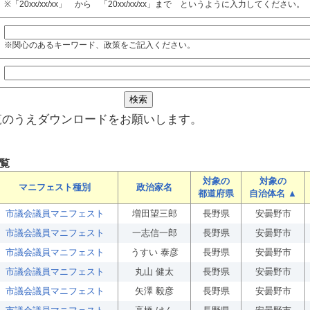
※「20xx/xx/xx」 から 「20xx/xx/xx」まで というように入力してください。
※関心のあるキーワード、政策をご記入ください。
覧のうえダウンロードをお願いします。
覧
対象の
対象の
マニフェスト種別
政治家名
都道府県
自治体名 ▲
市議会議員マニフェスト
増田望三郎
長野県
安曇野市
市議会議員マニフェスト
一志信一郎
長野県
安曇野市
市議会議員マニフェスト
うすい 泰彦
長野県
安曇野市
市議会議員マニフェスト
丸山 健太
長野県
安曇野市
市議会議員マニフェスト
矢澤 毅彦
長野県
安曇野市