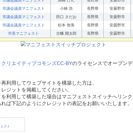
市議会議員マニフェスト
高橋 けん
長野県
安曇野市
市議会議員マニフェスト
小林 浩
長野県
安曇野市
市議会議員マニフェスト
田口 さだお
長野県
安曇野市
市議会議員マニフェスト
杉本 智美
長野県
安曇野市
市長マニフェスト
古幡 開太郎
長野県
安曇野市
、
クリエイティブコモンズCC-BY
のライセンスでオープンデ
を再利用してウェブサイトを構築した方は、
クレジットを掲載してください。
タを利用して構築した場合はマニフェストスイッチへリンク
あれば下記のようにクレジットの表記をお願いいたします。