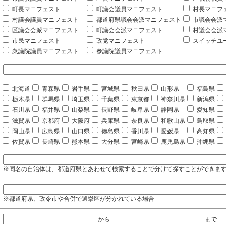
町長マニフェスト
町議会議員マニフェスト
村長マニフ
村議会議員マニフェスト
都道府県議会会派マニフェスト
市議会会派
区議会会派マニフェスト
町議会会派マニフェスト
村議会会派
市民マニフェスト
政党マニフェスト
スイッチユ
衆議院議員マニフェスト
参議院議員マニフェスト
北海道
青森県
岩手県
宮城県
秋田県
山形県
福島県
栃木県
群馬県
埼玉県
千葉県
東京都
神奈川県
新潟県
石川県
福井県
山梨県
長野県
岐阜県
静岡県
愛知県
滋賀県
京都府
大阪府
兵庫県
奈良県
和歌山県
鳥取県
岡山県
広島県
山口県
徳島県
香川県
愛媛県
高知県
佐賀県
長崎県
熊本県
大分県
宮崎県
鹿児島県
沖縄県
※同名の自治体は、都道府県とあわせて検索することで分けて探すことができま
※都道府県、政令市や合併で選挙区が分かれている場合
から
まで