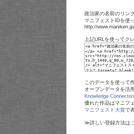
政治家の名前のリンク
マニフェストIDを使
http://www.maniken.j
上記URLを使ってク
このデータを使って
オープンデータを活
Knowledge Connector
優れた作品はマニフ
マニフェスト大賞
で
≫詳しい登録方法は