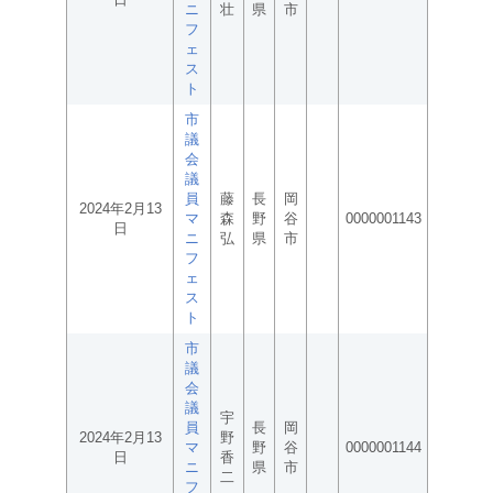
ニ
壮
県
市
フ
ェ
ス
ト
市
議
会
議
員
藤
長
岡
2024年2月13
マ
森
野
谷
0000001143
日
ニ
弘
県
市
フ
ェ
ス
ト
市
議
会
議
宇
員
長
岡
2024年2月13
野
マ
野
谷
0000001144
日
香
ニ
県
市
二
フ