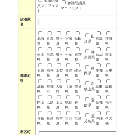
衆議院議
参議院議員
員マニフェス
マニフェスト
ト
政治家
名
山
北海
青森
岩手
宮城
秋田
福島
茨城
形県
道
県
県
県
県
県
県
神
栃木
群馬
埼玉
千葉
東京
新潟
富山
奈川県
県
県
県
県
都
県
県
静
石川
福井
山梨
長野
岐阜
愛知
三重
岡県
都道府
県
県
県
県
県
県
県
県
和
滋賀
京都
大阪
兵庫
奈良
鳥取
島根
歌山県
県
府
府
県
県
県
県
愛
岡山
広島
山口
徳島
香川
高知
福岡
媛県
県
県
県
県
県
県
県
鹿
佐賀
長崎
熊本
大分
宮崎
沖縄
その
児島県
県
県
県
県
県
県
他
市区町