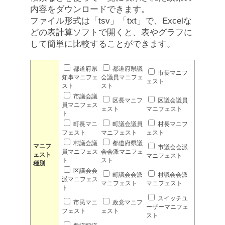
内容をダウンロードできます。
ファイル形式は「tsv」「txt」で、Excelな
どの表計算ソフトで開くと、表やグラフに
して簡単に比較することができます。
都道府県
都道府県議
市長マニフ
知事マニフェ
会議員マニフェ
ェスト
スト
スト
市議会議
区長マニフ
区議会議員
員マニフェス
ェスト
マニフェスト
ト
町長マニ
町議会議員
村長マニフ
フェスト
マニフェスト
ェスト
村議会議
都道府県議
マニフ
市議会会派
員マニフェス
会会派マニフェ
ェスト
マニフェスト
ト
スト
種別
区議会会
町議会会派
村議会会派
派マニフェス
マニフェスト
マニフェスト
ト
スイッチユ
市民マニ
政党マニフ
ーザーマニフェ
フェスト
ェスト
スト