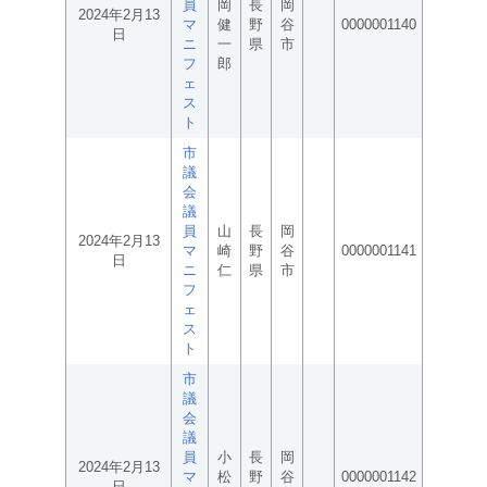
員
岡
長
岡
2024年2月13
マ
健
野
谷
0000001140
日
ニ
一
県
市
フ
郎
ェ
ス
ト
市
議
会
議
員
山
長
岡
2024年2月13
マ
崎
野
谷
0000001141
日
ニ
仁
県
市
フ
ェ
ス
ト
市
議
会
議
員
小
長
岡
2024年2月13
マ
松
野
谷
0000001142
日