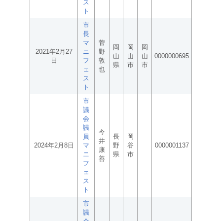
ス
ト
市
長
マ
菅
岡
岡
岡
2021年2月27
ニ
野
山
山
山
0000000695
日
フ
敦
県
市
市
ェ
也
ス
ト
市
議
会
議
今
員
長
岡
井
2024年2月8日
マ
野
谷
0000001137
康
ニ
県
市
善
フ
ェ
ス
ト
市
議