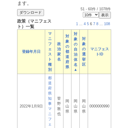
ます。
51
-
60
件 /
1078
件
政策（マニフェス
1
...
4
5
6
7
8
...
108
ト）一覧
マ
対
対
ニ
対
象
象
フ
政
象
の
の
ェ
治
の
マニフェス
自
登録年月日
都
ス
家
選
トID
治
道
ト
名
挙
体
府
種
区
名
県
別
▲
都
道
府
県
知
菅
岡
岡
岡
事
野
2022年1月9日
山
山
山
0000000990
マ
敦
県
県
県
ニ
也
フ
ェ