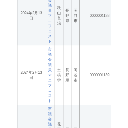
会
議
秋
員
長
岡
2024年2月13
山
マ
野
谷
0000001138
日
良
ニ
県
市
治
フ
ェ
ス
ト
市
議
会
議
員
土
長
岡
2024年2月13
マ
橋
野
谷
0000001139
日
ニ
学
県
市
フ
ェ
ス
ト
市
議
会
議
花