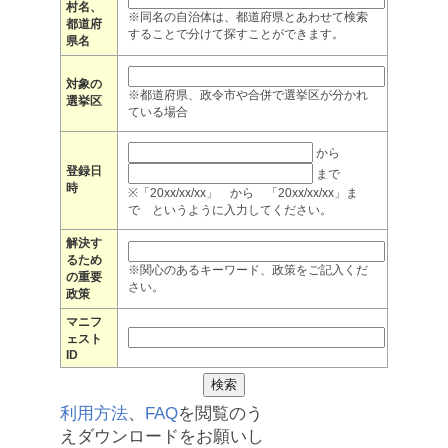
村名、
※同名の自治体は、都道府県とあわせて検索
都道府
することで分けて探すことができます。
県名
対象の
※都道府県、政令市や合併で選挙区が分かれ
選挙区
ている場合
から
登録日
まで
時
※「20xx/xx/xx」 から 「20xx/xx/xx」ま
で というように入力してください。
解決す
るため
※関心のあるキーワード、政策をご記入くだ
の重要
さい。
政策
マニフ
ェスト
ID
利用方法
、
FAQ
を閲覧のう
えダウンロードをお願いし