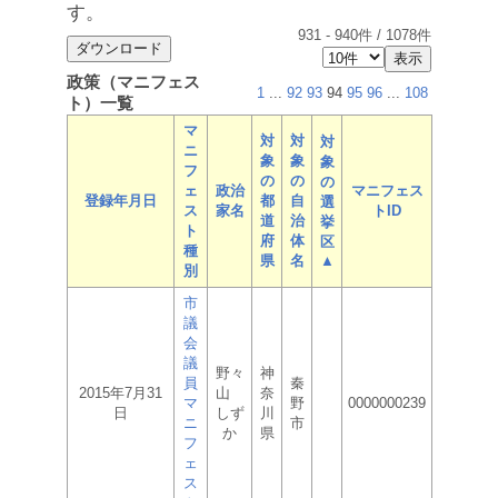
す。
931
-
940
件 /
1078
件
政策（マニフェス
1
...
92
93
94
95
96
...
108
ト）一覧
マ
対
対
対
ニ
象
象
象
フ
の
の
の
ェ
政治
マニフェス
登録年月日
都
自
選
ス
家名
トID
道
治
挙
ト
府
体
区
種
県
名
▲
別
市
議
会
議
野々
神
員
秦
2015年7月31
山
奈
マ
野
0000000239
日
しず
川
ニ
市
か
県
フ
ェ
ス