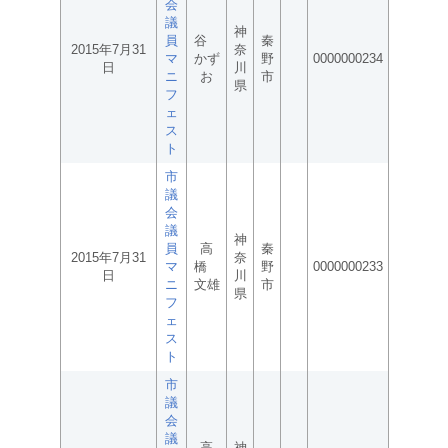
会
議
神
員
谷
秦
2015年7月31
奈
マ
かず
野
0000000234
日
川
ニ
お
市
県
フ
ェ
ス
ト
市
議
会
議
神
員
高
秦
2015年7月31
奈
マ
橋
野
0000000233
日
川
ニ
文雄
市
県
フ
ェ
ス
ト
市
議
会
議
高
神