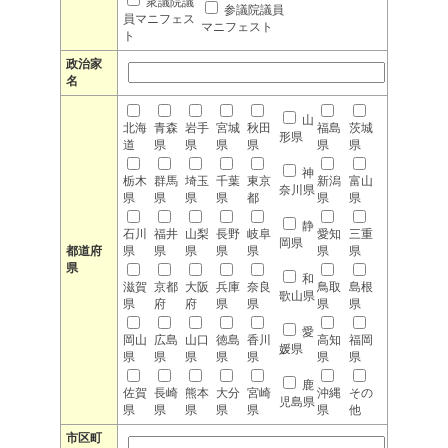
衆議院議
参議院議員
員マニフェス
マニフェスト
ト
政治家
名
山
北海
青森
岩手
宮城
秋田
福島
茨城
形県
道
県
県
県
県
県
県
神
栃木
群馬
埼玉
千葉
東京
新潟
富山
奈川県
県
県
県
県
都
県
県
静
石川
福井
山梨
長野
岐阜
愛知
三重
岡県
都道府
県
県
県
県
県
県
県
県
和
滋賀
京都
大阪
兵庫
奈良
鳥取
島根
歌山県
県
府
府
県
県
県
県
愛
岡山
広島
山口
徳島
香川
高知
福岡
媛県
県
県
県
県
県
県
県
鹿
佐賀
長崎
熊本
大分
宮崎
沖縄
その
児島県
県
県
県
県
県
県
他
市区町