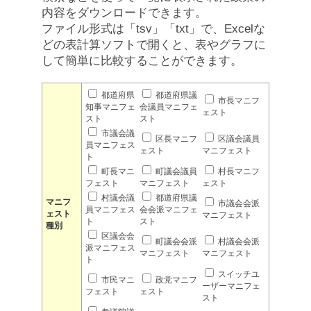
内容をダウンロードできます。
ファイル形式は「tsv」「txt」で、Excelな
どの表計算ソフトで開くと、表やグラフに
して簡単に比較することができます。
都道府県
都道府県議
市長マニフ
知事マニフェ
会議員マニフェ
ェスト
スト
スト
市議会議
区長マニフ
区議会議員
員マニフェス
ェスト
マニフェスト
ト
町長マニ
町議会議員
村長マニフ
フェスト
マニフェスト
ェスト
村議会議
都道府県議
マニフ
市議会会派
員マニフェス
会会派マニフェ
ェスト
マニフェスト
ト
スト
種別
区議会会
町議会会派
村議会会派
派マニフェス
マニフェスト
マニフェスト
ト
スイッチユ
市民マニ
政党マニフ
ーザーマニフェ
フェスト
ェスト
スト