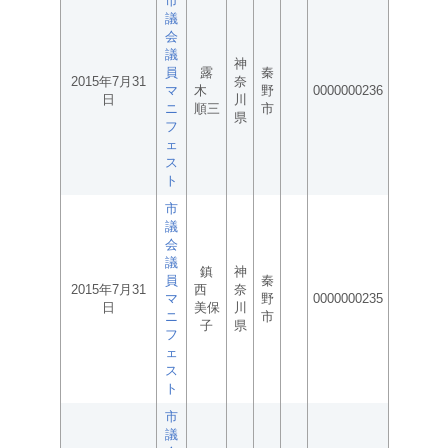
市
議
会
議
神
員
露
秦
2015年7月31
奈
マ
木
野
0000000236
日
川
ニ
順三
市
県
フ
ェ
ス
ト
市
議
会
議
鎮
神
員
秦
2015年7月31
西
奈
マ
野
0000000235
日
美保
川
ニ
市
子
県
フ
ェ
ス
ト
市
議