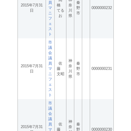
員
秦
2015年7月31
橋
奈
マ
野
0000000232
日
てる
川
ニ
市
お
県
フ
ェ
ス
ト
市
議
会
議
神
員
佐
秦
2015年7月31
奈
マ
藤
野
0000000231
日
川
ニ
文昭
市
県
フ
ェ
ス
ト
市
議
会
議
神
員
佐
秦
2015年7月31
奈
マ
藤
野
0000000230