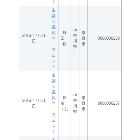
ト
市
議
会
議
神
員
野
秦
2015年7月31
奈
マ
田
野
0000000238
日
川
ニ
毅
市
県
フ
ェ
ス
ト
市
議
会
議
神
員
長
秦
2015年7月31
奈
マ
友
野
0000000237
日
川
ニ
くに
市
県
フ
ェ
ス
ト