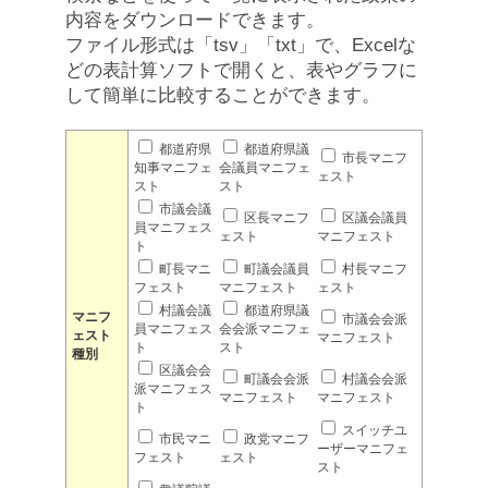
内容をダウンロードできます。
ファイル形式は「tsv」「txt」で、Excelな
どの表計算ソフトで開くと、表やグラフに
して簡単に比較することができます。
都道府県
都道府県議
市長マニフ
知事マニフェ
会議員マニフェ
ェスト
スト
スト
市議会議
区長マニフ
区議会議員
員マニフェス
ェスト
マニフェスト
ト
町長マニ
町議会議員
村長マニフ
フェスト
マニフェスト
ェスト
村議会議
都道府県議
マニフ
市議会会派
員マニフェス
会会派マニフェ
ェスト
マニフェスト
ト
スト
種別
区議会会
町議会会派
村議会会派
派マニフェス
マニフェスト
マニフェスト
ト
スイッチユ
市民マニ
政党マニフ
ーザーマニフェ
フェスト
ェスト
スト