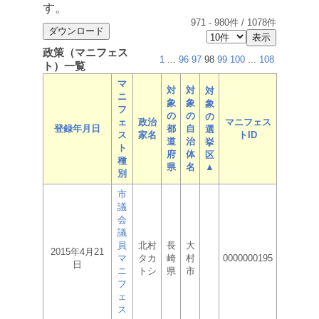
す。
971
-
980
件 /
1078
件
政策（マニフェス
1
...
96
97
98
99
100
...
108
ト）一覧
マ
対
対
対
ニ
象
象
象
フ
の
の
の
ェ
政治
マニフェス
登録年月日
都
自
選
ス
家名
トID
道
治
挙
ト
府
体
区
種
県
名
▲
別
市
議
会
議
員
北村
長
大
2015年4月21
マ
タカ
崎
村
0000000195
日
ニ
トシ
県
市
フ
ェ
ス