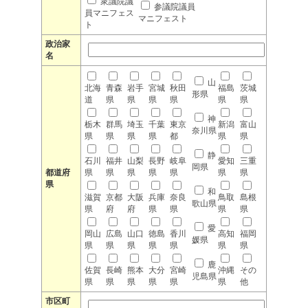
衆議院議
参議院議員
員マニフェス
マニフェスト
ト
政治家
名
山
北海
青森
岩手
宮城
秋田
福島
茨城
形県
道
県
県
県
県
県
県
神
栃木
群馬
埼玉
千葉
東京
新潟
富山
奈川県
県
県
県
県
都
県
県
静
石川
福井
山梨
長野
岐阜
愛知
三重
岡県
都道府
県
県
県
県
県
県
県
県
和
滋賀
京都
大阪
兵庫
奈良
鳥取
島根
歌山県
県
府
府
県
県
県
県
愛
岡山
広島
山口
徳島
香川
高知
福岡
媛県
県
県
県
県
県
県
県
鹿
佐賀
長崎
熊本
大分
宮崎
沖縄
その
児島県
県
県
県
県
県
県
他
市区町