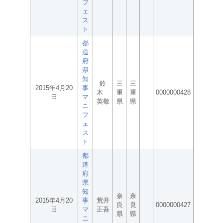
フ
ェ
ス
ト
都
道
府
県
知
鈴
三
三
2015年4月20
事
木
重
重
0000000428
日
マ
英敬
県
県
ニ
フ
ェ
ス
ト
都
道
府
県
知
奈
奈
2015年4月20
事
荒井
良
良
0000000427
日
マ
正吾
県
県
ニ