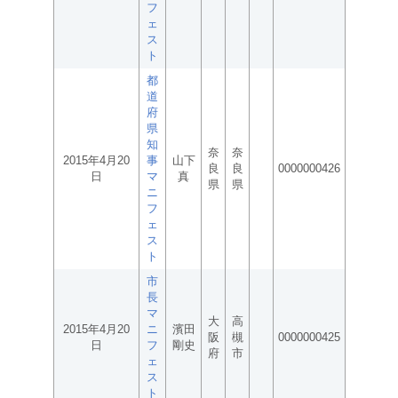
フ
ェ
ス
ト
都
道
府
県
知
奈
奈
2015年4月20
事
山下
良
良
0000000426
日
マ
真
県
県
ニ
フ
ェ
ス
ト
市
長
マ
大
高
2015年4月20
ニ
濱田
阪
槻
0000000425
日
フ
剛史
府
市
ェ
ス
ト