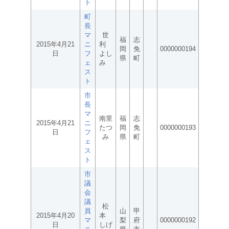
ト
町
長
マ
世
福
志
2015年4月21
ニ
利
岡
免
0000000194
日
フ
よし
県
町
ェ
み
ス
ト
市
長
マ
南里
福
志
2015年4月21
ニ
たつ
岡
免
0000000193
日
フ
み
県
町
ェ
ス
ト
市
議
会
議
松
員
山
甲
2015年4月20
本
マ
梨
府
0000000192
日
しげ