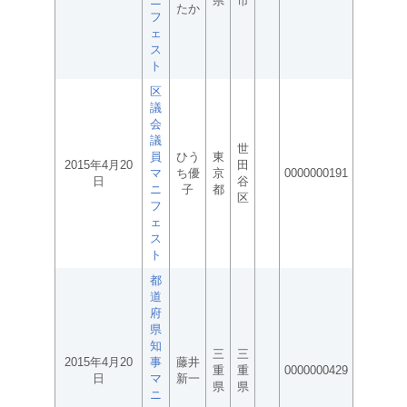
ニ
県
市
たか
フ
ェ
ス
ト
区
議
会
議
世
員
ひう
東
2015年4月20
田
マ
ち優
京
0000000191
日
谷
ニ
子
都
区
フ
ェ
ス
ト
都
道
府
県
知
三
三
2015年4月20
事
藤井
重
重
0000000429
日
マ
新一
県
県
ニ