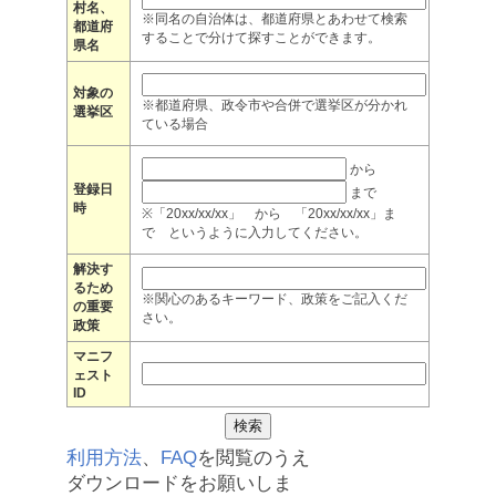
村名、
※同名の自治体は、都道府県とあわせて検索
都道府
することで分けて探すことができます。
県名
対象の
※都道府県、政令市や合併で選挙区が分かれ
選挙区
ている場合
から
登録日
まで
時
※「20xx/xx/xx」 から 「20xx/xx/xx」ま
で というように入力してください。
解決す
るため
※関心のあるキーワード、政策をご記入くだ
の重要
さい。
政策
マニフ
ェスト
ID
利用方法
、
FAQ
を閲覧のうえ
ダウンロードをお願いしま