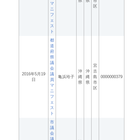
県
県
市
マ
区
ニ
フ
ェ
ス
ト
都
道
府
県
議
宮
会
沖
沖
古
2016年5月19
議
亀浜玲子
縄
縄
島
0000000379
日
員
県
県
市
マ
区
ニ
フ
ェ
ス
ト
市
議
会
議