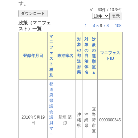
す。
51
-
60
件 /
1078
件
政策（マニフェ
1
...
4
5
6
7
8
...
108
スト）一覧
マ
対
対
対
ニ
象
象
象
フ
の
の
の
ェ
マニフェス
登録年月日
政治家名
都
自
選
ス
トID
道
治
挙
ト
府
体
区
種
県
名
▲
別
都
道
府
県
議
宜
会
沖
沖
野
2016年5月19
議
新垣 清
縄
縄
湾
0000000345
日
員
涼
県
県
市
マ
区
ニ