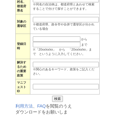
村名、
※同名の自治体は、都道府県とあわせて検索
都道府
することで分けて探すことができます。
県名
対象の
※都道府県、政令市や合併で選挙区が分かれ
選挙区
ている場合
から
登録日
まで
時
※「20xx/xx/xx」 から 「20xx/xx/xx」ま
で というように入力してください。
解決す
るため
※関心のあるキーワード、政策をご記入くだ
の重要
さい。
政策
マニフ
ェスト
ID
利用方法
、
FAQ
を閲覧のうえ
ダウンロードをお願いしま