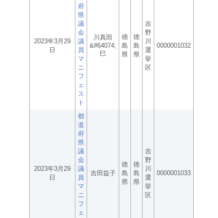
府
県
議
吉
会
野
徳
徳
川真田
2023年3月29
議
川
&#64074;
島
島
0000001032
日
員
選
巳
県
県
マ
挙
ニ
区
フ
ェ
ス
ト
都
道
府
県
議
吉
会
野
徳
徳
2023年3月29
議
川
吉田益子
島
島
0000001033
日
員
選
県
県
マ
挙
ニ
区
フ
ェ