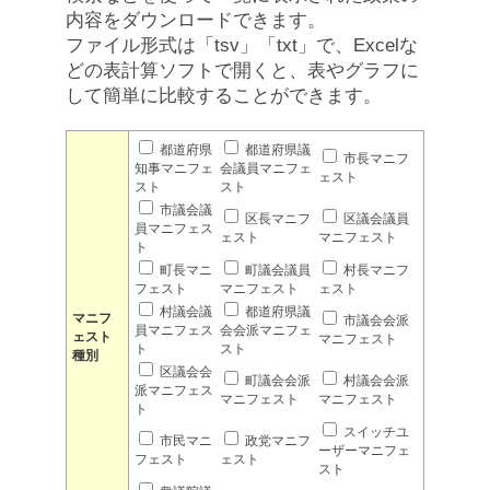
内容をダウンロードできます。
ファイル形式は「tsv」「txt」で、Excelな
どの表計算ソフトで開くと、表やグラフに
して簡単に比較することができます。
都道府県
都道府県議
市長マニフ
知事マニフェ
会議員マニフェ
ェスト
スト
スト
市議会議
区長マニフ
区議会議員
員マニフェス
ェスト
マニフェスト
ト
町長マニ
町議会議員
村長マニフ
フェスト
マニフェスト
ェスト
村議会議
都道府県議
マニフ
市議会会派
員マニフェス
会会派マニフェ
ェスト
マニフェスト
ト
スト
種別
区議会会
町議会会派
村議会会派
派マニフェス
マニフェスト
マニフェスト
ト
スイッチユ
市民マニ
政党マニフ
ーザーマニフェ
フェスト
ェスト
スト