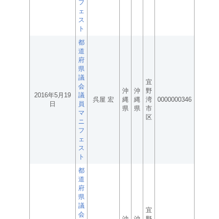
フ
ェ
ス
ト
都
道
府
県
議
宜
会
沖
沖
野
2016年5月19
議
呉屋 宏
縄
縄
湾
0000000346
日
員
県
県
市
マ
区
ニ
フ
ェ
ス
ト
都
道
府
県
議
宜
会
沖
沖
野