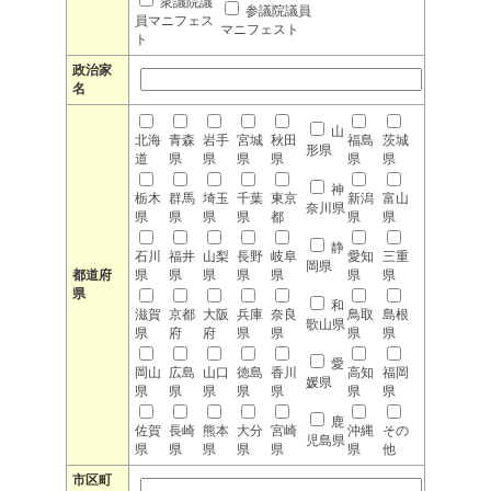
衆議院議
参議院議員
員マニフェス
マニフェスト
ト
政治家
名
山
北海
青森
岩手
宮城
秋田
福島
茨城
形県
道
県
県
県
県
県
県
神
栃木
群馬
埼玉
千葉
東京
新潟
富山
奈川県
県
県
県
県
都
県
県
静
石川
福井
山梨
長野
岐阜
愛知
三重
岡県
都道府
県
県
県
県
県
県
県
県
和
滋賀
京都
大阪
兵庫
奈良
鳥取
島根
歌山県
県
府
府
県
県
県
県
愛
岡山
広島
山口
徳島
香川
高知
福岡
媛県
県
県
県
県
県
県
県
鹿
佐賀
長崎
熊本
大分
宮崎
沖縄
その
児島県
県
県
県
県
県
県
他
市区町