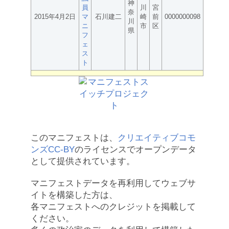
神
員
川
宮
奈
2015年4月2日
マ
石川建二
崎
前
0000000098
川
ニ
市
区
県
フ
ェ
ス
ト
このマニフェストは、
クリエイティブコモ
ンズCC-BY
のライセンスでオープンデータ
として提供されています。
マニフェストデータを再利用してウェブサ
イトを構築した方は、
各マニフェストへのクレジットを掲載して
ください。