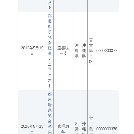
ス
ト
都
道
府
県
議
宮
会
沖
沖
古
2016年5月19
議
座喜味
縄
縄
島
0000000377
日
員
一幸
県
県
市
マ
区
ニ
フ
ェ
ス
ト
都
道
府
県
議
宮
会
沖
沖
古
2016年5月19
議
嘉手納
縄
縄
島
0000000378
日
員
学