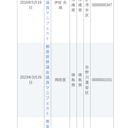
2016年5月19
議
伊佐 光
縄
縄
湾
0000000347
日
員
雄
県
県
市
マ
区
ニ
フ
ェ
ス
ト
都
道
府
県
議
吉
会
野
徳
徳
2023年3月29
議
川
岡田晋
島
島
0000001031
日
員
選
県
県
マ
挙
ニ
区
フ
ェ
ス
ト
都
道