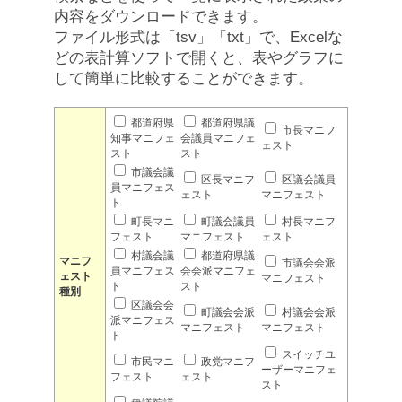
内容をダウンロードできます。
ファイル形式は「tsv」「txt」で、Excelな
どの表計算ソフトで開くと、表やグラフに
して簡単に比較することができます。
都道府県
都道府県議
市長マニフ
知事マニフェ
会議員マニフェ
ェスト
スト
スト
市議会議
区長マニフ
区議会議員
員マニフェス
ェスト
マニフェスト
ト
町長マニ
町議会議員
村長マニフ
フェスト
マニフェスト
ェスト
村議会議
都道府県議
マニフ
市議会会派
員マニフェス
会会派マニフェ
ェスト
マニフェスト
ト
スト
種別
区議会会
町議会会派
村議会会派
派マニフェス
マニフェスト
マニフェスト
ト
スイッチユ
市民マニ
政党マニフ
ーザーマニフェ
フェスト
ェスト
スト