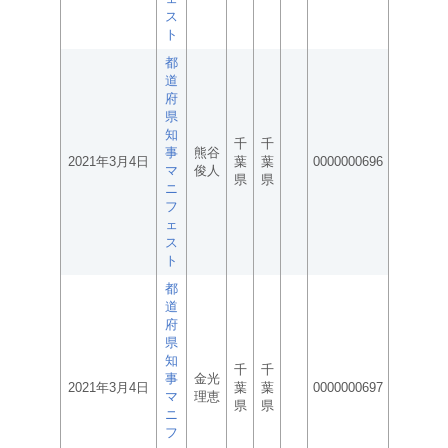
ス
ト
都
道
府
県
知
千
千
事
熊谷
2021年3月4日
葉
葉
0000000696
マ
俊人
県
県
ニ
フ
ェ
ス
ト
都
道
府
県
知
千
千
事
金光
2021年3月4日
葉
葉
0000000697
マ
理恵
県
県
ニ
フ