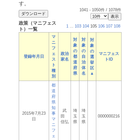
す。
1041
-
1050
件 /
1078
件
政策（マニフェス
1
...
103
104
105
106
107
108
ト）一覧
マ
対
対
対
ニ
象
象
象
フ
の
の
の
ェ
政治
マニフェス
登録年月日
都
自
選
ス
家名
トID
道
治
挙
ト
府
体
区
種
県
名
▲
別
都
道
府
県
知
武
埼
埼
2015年7月23
事
田
玉
玉
0000000216
日
マ
信弘
県
県
ニ
フ
ェ