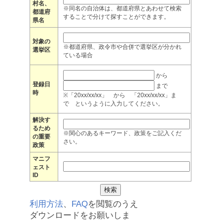
村名、
※同名の自治体は、都道府県とあわせて検索
都道府
することで分けて探すことができます。
県名
対象の
※都道府県、政令市や合併で選挙区が分かれ
選挙区
ている場合
から
登録日
まで
時
※「20xx/xx/xx」 から 「20xx/xx/xx」ま
で というように入力してください。
解決す
るため
※関心のあるキーワード、政策をご記入くだ
の重要
さい。
政策
マニフ
ェスト
ID
利用方法
、
FAQ
を閲覧のうえ
ダウンロードをお願いしま