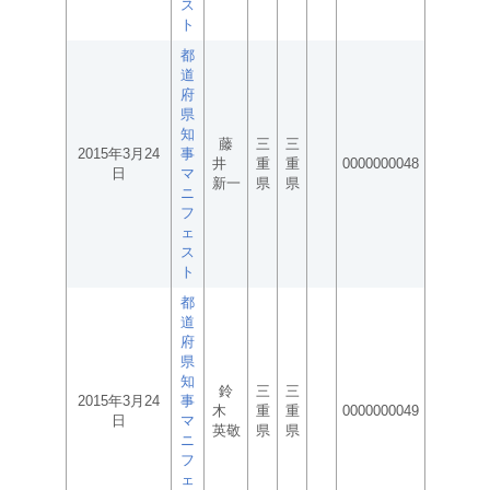
ス
ト
都
道
府
県
知
藤
三
三
2015年3月24
事
井
重
重
0000000048
日
マ
新一
県
県
ニ
フ
ェ
ス
ト
都
道
府
県
知
鈴
三
三
2015年3月24
事
木
重
重
0000000049
日
マ
英敬
県
県
ニ
フ
ェ