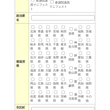
衆議院議
参議院議員
員マニフェス
マニフェスト
ト
政治家
名
山
北海
青森
岩手
宮城
秋田
福島
茨城
形県
道
県
県
県
県
県
県
神
栃木
群馬
埼玉
千葉
東京
新潟
富山
奈川県
県
県
県
県
都
県
県
静
石川
福井
山梨
長野
岐阜
愛知
三重
岡県
都道府
県
県
県
県
県
県
県
県
和
滋賀
京都
大阪
兵庫
奈良
鳥取
島根
歌山県
県
府
府
県
県
県
県
愛
岡山
広島
山口
徳島
香川
高知
福岡
媛県
県
県
県
県
県
県
県
鹿
佐賀
長崎
熊本
大分
宮崎
沖縄
その
児島県
県
県
県
県
県
県
他
市区町