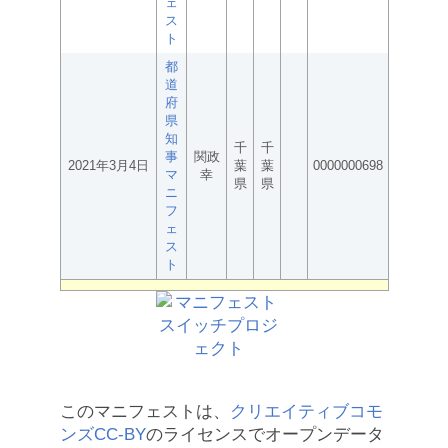
ェ
ス
ト
都
道
府
県
知
千
千
事
関政
2021年3月4日
葉
葉
0000000698
マ
幸
県
県
ニ
フ
ェ
ス
ト
このマニフェストは、
クリエイティブコモ
ンズCC-BY
のライセンスでオープンデータ