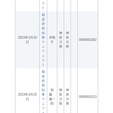
ス
ト
都
道
府
県
知
神
神
2023年3月10
事
岸牧
奈
奈
0000001002
日
マ
子
川
川
ニ
県
県
フ
ェ
ス
ト
都
道
府
県
知
加
神
神
2023年3月25
事
藤
奈
奈
0000001013
日
マ
健一
川
川
ニ
郎
県
県
フ
ェ