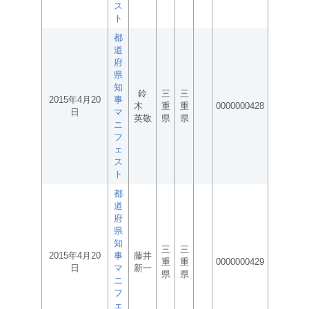
ス
ト
都
道
府
県
知
鈴
三
三
2015年4月20
事
木
重
重
0000000428
日
マ
英敬
県
県
ニ
フ
ェ
ス
ト
都
道
府
県
知
三
三
2015年4月20
事
藤井
重
重
0000000429
日
マ
新一
県
県
ニ
フ
ェ