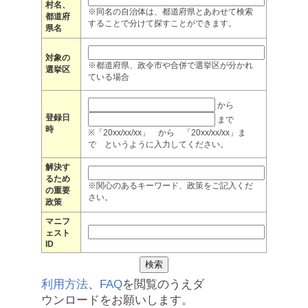
村名、
※同名の自治体は、都道府県とあわせて検索
都道府
することで分けて探すことができます。
県名
対象の
※都道府県、政令市や合併で選挙区が分かれ
選挙区
ている場合
から
登録日
まで
時
※「20xx/xx/xx」 から 「20xx/xx/xx」ま
で というように入力してください。
解決す
るため
※関心のあるキーワード、政策をご記入くだ
の重要
さい。
政策
マニフ
ェスト
ID
利用方法
、
FAQ
を閲覧のうえダ
ウンロードをお願いします。