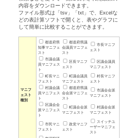
内容をダウンロードできます。
ファイル形式は「tsv」「txt」で、Excelな
どの表計算ソフトで開くと、表やグラフに
して簡単に比較することができます。
都道府県
都道府県議
市長マニフ
知事マニフェ
会議員マニフェ
ェスト
スト
スト
市議会議
区長マニフ
区議会議員
員マニフェス
ェスト
マニフェスト
ト
町長マニ
町議会議員
村長マニフ
フェスト
マニフェスト
ェスト
村議会議
都道府県議
マニフ
市議会会派
員マニフェス
会会派マニフェ
ェスト
マニフェスト
ト
スト
種別
区議会会
町議会会派
村議会会派
派マニフェス
マニフェスト
マニフェスト
ト
スイッチユ
市民マニ
政党マニフ
ーザーマニフェ
フェスト
ェスト
スト