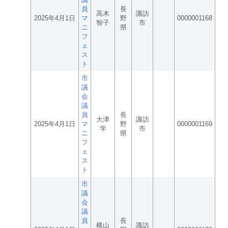
員
長
高木
諏訪
2025年4月1日
マ
野
0000001168
智子
市
ニ
県
フ
ェ
ス
ト
市
議
会
議
員
長
大津
諏訪
2025年4月1日
マ
野
0000001169
学
市
ニ
県
フ
ェ
ス
ト
市
議
会
議
員
長
横山
諏訪