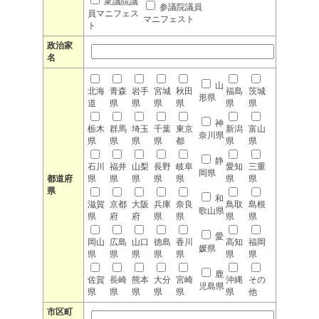
衆議院議
参議院議員
員マニフェス
マニフェスト
ト
政治家
名
山
北海
青森
岩手
宮城
秋田
福島
茨城
形県
道
県
県
県
県
県
県
神
栃木
群馬
埼玉
千葉
東京
新潟
富山
奈川県
県
県
県
県
都
県
県
静
石川
福井
山梨
長野
岐阜
愛知
三重
岡県
都道府
県
県
県
県
県
県
県
県
和
滋賀
京都
大阪
兵庫
奈良
鳥取
島根
歌山県
県
府
府
県
県
県
県
愛
岡山
広島
山口
徳島
香川
高知
福岡
媛県
県
県
県
県
県
県
県
鹿
佐賀
長崎
熊本
大分
宮崎
沖縄
その
児島県
県
県
県
県
県
県
他
市区町