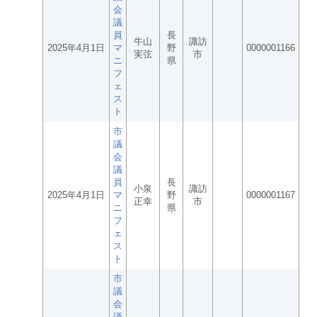
会
議
員
長
牛山
諏訪
2025年4月1日
マ
野
0000001166
実弦
市
ニ
県
フ
ェ
ス
ト
市
議
会
議
員
長
小泉
諏訪
2025年4月1日
マ
野
0000001167
正幸
市
ニ
県
フ
ェ
ス
ト
市
議
会
議