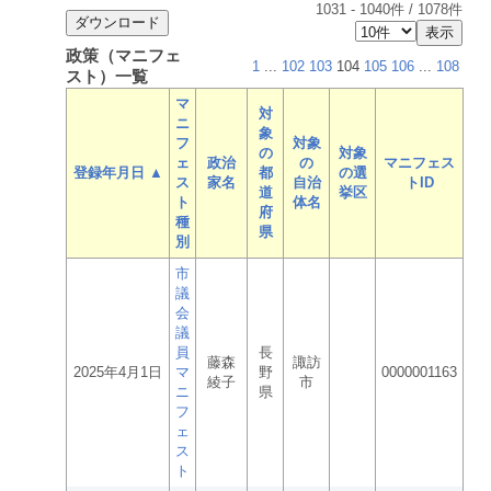
1031
-
1040
件 /
1078
件
政策（マニフェ
1
...
102
103
104
105
106
...
108
スト）一覧
マ
対
ニ
象
フ
対象
の
対象
ェ
政治
の
マニフェス
登録年月日 ▲
都
の選
ス
家名
自治
トID
道
挙区
ト
体名
府
種
県
別
市
議
会
議
員
長
藤森
諏訪
2025年4月1日
マ
野
0000001163
綾子
市
ニ
県
フ
ェ
ス
ト