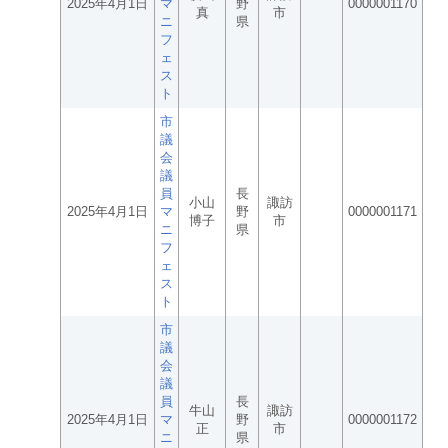
2025年4月1日
マ
野
0000001170
真
市
ニ
県
フ
ェ
ス
ト
市
議
会
議
員
長
小山
諏訪
2025年4月1日
マ
野
0000001171
博子
市
ニ
県
フ
ェ
ス
ト
市
議
会
議
員
長
牛山
諏訪
2025年4月1日
マ
野
0000001172
正
市
ニ
県