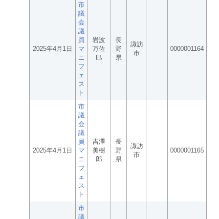
市
議
会
議
員
岩波
長
諏訪
2025年4月1日
マ
万佐
野
0000001164
市
ニ
巳
県
フ
ェ
ス
ト
市
議
会
議
員
吉澤
長
諏訪
2025年4月1日
マ
美樹
野
0000001165
市
ニ
郎
県
フ
ェ
ス
ト
市
議