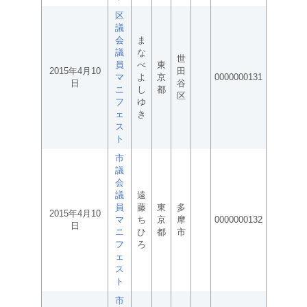
区
議
会
ま
議
な
世
員
べ
東
2015年4月10
田
マ
よ
京
0000000131
日
谷
ニ
し
都
区
フ
ゆ
ェ
き
ス
ト
市
議
会
議
遠
員
藤
東
多
2015年4月10
マ
ち
京
摩
0000000132
日
ニ
ひ
都
市
フ
ろ
ェ
ス
ト
市