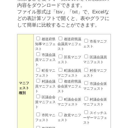
内容をダウンロードできます。
ファイル形式は「tsv」「txt」で、Excelな
どの表計算ソフトで開くと、表やグラフに
して簡単に比較することができます。
都道府県
都道府県議
市長マニフ
知事マニフェ
会議員マニフェ
ェスト
スト
スト
市議会議
区長マニフ
区議会議員
員マニフェス
ェスト
マニフェスト
ト
町長マニ
町議会議員
村長マニフ
フェスト
マニフェスト
ェスト
村議会議
都道府県議
マニフ
市議会会派
員マニフェス
会会派マニフェ
ェスト
マニフェスト
ト
スト
種別
区議会会
町議会会派
村議会会派
派マニフェス
マニフェスト
マニフェスト
ト
スイッチユ
市民マニ
政党マニフ
ーザーマニフェ
フェスト
ェスト
スト