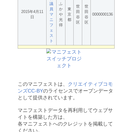
議
ふ
世
世
員
か
東
2015年4月11
田
田
マ
や
京
0000000136
日
谷
谷
ニ
光
都
区
区
フ
得
ェ
ス
ト
このマニフェストは、
クリエイティブコモ
ンズCC-BY
のライセンスでオープンデータ
として提供されています。
マニフェストデータを再利用してウェブサ
イトを構築した方は、
各マニフェストへのクレジットを掲載して
ください。