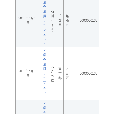
議
会
議
石
員
川
千
船
2015年4月10
マ
り
葉
橋
0000000133
日
ニ
ょ
県
市
フ
う
ェ
ス
ト
区
議
会
議
お
員
東
大
2015年4月10
ぎ
マ
京
田
0000000135
日
の
ニ
都
区
稔
フ
ェ
ス
ト
区
議
会