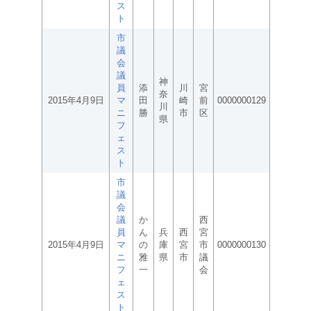
ス
ト
市
議
会
議
神
員
添
川
宮
奈
2015年4月9日
マ
田
崎
前
0000000129
川
ニ
勝
市
区
県
フ
ェ
ス
ト
市
議
会
議
か
西
員
ん
兵
西
宮
2015年4月9日
マ
の
庫
宮
市
0000000130
ニ
雅
県
市
議
フ
一
会
ェ
ス
ト