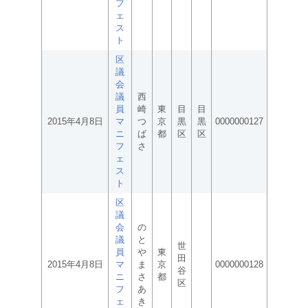
フ
ェ
ス
ト
区
議
会
議
西
員
崎
東
目
目
2015年4月8日
マ
つ
京
黒
黒
0000000127
ニ
ば
都
区
区
フ
さ
ェ
ス
ト
区
議
会
の
議
と
世
員
や
東
田
2015年4月8日
マ
ま
京
0000000128
谷
ニ
さ
都
区
フ
あ
ェ
き