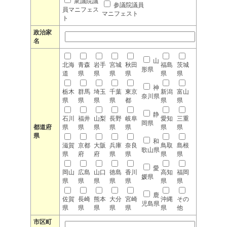
衆議院議
参議院議員
員マニフェス
マニフェスト
ト
政治家
名
山
北海
青森
岩手
宮城
秋田
福島
茨城
形県
道
県
県
県
県
県
県
神
栃木
群馬
埼玉
千葉
東京
新潟
富山
奈川県
県
県
県
県
都
県
県
静
石川
福井
山梨
長野
岐阜
愛知
三重
岡県
都道府
県
県
県
県
県
県
県
県
和
滋賀
京都
大阪
兵庫
奈良
鳥取
島根
歌山県
県
府
府
県
県
県
県
愛
岡山
広島
山口
徳島
香川
高知
福岡
媛県
県
県
県
県
県
県
県
鹿
佐賀
長崎
熊本
大分
宮崎
沖縄
その
児島県
県
県
県
県
県
県
他
市区町