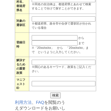
村名、
※同名の自治体は、都道府県とあわせて検索
都道府
することで分けて探すことができます。
県名
対象の
※都道府県、政令市や合併で選挙区が分かれ
選挙区
ている場合
から
登録日
まで
時
※「20xx/xx/xx」 から 「20xx/xx/xx」ま
で というように入力してください。
解決す
るため
※関心のあるキーワード、政策をご記入くだ
の重要
さい。
政策
マニフ
ェスト
ID
利用方法
、
FAQ
を閲覧のう
えダウンロードをお願いし