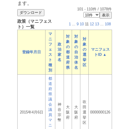
ます。
101
-
110
件 /
1078
件
政策（マニフェス
1
...
9
10
11
12
13
...
108
ト）一覧
マ
対
対
ニ
対
象
象
フ
政
象
の
の
ェ
治
の
マニフェス
登録年月日
都
自
ス
家
選
トID ▲
道
治
ト
名
挙
府
体
種
区
県
名
別
都
道
府
県
議
吹
会
神
大
大
田
議
谷
2015年4月6日
阪
阪
選
0000000126
員
宗
府
府
挙
マ
幣
区
ニ