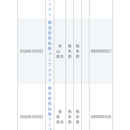
ェ
ス
ト
都
道
府
県
知
幸
熊
熊
事
2016年3月8日
山
本
本
0000000317
マ
政史
県
県
ニ
フ
ェ
ス
ト
都
道
府
県
知
蒲
熊
熊
事
2016年3月8日
島
本
本
0000000316
マ
郁夫
県
県
ニ
フ