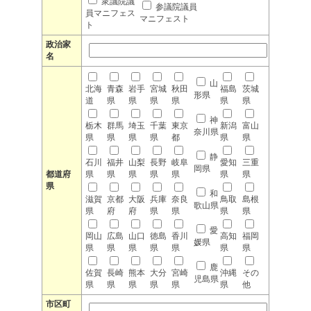
衆議院議
参議院議員
員マニフェス
マニフェスト
ト
政治家
名
山
北海
青森
岩手
宮城
秋田
福島
茨城
形県
道
県
県
県
県
県
県
神
栃木
群馬
埼玉
千葉
東京
新潟
富山
奈川県
県
県
県
県
都
県
県
静
石川
福井
山梨
長野
岐阜
愛知
三重
岡県
都道府
県
県
県
県
県
県
県
県
和
滋賀
京都
大阪
兵庫
奈良
鳥取
島根
歌山県
県
府
府
県
県
県
県
愛
岡山
広島
山口
徳島
香川
高知
福岡
媛県
県
県
県
県
県
県
県
鹿
佐賀
長崎
熊本
大分
宮崎
沖縄
その
児島県
県
県
県
県
県
県
他
市区町