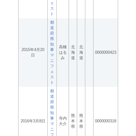
ェ
ス
ト
都
道
府
県
知
高橋
北
北
2015年4月20
事
はる
海
海
0000000423
日
マ
み
道
道
ニ
フ
ェ
ス
ト
都
道
府
県
知
熊
熊
事
寺内
2016年3月8日
本
本
0000000318
マ
大介
県
県
ニ
フ