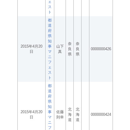
ェ
ス
ト
都
道
府
県
知
奈
奈
2015年4月20
事
山下
良
良
0000000426
日
マ
真
県
県
ニ
フ
ェ
ス
ト
都
道
府
県
知
北
北
2015年4月20
事
佐藤
海
海
0000000424
日
マ
則幸
道
道
ニ
フ