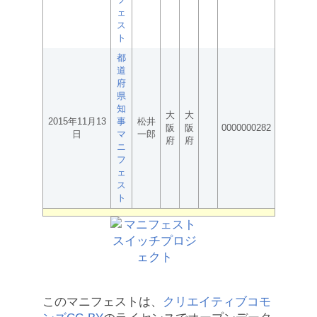
ェ
ス
ト
都
道
府
県
知
大
大
2015年11月13
事
松井
阪
阪
0000000282
日
マ
一郎
府
府
ニ
フ
ェ
ス
ト
このマニフェストは、
クリエイティブコモ