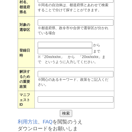
村名、
※同名の自治体は、都道府県とあわせて検索
都道府
することで分けて探すことができます。
県名
対象の
※都道府県、政令市や合併で選挙区が分かれ
選挙区
ている場合
から
登録日
まで
時
※「20xx/xx/xx」 から 「20xx/xx/xx」ま
で というように入力してください。
解決す
るため
※関心のあるキーワード、政策をご記入くだ
の重要
さい。
政策
マニフ
ェスト
ID
利用方法
、
FAQ
を閲覧のうえ
ダウンロードをお願いしま