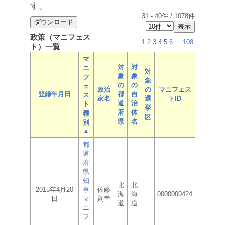
す。
31
-
40
件 /
1078
件
政策（マニフェス
1
2
3
4
5
6
...
108
ト）一覧
マ
対
対
ニ
対
象
象
フ
象
の
の
ェ
政治
の
マニフェス
登録年月日
都
自
ス
家名
選
トID
道
治
ト
挙
府
体
種
区
県
名
別
▲
都
道
府
県
知
北
北
2015年4月20
事
佐藤
海
海
0000000424
日
マ
則幸
道
道
ニ
フ