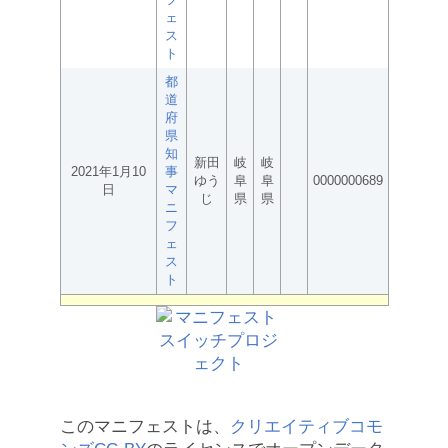
ェ
ス
ト
都
道
府
県
知
新田
岐
岐
2021年1月10
事
ゆう
阜
阜
0000000689
日
マ
じ
県
県
ニ
フ
ェ
ス
ト
このマニフェストは、
クリエイティブコモ