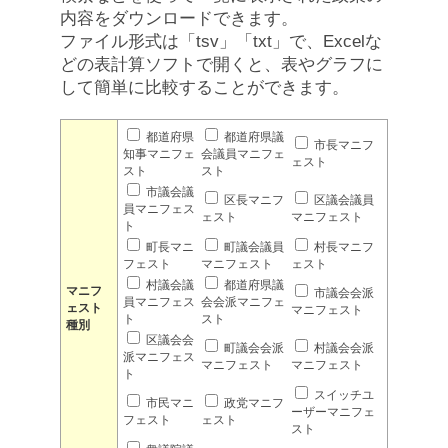
内容をダウンロードできます。
ファイル形式は「tsv」「txt」で、Excelな
どの表計算ソフトで開くと、表やグラフに
して簡単に比較することができます。
都道府県
都道府県議
市長マニフ
知事マニフェ
会議員マニフェ
ェスト
スト
スト
市議会議
区長マニフ
区議会議員
員マニフェス
ェスト
マニフェスト
ト
町長マニ
町議会議員
村長マニフ
フェスト
マニフェスト
ェスト
村議会議
都道府県議
マニフ
市議会会派
員マニフェス
会会派マニフェ
ェスト
マニフェスト
ト
スト
種別
区議会会
町議会会派
村議会会派
派マニフェス
マニフェスト
マニフェスト
ト
スイッチユ
市民マニ
政党マニフ
ーザーマニフェ
フェスト
ェスト
スト