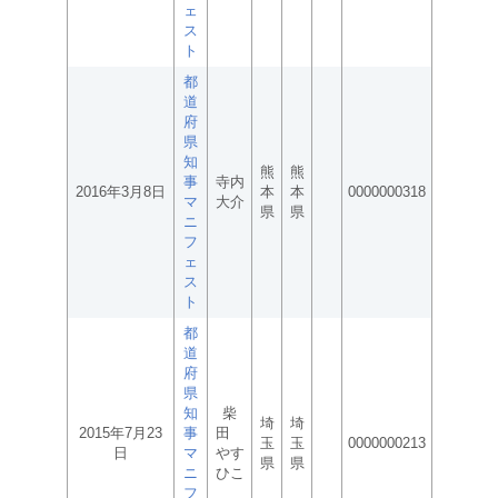
ェ
ス
ト
都
道
府
県
知
熊
熊
事
寺内
2016年3月8日
本
本
0000000318
マ
大介
県
県
ニ
フ
ェ
ス
ト
都
道
府
県
知
柴
埼
埼
2015年7月23
事
田
玉
玉
0000000213
日
マ
やす
県
県
ニ
ひこ
フ