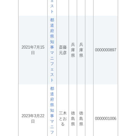
ェ
ス
ト
都
道
府
県
知
兵
兵
2021年7月15
事
斎藤
庫
庫
0000000897
日
マ
元彦
県
県
ニ
フ
ェ
ス
ト
都
道
府
県
知
三木
徳
徳
2023年3月22
事
とお
島
島
0000001006
日
マ
る
県
県
ニ
フ