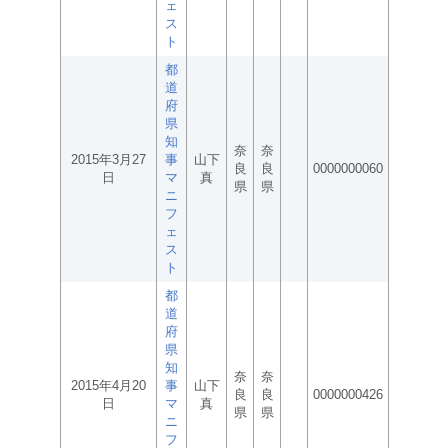
ェ
ス
ト
都
道
府
県
知
奈
奈
2015年3月27
事
山下
良
良
0000000060
日
マ
真
県
県
ニ
フ
ェ
ス
ト
都
道
府
県
知
奈
奈
2015年4月20
事
山下
良
良
0000000426
日
マ
真
県
県
ニ
フ