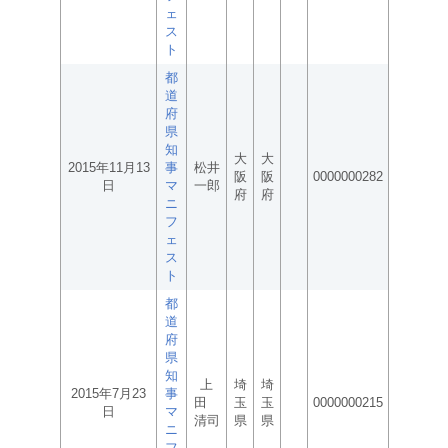
ェ
ス
ト
都
道
府
県
知
大
大
2015年11月13
事
松井
阪
阪
0000000282
日
マ
一郎
府
府
ニ
フ
ェ
ス
ト
都
道
府
県
知
上
埼
埼
2015年7月23
事
田
玉
玉
0000000215
日
マ
清司
県
県
ニ
フ