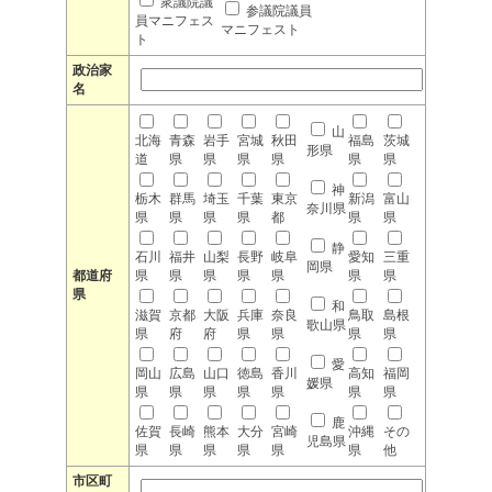
衆議院議
参議院議員
員マニフェス
マニフェスト
ト
政治家
名
山
北海
青森
岩手
宮城
秋田
福島
茨城
形県
道
県
県
県
県
県
県
神
栃木
群馬
埼玉
千葉
東京
新潟
富山
奈川県
県
県
県
県
都
県
県
静
石川
福井
山梨
長野
岐阜
愛知
三重
岡県
都道府
県
県
県
県
県
県
県
県
和
滋賀
京都
大阪
兵庫
奈良
鳥取
島根
歌山県
県
府
府
県
県
県
県
愛
岡山
広島
山口
徳島
香川
高知
福岡
媛県
県
県
県
県
県
県
県
鹿
佐賀
長崎
熊本
大分
宮崎
沖縄
その
児島県
県
県
県
県
県
県
他
市区町