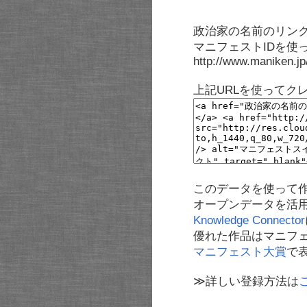
政治家の名前のリンク
マニフェストIDを使
http://www.maniken.j
上記URLを使ってク
このデータを使って
オープンデータを活
Knowledge Connector
優れた作品はマニフ
マニフェスト大賞
で
≫詳しい登録方法は