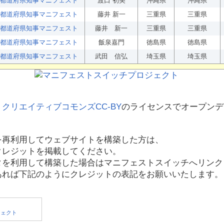
都道府県知事マニフェスト
渡口 初美
沖縄県
沖縄県
都道府県知事マニフェスト
藤井 新一
三重県
三重県
都道府県知事マニフェスト
藤井 新一
三重県
三重県
都道府県知事マニフェスト
飯泉嘉門
徳島県
徳島県
都道府県知事マニフェスト
武田 信弘
埼玉県
埼玉県
、
クリエイティブコモンズCC-BY
のライセンスでオープンデ
を再利用してウェブサイトを構築した方は、
クレジットを掲載してください。
タを利用して構築した場合はマニフェストスイッチへリンク
あれば下記のようにクレジットの表記をお願いいたします。