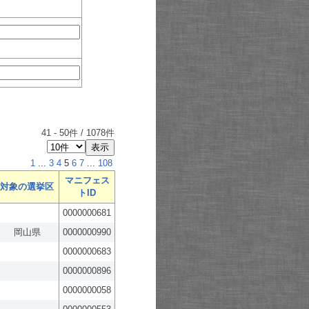
41
-
50
件 /
1078
件
1
...
3
4
5
6
7
...
108
マニフェス
対象の選挙区
トID
0000000681
岡山県
0000000990
0000000683
0000000896
0000000058