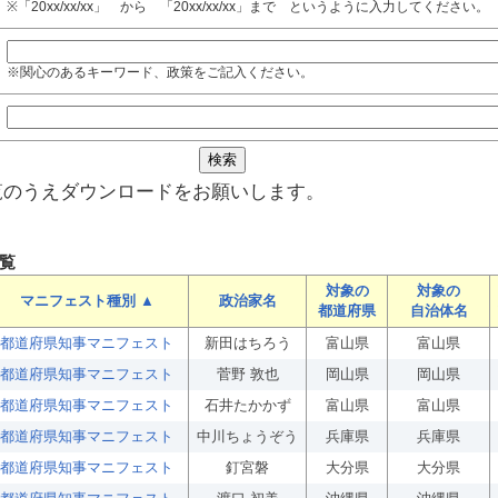
※「20xx/xx/xx」 から 「20xx/xx/xx」まで というように入力してください。
※関心のあるキーワード、政策をご記入ください。
覧のうえダウンロードをお願いします。
覧
対象の
対象の
マニフェスト種別 ▲
政治家名
都道府県
自治体名
都道府県知事マニフェスト
新田はちろう
富山県
富山県
都道府県知事マニフェスト
菅野 敦也
岡山県
岡山県
都道府県知事マニフェスト
石井たかかず
富山県
富山県
都道府県知事マニフェスト
中川ちょうぞう
兵庫県
兵庫県
都道府県知事マニフェスト
釘宮磐
大分県
大分県