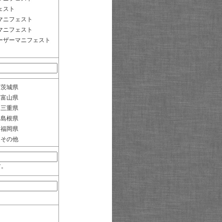
ェスト
マニフェスト
マニフェスト
ーザーマニフェスト
茨城県
富山県
三重県
島根県
福岡県
その他
す。