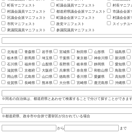
町長マニフェスト
町議会議員マニフェスト
村長マニフ
村議会議員マニフェスト
都道府県議会会派マニフェスト
市議会会派
区議会会派マニフェスト
町議会会派マニフェスト
村議会会派
市民マニフェスト
政党マニフェスト
スイッチユ
衆議院議員マニフェスト
参議院議員マニフェスト
北海道
青森県
岩手県
宮城県
秋田県
山形県
福島県
栃木県
群馬県
埼玉県
千葉県
東京都
神奈川県
新潟県
石川県
福井県
山梨県
長野県
岐阜県
静岡県
愛知県
滋賀県
京都府
大阪府
兵庫県
奈良県
和歌山県
鳥取県
岡山県
広島県
山口県
徳島県
香川県
愛媛県
高知県
佐賀県
長崎県
熊本県
大分県
宮崎県
鹿児島県
沖縄県
※同名の自治体は、都道府県とあわせて検索することで分けて探すことができま
※都道府県、政令市や合併で選挙区が分かれている場合
から
まで