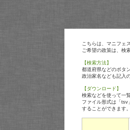
こちらは、マニフェ
ご希望の政策は、検
【検索方法】
都道府県などのボタ
政治家名なども記入
【ダウンロード】
検索などを使って一
ファイル形式は「tsv
することができます