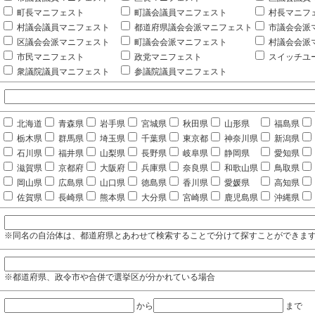
町長マニフェスト
町議会議員マニフェスト
村長マニフ
村議会議員マニフェスト
都道府県議会会派マニフェスト
市議会会派
区議会会派マニフェスト
町議会会派マニフェスト
村議会会派
市民マニフェスト
政党マニフェスト
スイッチユ
衆議院議員マニフェスト
参議院議員マニフェスト
北海道
青森県
岩手県
宮城県
秋田県
山形県
福島県
栃木県
群馬県
埼玉県
千葉県
東京都
神奈川県
新潟県
石川県
福井県
山梨県
長野県
岐阜県
静岡県
愛知県
滋賀県
京都府
大阪府
兵庫県
奈良県
和歌山県
鳥取県
岡山県
広島県
山口県
徳島県
香川県
愛媛県
高知県
佐賀県
長崎県
熊本県
大分県
宮崎県
鹿児島県
沖縄県
※同名の自治体は、都道府県とあわせて検索することで分けて探すことができま
※都道府県、政令市や合併で選挙区が分かれている場合
から
まで