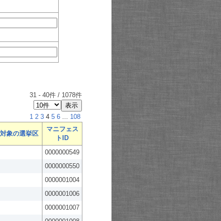
31
-
40
件 /
1078
件
1
2
3
4
5
6
...
108
マニフェス
対象の選挙区
トID
0000000549
0000000550
0000001004
0000001006
0000001007