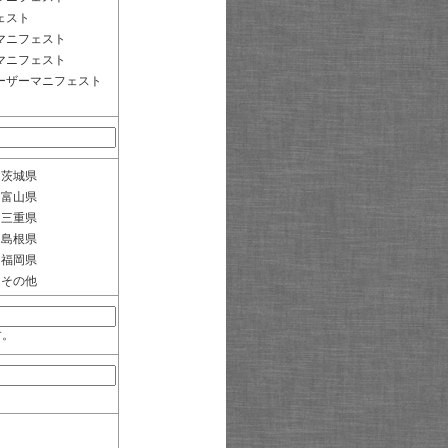
ェスト
マニフェスト
マニフェスト
ーザーマニフェスト
茨城県
富山県
三重県
島根県
福岡県
その他
す。