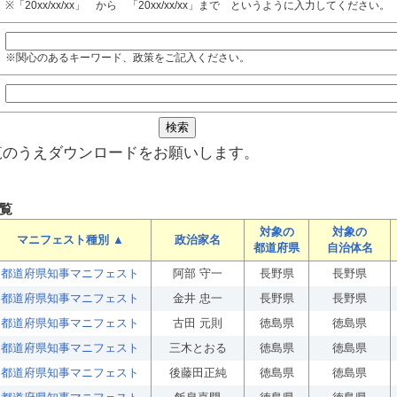
※「20xx/xx/xx」 から 「20xx/xx/xx」まで というように入力してください。
※関心のあるキーワード、政策をご記入ください。
覧のうえダウンロードをお願いします。
覧
対象の
対象の
マニフェスト種別 ▲
政治家名
都道府県
自治体名
都道府県知事マニフェスト
阿部 守一
長野県
長野県
都道府県知事マニフェスト
金井 忠一
長野県
長野県
都道府県知事マニフェスト
古田 元則
徳島県
徳島県
都道府県知事マニフェスト
三木とおる
徳島県
徳島県
都道府県知事マニフェスト
後藤田正純
徳島県
徳島県