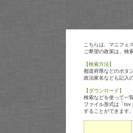
こちらは、マニフェ
ご希望の政策は、検
【検索方法】
都道府県などのボタ
政治家名なども記入
【ダウンロード】
検索などを使って一
ファイル形式は「tsv
することができます