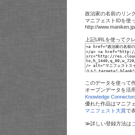
政治家の名前のリンク
マニフェストIDを使
http://www.maniken.j
上記URLを使ってク
このデータを使って
オープンデータを活
Knowledge Connector
優れた作品はマニフ
マニフェスト大賞
で
≫詳しい登録方法は