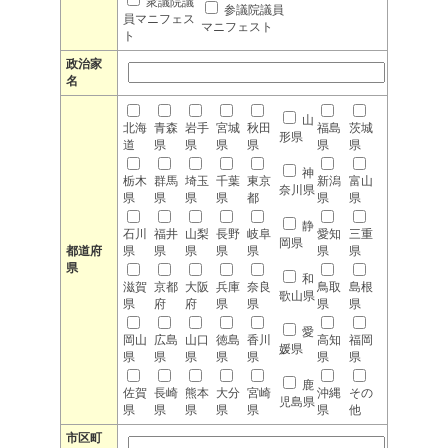
衆議院議
参議院議員
員マニフェス
マニフェスト
ト
政治家
名
山
北海
青森
岩手
宮城
秋田
福島
茨城
形県
道
県
県
県
県
県
県
神
栃木
群馬
埼玉
千葉
東京
新潟
富山
奈川県
県
県
県
県
都
県
県
静
石川
福井
山梨
長野
岐阜
愛知
三重
岡県
都道府
県
県
県
県
県
県
県
県
和
滋賀
京都
大阪
兵庫
奈良
鳥取
島根
歌山県
県
府
府
県
県
県
県
愛
岡山
広島
山口
徳島
香川
高知
福岡
媛県
県
県
県
県
県
県
県
鹿
佐賀
長崎
熊本
大分
宮崎
沖縄
その
児島県
県
県
県
県
県
県
他
市区町