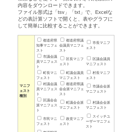
内容をダウンロードできます。
ファイル形式は「tsv」「txt」で、Excelな
どの表計算ソフトで開くと、表やグラフに
して簡単に比較することができます。
都道府県
都道府県議
市長マニフ
知事マニフェ
会議員マニフェ
ェスト
スト
スト
市議会議
区長マニフ
区議会議員
員マニフェス
ェスト
マニフェスト
ト
町長マニ
町議会議員
村長マニフ
フェスト
マニフェスト
ェスト
村議会議
都道府県議
マニフ
市議会会派
員マニフェス
会会派マニフェ
ェスト
マニフェスト
ト
スト
種別
区議会会
町議会会派
村議会会派
派マニフェス
マニフェスト
マニフェスト
ト
スイッチユ
市民マニ
政党マニフ
ーザーマニフェ
フェスト
ェスト
スト