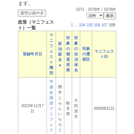
ます。
1071
-
1078
件 /
1078
件
政策（マニフェス
1
...
104
105
106
107
108
ト）一覧
マ
対
対
ニ
象
象
政
フ
の
の
対象
治
ェ
マニフェス
登録年月日
都
自
の選
家
ス
トID
道
治
挙区
名
ト
▲
府
体
種
県
名
別
市
議
櫻
会
井
議
じ
大
員
ゅ
栃
2023年11月7
田
マ
ん
木
0000001131
日
原
ニ
い
県
市
フ
ち
ェ
ろ
ス
う