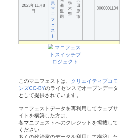
員
栃
2023年11月8
瀨
田
マ
木
0000001134
日
重
原
ニ
県
嗣
市
フ
ェ
ス
ト
このマニフェストは、
クリエイティブコモ
ンズCC-BY
のライセンスでオープンデータ
として提供されています。
マニフェストデータを再利用してウェブサ
イトを構築した方は、
各マニフェストへのクレジットを掲載して
ください。
多くの政治家のデータを利用して構築した