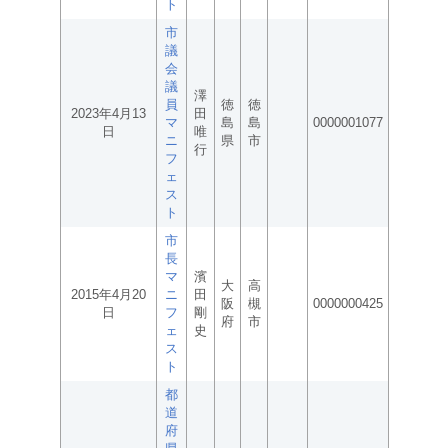
ト
市
議
会
議
澤
員
徳
徳
2023年4月13
田
マ
島
島
0000001077
日
唯
ニ
県
市
行
フ
ェ
ス
ト
市
長
マ
濱
大
高
2015年4月20
ニ
田
阪
槻
0000000425
日
フ
剛
府
市
ェ
史
ス
ト
都
道
府