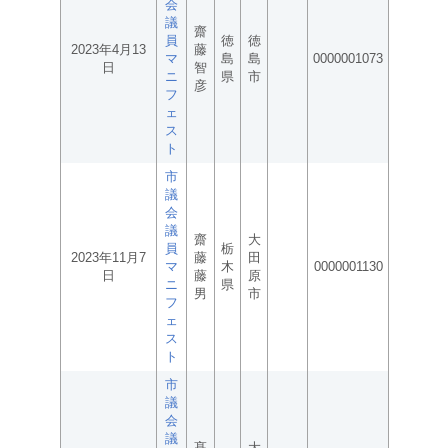
会
議
齋
員
徳
徳
2023年4月13
藤
マ
島
島
0000001073
日
智
ニ
県
市
彦
フ
ェ
ス
ト
市
議
会
議
齋
大
員
栃
2023年11月7
藤
田
マ
木
0000001130
日
藤
原
ニ
県
男
市
フ
ェ
ス
ト
市
議
会
議
髙
大