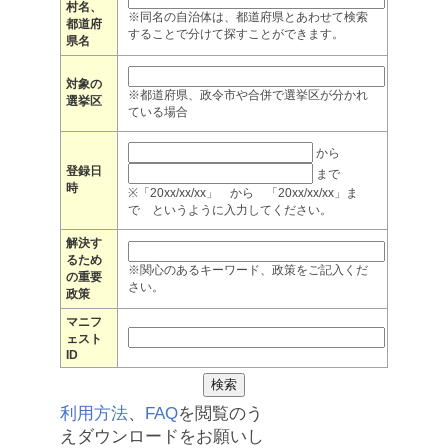
村名、
※同名の自治体は、都道府県とあわせて検索
都道府
することで分けて探すことができます。
県名
対象の
※都道府県、政令市や合併で選挙区が分かれ
選挙区
ている場合
から
登録日
まで
時
※「20xx/xx/xx」 から 「20xx/xx/xx」ま
で というように入力してください。
解決す
るため
※関心のあるキーワード、政策をご記入くだ
の重要
さい。
政策
マニフ
ェスト
ID
利用方法
、
FAQ
を閲覧のう
えダウンロードをお願いし