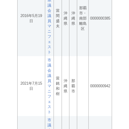
県
議
那覇
会
當
沖
沖
市・
2016年5月19
議
間
縄
縄
南部
0000000385
日
員
盛
県
県
離島
マ
夫
区
ニ
フ
ェ
ス
ト
市
議
会
議
當
員
沖
那
2021年7月15
銘
マ
縄
覇
0000000942
日
和
ニ
県
市
樹
フ
ェ
ス
ト
市
議