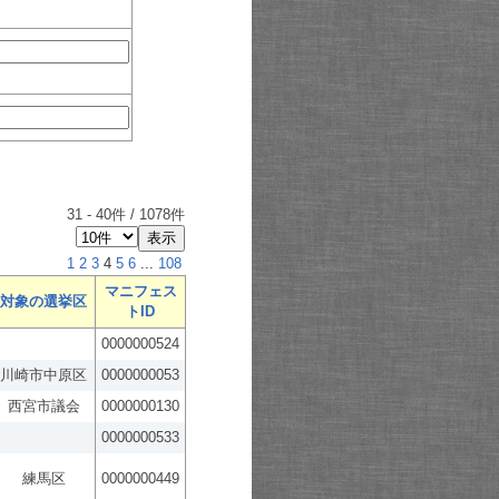
31
-
40
件 /
1078
件
1
2
3
4
5
6
...
108
マニフェス
対象の選挙区
トID
0000000524
川崎市中原区
0000000053
西宮市議会
0000000130
0000000533
練馬区
0000000449