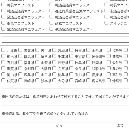
町長マニフェスト
町議会議員マニフェスト
村長マニフ
村議会議員マニフェスト
都道府県議会会派マニフェスト
市議会会派
区議会会派マニフェスト
町議会会派マニフェスト
村議会会派
市民マニフェスト
政党マニフェスト
スイッチユ
衆議院議員マニフェスト
参議院議員マニフェスト
北海道
青森県
岩手県
宮城県
秋田県
山形県
福島県
栃木県
群馬県
埼玉県
千葉県
東京都
神奈川県
新潟県
石川県
福井県
山梨県
長野県
岐阜県
静岡県
愛知県
滋賀県
京都府
大阪府
兵庫県
奈良県
和歌山県
鳥取県
岡山県
広島県
山口県
徳島県
香川県
愛媛県
高知県
佐賀県
長崎県
熊本県
大分県
宮崎県
鹿児島県
沖縄県
※同名の自治体は、都道府県とあわせて検索することで分けて探すことができま
※都道府県、政令市や合併で選挙区が分かれている場合
から
まで