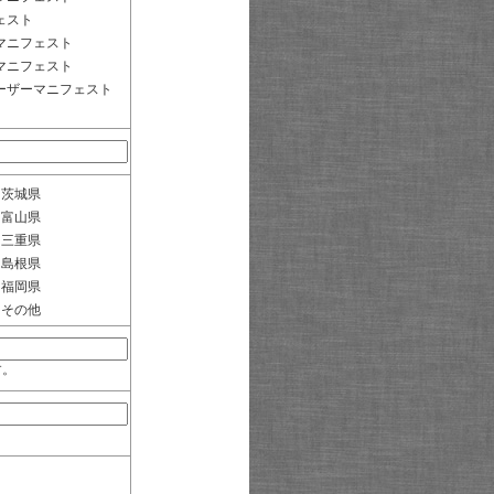
ェスト
マニフェスト
マニフェスト
ーザーマニフェスト
茨城県
富山県
三重県
島根県
福岡県
その他
す。