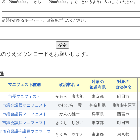
※「20xx/xx/xx」 から 「20xx/xx/xx」まで というように入力してください。
※関心のあるキーワード、政策をご記入ください。
覧のうえダウンロードをお願いします。
覧
対象の
対象の
マニフェスト種別
政治家名 ▲
都道府県
自治体名
市長マニフェスト
かわべ 康太郎
東京都
町田市
市議会議員マニフェスト
かわむら 豊
神奈川県
川崎市中原区
市議会議員マニフェスト
かんの雅一
兵庫県
西宮市
市議会議員マニフェスト
きくち しげこ
東京都
町田市
都道府県議会議員マニフェス
きくち やすえ
東京都
東京都
ト