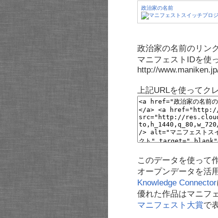
政治家の名前
政治家の名前のリンク
マニフェストIDを使
http://www.maniken.j
上記URLを使ってク
このデータを使って
オープンデータを活
Knowledge Connector
優れた作品はマニフ
マニフェスト大賞
で