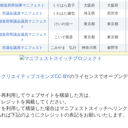
都道府県知事マニフェスト
くりはら貴子
大阪府
大阪府
市議会議員マニフェスト
くわはた健也
埼玉県
所沢市
都道府県議会議員マニフェス
けいの信一
東京都
東京都
ト
都道府県議会議員マニフェス
こいそ善彦
東京都
東京都
ト
市議会議員マニフェスト
こみやま 弘行
神奈川県
秦野市
、
クリエイティブコモンズCC-BY
のライセンスでオープンデ
を再利用してウェブサイトを構築した方は、
クレジットを掲載してください。
タを利用して構築した場合はマニフェストスイッチへリンク
あれば下記のようにクレジットの表記をお願いいたします。