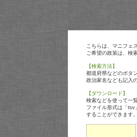
こちらは、マニフェ
ご希望の政策は、検
【検索方法】
都道府県などのボタ
政治家名なども記入
【ダウンロード】
検索などを使って一
ファイル形式は「tsv
することができます