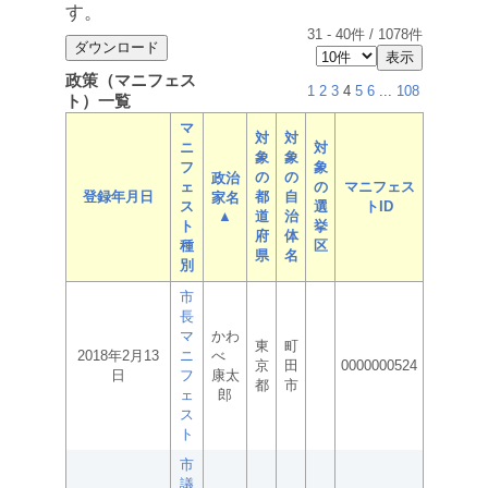
す。
31
-
40
件 /
1078
件
政策（マニフェス
1
2
3
4
5
6
...
108
ト）一覧
マ
対
対
ニ
対
象
象
フ
象
の
の
政治
ェ
の
マニフェス
登録年月日
都
自
家名
ス
選
トID
▲
道
治
ト
挙
府
体
種
区
県
名
別
市
長
マ
かわ
東
町
2018年2月13
ニ
べ
京
田
0000000524
日
フ
康太
都
市
ェ
郎
ス
ト
市
議