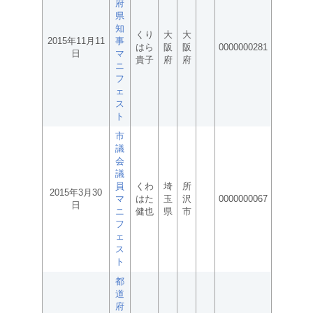
府
県
知
くり
大
大
2015年11月11
事
はら
阪
阪
0000000281
日
マ
貴子
府
府
ニ
フ
ェ
ス
ト
市
議
会
議
員
くわ
埼
所
2015年3月30
マ
はた
玉
沢
0000000067
日
ニ
健也
県
市
フ
ェ
ス
ト
都
道
府