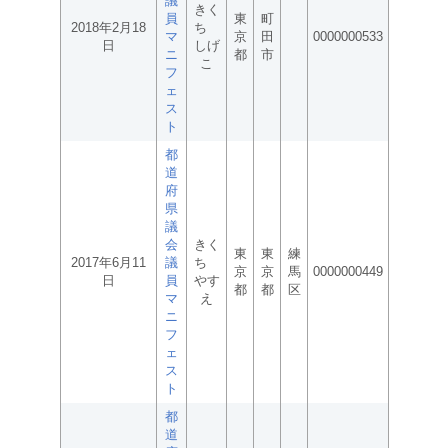
議
きく
員
東
町
2018年2月18
ち
マ
京
田
0000000533
日
しげ
ニ
都
市
こ
フ
ェ
ス
ト
都
道
府
県
議
会
きく
東
東
練
2017年6月11
議
ち
京
京
馬
0000000449
日
員
やす
都
都
区
マ
え
ニ
フ
ェ
ス
ト
都
道