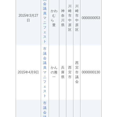
会
川
川
議
かわ
神
崎
崎
員
2015年3月27
む
奈
市
市
マ
0000000053
日
ら
川
中
中
ニ
豊
県
原
原
フ
区
区
ェ
ス
ト
市
議
会
議
西
員
かん
兵
西
宮
2015年4月9日
マ
の雅
庫
宮
市
0000000130
ニ
一
県
市
議
フ
会
ェ
ス
ト
市
議
会