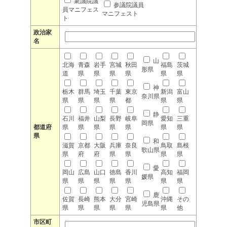
衆議院議
参議院議員
員マニフェス
マニフェスト
ト
政治家
名
山
北海
青森
岩手
宮城
秋田
福島
茨城
形県
道
県
県
県
県
県
県
神
栃木
群馬
埼玉
千葉
東京
新潟
富山
奈川県
県
県
県
県
都
県
県
静
石川
福井
山梨
長野
岐阜
愛知
三重
岡県
都道府
県
県
県
県
県
県
県
県
和
滋賀
京都
大阪
兵庫
奈良
鳥取
島根
歌山県
県
府
府
県
県
県
県
愛
岡山
広島
山口
徳島
香川
高知
福岡
媛県
県
県
県
県
県
県
県
鹿
佐賀
長崎
熊本
大分
宮崎
沖縄
その
児島県
県
県
県
県
県
県
他
市区町