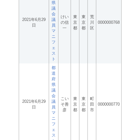
県
議
会
けい
東
東
荒
2021年6月29
議
の信
京
京
川
0000000768
日
員
一
都
都
区
マ
ニ
フ
ェ
ス
ト
都
道
府
県
議
会
こい
東
東
町
2021年6月29
議
そ善
京
京
田
0000000770
日
員
彦
都
都
市
マ
ニ
フ
ェ
ス