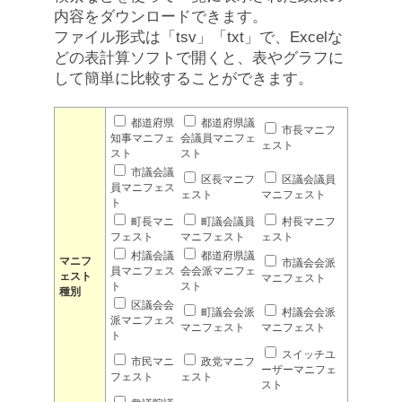
内容をダウンロードできます。
ファイル形式は「tsv」「txt」で、Excelな
どの表計算ソフトで開くと、表やグラフに
して簡単に比較することができます。
都道府県
都道府県議
市長マニフ
知事マニフェ
会議員マニフェ
ェスト
スト
スト
市議会議
区長マニフ
区議会議員
員マニフェス
ェスト
マニフェスト
ト
町長マニ
町議会議員
村長マニフ
フェスト
マニフェスト
ェスト
村議会議
都道府県議
マニフ
市議会会派
員マニフェス
会会派マニフェ
ェスト
マニフェスト
ト
スト
種別
区議会会
町議会会派
村議会会派
派マニフェス
マニフェスト
マニフェスト
ト
スイッチユ
市民マニ
政党マニフ
ーザーマニフェ
フェスト
ェスト
スト