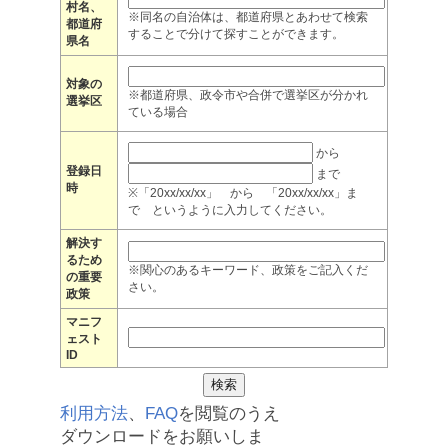
村名、
※同名の自治体は、都道府県とあわせて検索
都道府
することで分けて探すことができます。
県名
対象の
※都道府県、政令市や合併で選挙区が分かれ
選挙区
ている場合
から
登録日
まで
時
※「20xx/xx/xx」 から 「20xx/xx/xx」ま
で というように入力してください。
解決す
るため
※関心のあるキーワード、政策をご記入くだ
の重要
さい。
政策
マニフ
ェスト
ID
利用方法
、
FAQ
を閲覧のうえ
ダウンロードをお願いしま