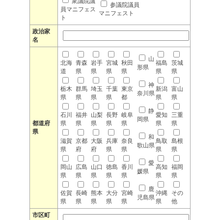
衆議院議
参議院議員
員マニフェス
マニフェスト
ト
政治家
名
山
北海
青森
岩手
宮城
秋田
福島
茨城
形県
道
県
県
県
県
県
県
神
栃木
群馬
埼玉
千葉
東京
新潟
富山
奈川県
県
県
県
県
都
県
県
静
石川
福井
山梨
長野
岐阜
愛知
三重
岡県
都道府
県
県
県
県
県
県
県
県
和
滋賀
京都
大阪
兵庫
奈良
鳥取
島根
歌山県
県
府
府
県
県
県
県
愛
岡山
広島
山口
徳島
香川
高知
福岡
媛県
県
県
県
県
県
県
県
鹿
佐賀
長崎
熊本
大分
宮崎
沖縄
その
児島県
県
県
県
県
県
県
他
市区町