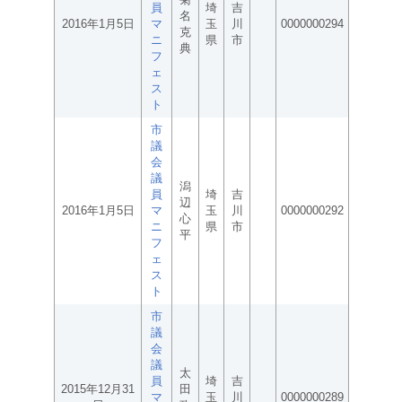
員
埼
吉
名
2016年1月5日
マ
玉
川
0000000294
克
ニ
県
市
典
フ
ェ
ス
ト
市
議
会
議
潟
員
埼
吉
辺
2016年1月5日
マ
玉
川
0000000292
心
ニ
県
市
平
フ
ェ
ス
ト
市
議
会
議
太
員
埼
吉
2015年12月31
田
マ
玉
川
0000000289