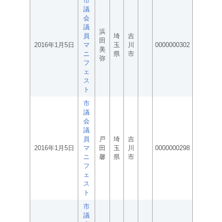
市
議
会
議
浜
員
埼
吉
田
2016年1月5日
マ
玉
川
0000000302
美
ニ
県
市
弥
フ
ェ
ス
ト
市
議
会
議
員
戸
埼
吉
2016年1月5日
マ
田
玉
川
0000000298
ニ
馨
県
市
フ
ェ
ス
ト
市
議