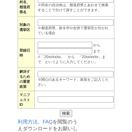
村名、
※同名の自治体は、都道府県とあわせて検索
都道府
することで分けて探すことができます。
県名
対象の
※都道府県、政令市や合併で選挙区が分かれ
選挙区
ている場合
から
登録日
まで
時
※「20xx/xx/xx」 から 「20xx/xx/xx」ま
で というように入力してください。
解決す
るため
※関心のあるキーワード、政策をご記入くだ
の重要
さい。
政策
マニフ
ェスト
ID
利用方法
、
FAQ
を閲覧のう
えダウンロードをお願いし