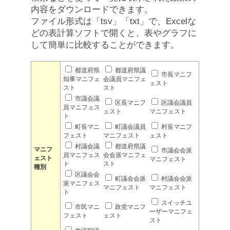
内容をダウンロードできます。
ファイル形式は「tsv」「txt」で、Excelな
どの表計算ソフトで開くと、表やグラフに
して簡単に比較することができます。
都道府県
都道府県議
市長マニフ
知事マニフェ
会議員マニフェ
ェスト
スト
スト
市議会議
区長マニフ
区議会議員
員マニフェス
ェスト
マニフェスト
ト
町長マニ
町議会議員
村長マニフ
フェスト
マニフェスト
ェスト
村議会議
都道府県議
マニフ
市議会会派
員マニフェス
会会派マニフェ
ェスト
マニフェスト
ト
スト
種別
区議会会
町議会会派
村議会会派
派マニフェス
マニフェスト
マニフェスト
ト
スイッチユ
市民マニ
政党マニフ
ーザーマニフェ
フェスト
ェスト
スト