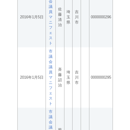
会
議
佐
員
埼
吉
藤
2016年1月5日
マ
玉
川
0000000296
清
ニ
県
市
治
フ
ェ
ス
ト
市
議
会
議
斉
員
埼
吉
藤
2016年1月5日
マ
玉
川
0000000295
詔
ニ
県
市
治
フ
ェ
ス
ト
市
議
会
議
菊