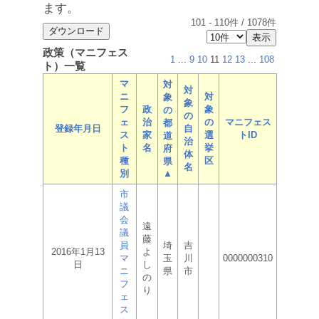
ます。
101
-
110
件 /
1078
件
政策（マニフェス
1
...
9
10
11
12
13
...
108
ト）一覧
マ
対
対
ニ
対
象
象
フ
政
象
の
の
ェ
治
の
マニフェス
都
登録年月日
自
ス
家
選
トID
道
治
ト
名
挙
府
体
種
区
県
名
別
▲
市
議
会
遠
議
藤
員
埼
吉
2016年1月13
よ
マ
玉
川
0000000310
日
し
ニ
県
市
の
フ
り
ェ
ス