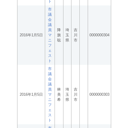
ト
市
議
会
議
員
降
埼
吉
2016年1月5日
マ
旗
玉
川
0000000304
ニ
聡
県
市
フ
ェ
ス
ト
市
議
会
議
員
林
埼
吉
2016年1月5日
マ
美
玉
川
0000000303
ニ
希
県
市
フ
ェ
ス
ト