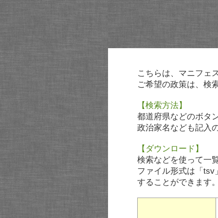
こちらは、マニフェ
ご希望の政策は、検
【検索方法】
都道府県などのボタ
政治家名なども記入
【ダウンロード】
検索などを使って一
ファイル形式は「tsv
することができます