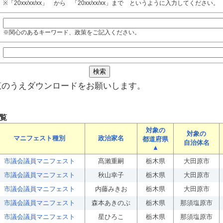
※「20xx/xx/xx」 から 「20xx/xx/xx」まで というように入力してください。
※関心のあるキーワード、政策をご記入ください。
覧のうえダウンロードをお願いします。
覧
対象の
対象の
マニフェスト種別
政治家名
都道府県
自治体名
▲
市議会議員マニフェスト
髙瀨重嗣
栃木県
大田原市
市議会議員マニフェスト
秋山幸子
栃木県
大田原市
市議会議員マニフェスト
内藤みきお
栃木県
大田原市
市議会議員マニフェスト
森本あきのぶ
栃木県
那須塩原市
市議会議員マニフェスト
星ひろこ
栃木県
那須塩原市