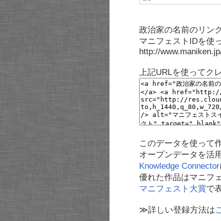
政治家の名前のリンク
マニフェストIDを使
http://www.maniken.j
上記URLを使ってク
このデータを使って
オープンデータを活
Knowledge Connector
優れた作品はマニフ
マニフェスト大賞
で
≫詳しい登録方法は