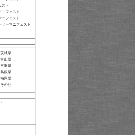
ェスト
マニフェスト
マニフェスト
ーザーマニフェスト
茨城県
富山県
三重県
島根県
福岡県
その他
す。