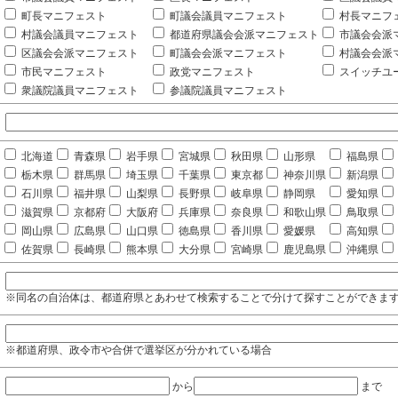
町長マニフェスト
町議会議員マニフェスト
村長マニフ
村議会議員マニフェスト
都道府県議会会派マニフェスト
市議会会派
区議会会派マニフェスト
町議会会派マニフェスト
村議会会派
市民マニフェスト
政党マニフェスト
スイッチユ
衆議院議員マニフェスト
参議院議員マニフェスト
北海道
青森県
岩手県
宮城県
秋田県
山形県
福島県
栃木県
群馬県
埼玉県
千葉県
東京都
神奈川県
新潟県
石川県
福井県
山梨県
長野県
岐阜県
静岡県
愛知県
滋賀県
京都府
大阪府
兵庫県
奈良県
和歌山県
鳥取県
岡山県
広島県
山口県
徳島県
香川県
愛媛県
高知県
佐賀県
長崎県
熊本県
大分県
宮崎県
鹿児島県
沖縄県
※同名の自治体は、都道府県とあわせて検索することで分けて探すことができま
※都道府県、政令市や合併で選挙区が分かれている場合
から
まで