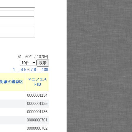
51
-
60
件 /
1078
件
1
...
4
5
6
7
8
...
108
マニフェス
対象の選挙区
トID
0000001134
0000001135
0000001136
0000000701
0000000702