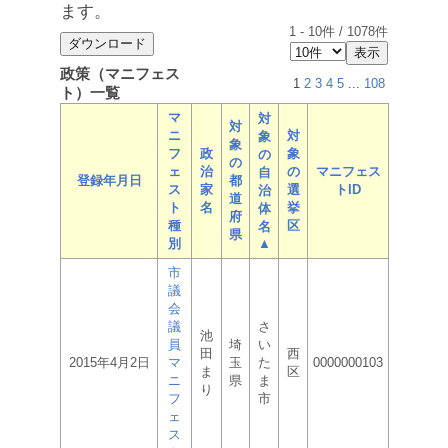
ます。
1
-
10
件 /
1078
件
政策（マニフェス
1
2
3
4
5
...
108
ト）一覧
マ
対
対
ニ
対
象
象
フ
政
象
の
の
ェ
治
の
マニフェス
自
登録年月日
都
ス
家
選
トID
治
道
ト
名
挙
体
府
種
区
名
県
別
▲
市
議
会
議
さ
池
員
埼
い
田
西
2015年4月2日
マ
玉
た
0000000103
ま
区
ニ
県
ま
り
フ
市
ェ
ス