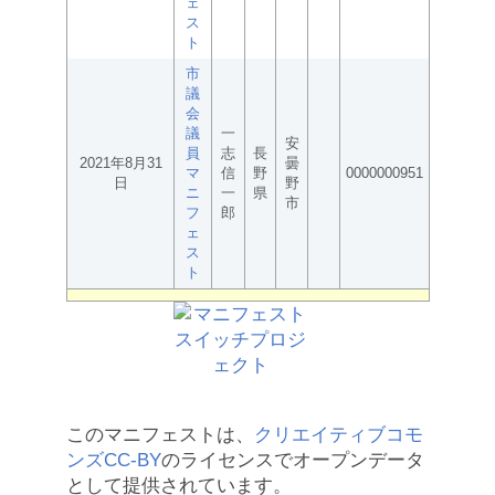
ェ
ス
ト
市
議
会
議
一
安
員
志
長
2021年8月31
曇
マ
信
野
0000000951
日
野
ニ
一
県
市
フ
郎
ェ
ス
ト
このマニフェストは、
クリエイティブコモ
ンズCC-BY
のライセンスでオープンデータ
として提供されています。