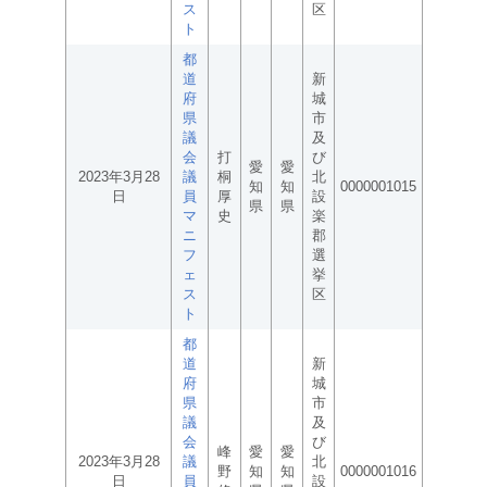
ス
区
ト
都
道
新
府
城
県
市
議
及
会
打
び
愛
愛
2023年3月28
議
桐
北
知
知
0000001015
日
員
厚
設
県
県
マ
史
楽
ニ
郡
フ
選
ェ
挙
ス
区
ト
都
道
新
府
城
県
市
議
及
会
び
峰
愛
愛
2023年3月28
議
北
野
知
知
0000001016
日
員
設