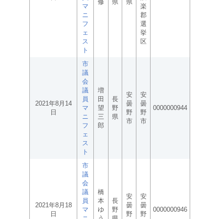
修
県
県
マ
楽
ニ
郡
フ
選
ェ
挙
ス
区
ト
市
議
会
議
増
安
安
員
田
長
2021年8月14
曇
曇
マ
望
野
0000000944
日
野
野
ニ
三
県
市
市
フ
郎
ェ
ス
ト
市
議
会
議
橋
安
安
員
本
長
2021年8月18
曇
曇
マ
ゆ
野
0000000946
日
野
野
ニ
う
県