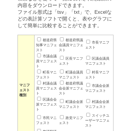
内容をダウンロードできます。
ファイル形式は「tsv」「txt」で、Excelな
どの表計算ソフトで開くと、表やグラフに
して簡単に比較することができます。
都道府県
都道府県議
市長マニフ
知事マニフェ
会議員マニフェ
ェスト
スト
スト
市議会議
区長マニフ
区議会議員
員マニフェス
ェスト
マニフェスト
ト
町長マニ
町議会議員
村長マニフ
フェスト
マニフェスト
ェスト
村議会議
都道府県議
マニフ
市議会会派
員マニフェス
会会派マニフェ
ェスト
マニフェスト
ト
スト
種別
区議会会
町議会会派
村議会会派
派マニフェス
マニフェスト
マニフェスト
ト
スイッチユ
市民マニ
政党マニフ
ーザーマニフェ
フェスト
ェスト
スト