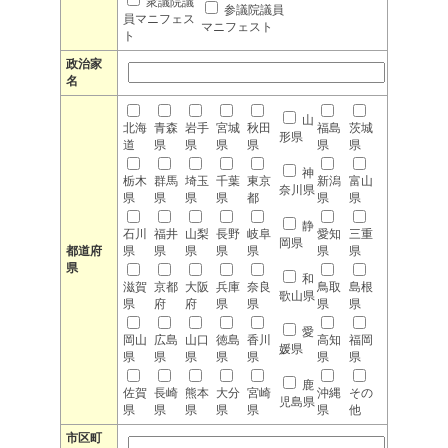
衆議院議
参議院議員
員マニフェス
マニフェスト
ト
政治家
名
山
北海
青森
岩手
宮城
秋田
福島
茨城
形県
道
県
県
県
県
県
県
神
栃木
群馬
埼玉
千葉
東京
新潟
富山
奈川県
県
県
県
県
都
県
県
静
石川
福井
山梨
長野
岐阜
愛知
三重
岡県
都道府
県
県
県
県
県
県
県
県
和
滋賀
京都
大阪
兵庫
奈良
鳥取
島根
歌山県
県
府
府
県
県
県
県
愛
岡山
広島
山口
徳島
香川
高知
福岡
媛県
県
県
県
県
県
県
県
鹿
佐賀
長崎
熊本
大分
宮崎
沖縄
その
児島県
県
県
県
県
県
県
他
市区町