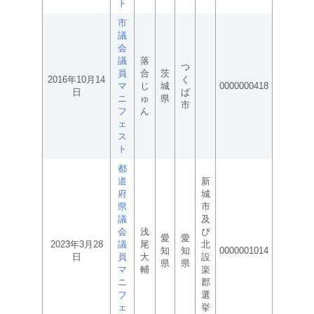
ト
市
議
会
議
落
つ
員
合
茨
2016年10月14
く
マ
じ
城
0000000418
日
ば
ニ
ゅ
県
市
フ
ん
ェ
ス
ト
都
道
新
府
城
県
市
議
及
会
浅
び
愛
愛
2023年3月28
議
尾
北
知
知
0000001014
日
員
大
設
県
県
マ
輔
楽
ニ
郡
フ
選
ェ
挙