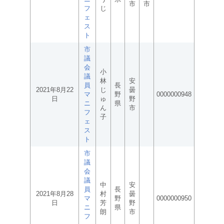
市
市
フ
じ
ェ
ス
ト
市
議
会
小
議
林
安
員
長
2021年8月22
じ
曇
マ
野
0000000948
日
ゅ
野
ニ
県
ん
市
フ
子
ェ
ス
ト
市
議
会
議
中
安
員
長
2021年8月28
村
曇
マ
野
0000000950
日
芳
野
ニ
県
朗
市
フ