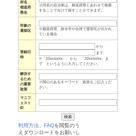
村名、
※同名の自治体は、都道府県とあわせて検索
都道府
することで分けて探すことができます。
県名
対象の
※都道府県、政令市や合併で選挙区が分かれ
選挙区
ている場合
から
登録日
まで
時
※「20xx/xx/xx」 から 「20xx/xx/xx」ま
で というように入力してください。
解決す
るため
※関心のあるキーワード、政策をご記入くだ
の重要
さい。
政策
マニフ
ェスト
ID
利用方法
、
FAQ
を閲覧のう
えダウンロードをお願いし