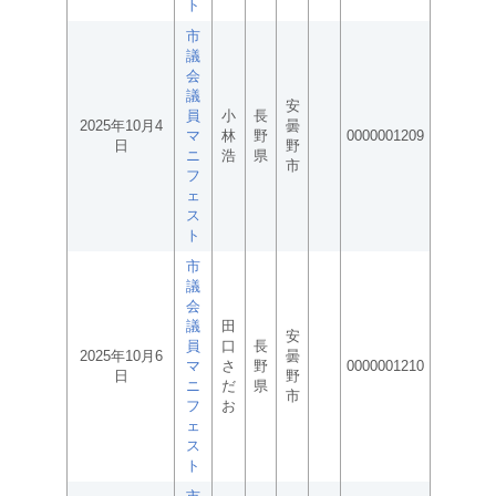
ト
市
議
会
議
安
員
小
長
2025年10月4
曇
マ
林
野
0000001209
日
野
ニ
浩
県
市
フ
ェ
ス
ト
市
議
会
議
田
安
員
口
長
2025年10月6
曇
マ
さ
野
0000001210
日
野
ニ
だ
県
市
フ
お
ェ
ス
ト