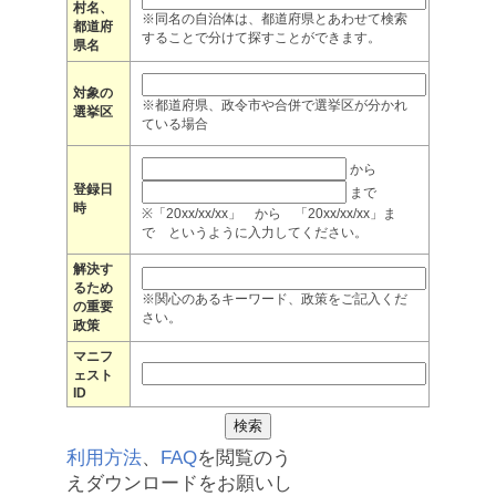
村名、
※同名の自治体は、都道府県とあわせて検索
都道府
することで分けて探すことができます。
県名
対象の
※都道府県、政令市や合併で選挙区が分かれ
選挙区
ている場合
から
登録日
まで
時
※「20xx/xx/xx」 から 「20xx/xx/xx」ま
で というように入力してください。
解決す
るため
※関心のあるキーワード、政策をご記入くだ
の重要
さい。
政策
マニフ
ェスト
ID
利用方法
、
FAQ
を閲覧のう
えダウンロードをお願いし