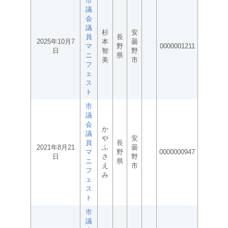
市
議
会
議
杉
安
員
長
2025年10月7
本
曇
マ
野
0000001211
日
智
野
ニ
県
美
市
フ
ェ
ス
ト
市
議
会
か
議
や
安
員
長
2021年8月21
ふ
曇
マ
野
0000000947
日
さ
野
ニ
県
え
市
フ
み
ェ
ス
ト
市
議