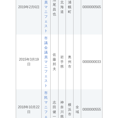
員
北
浦
尾
2019年2月6日
マ
海
幌
0000000565
昌
ニ
道
町
也
フ
ェ
ス
ト
市
議
会
議
佐
員
岩
奥
2015年3月19
藤
マ
手
州
0000000033
日
邦
ニ
県
市
夫
フ
ェ
ス
ト
市
民
マ
志
神
横
2018年10月22
ニ
田
奈
全
浜
0000000555
日
フ
健
川
域
市
ェ
一
県