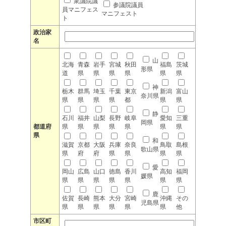
衆議院議
参議院議員
員マニフェス
マニフェスト
ト
政治家
名
山
北海
青森
岩手
宮城
秋田
福島
茨城
形県
道
県
県
県
県
県
県
神
栃木
群馬
埼玉
千葉
東京
新潟
富山
奈川県
県
県
県
県
都
県
県
静
石川
福井
山梨
長野
岐阜
愛知
三重
岡県
都道府
県
県
県
県
県
県
県
県
和
滋賀
京都
大阪
兵庫
奈良
鳥取
島根
歌山県
県
府
府
県
県
県
県
愛
岡山
広島
山口
徳島
香川
高知
福岡
媛県
県
県
県
県
県
県
県
鹿
佐賀
長崎
熊本
大分
宮崎
沖縄
その
児島県
県
県
県
県
県
県
他
市区町