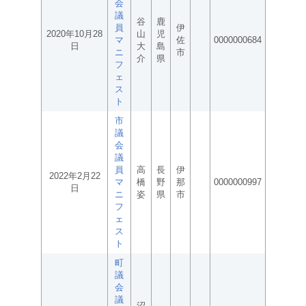
会
議
谷
鹿
員
伊
2020年10月28
山
児
マ
佐
0000000684
日
大
島
ニ
市
介
県
フ
ェ
ス
ト
市
議
会
議
員
高
長
伊
2022年2月22
マ
橋
野
那
0000000997
日
ニ
姿
県
市
フ
ェ
ス
ト
町
議
会
議
沼