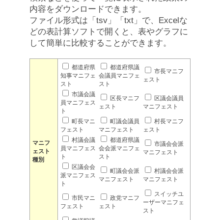
内容をダウンロードできます。
ファイル形式は「tsv」「txt」で、Excelな
どの表計算ソフトで開くと、表やグラフに
して簡単に比較することができます。
都道府県
都道府県議
市長マニフ
知事マニフェ
会議員マニフェ
ェスト
スト
スト
市議会議
区長マニフ
区議会議員
員マニフェス
ェスト
マニフェスト
ト
町長マニ
町議会議員
村長マニフ
フェスト
マニフェスト
ェスト
村議会議
都道府県議
マニフ
市議会会派
員マニフェス
会会派マニフェ
ェスト
マニフェスト
ト
スト
種別
区議会会
町議会会派
村議会会派
派マニフェス
マニフェスト
マニフェスト
ト
スイッチユ
市民マニ
政党マニフ
ーザーマニフェ
フェスト
ェスト
スト