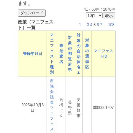
ます。
41
-
50
件 /
1078
件
政策（マニフェス
1
...
3
4
5
6
7
...
108
ト）一覧
マ
対
対
ニ
対
象
象
フ
政
象
の
の
ェ
治
の
マニフェス
自
登録年月日
都
ス
家
選
トID
治
道
ト
名
挙
体
府
種
区
名
県
別
▲
市
議
会
議
高
安
員
長
2025年10月3
橋
曇
マ
野
0000001207
日
け
野
ニ
県
ん
市
フ
ェ
ス