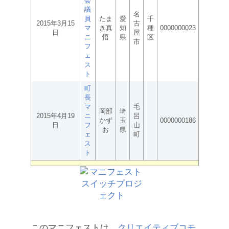
会
議
名
員
たま
愛
千
2015年3月15
古
マ
き真
知
種
0000000023
日
屋
ニ
悟
県
区
市
フ
ェ
ス
ト
町
長
マ
毛
岡部
埼
2015年4月19
ニ
呂
かず
玉
0000000186
日
フ
山
お
県
ェ
町
ス
ト
このマニフェストは、
クリエイティブコモ