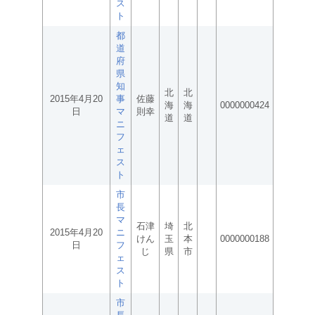
ス
ト
都
道
府
県
知
北
北
2015年4月20
事
佐藤
海
海
0000000424
日
マ
則幸
道
道
ニ
フ
ェ
ス
ト
市
長
マ
石津
埼
北
2015年4月20
ニ
けん
玉
本
0000000188
日
フ
じ
県
市
ェ
ス
ト
市