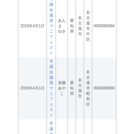
議
会
名
議
名
古
員
あん
愛
古
屋
2015年4月1日
マ
ま
知
0000000084
屋
市
ニ
ゆき
県
市
中
フ
区
ェ
ス
ト
市
議
会
名
議
古
名
員
加藤
愛
屋
古
2015年4月1日
マ
あや
知
市
0000000080
屋
ニ
こ
県
昭
市
フ
和
ェ
区
ス
ト
市
議