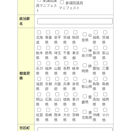
衆議院議
参議院議員
員マニフェス
マニフェスト
ト
政治家
名
山
北海
青森
岩手
宮城
秋田
福島
茨城
形県
道
県
県
県
県
県
県
神
栃木
群馬
埼玉
千葉
東京
新潟
富山
奈川県
県
県
県
県
都
県
県
静
石川
福井
山梨
長野
岐阜
愛知
三重
岡県
都道府
県
県
県
県
県
県
県
県
和
滋賀
京都
大阪
兵庫
奈良
鳥取
島根
歌山県
県
府
府
県
県
県
県
愛
岡山
広島
山口
徳島
香川
高知
福岡
媛県
県
県
県
県
県
県
県
鹿
佐賀
長崎
熊本
大分
宮崎
沖縄
その
児島県
県
県
県
県
県
県
他
市区町