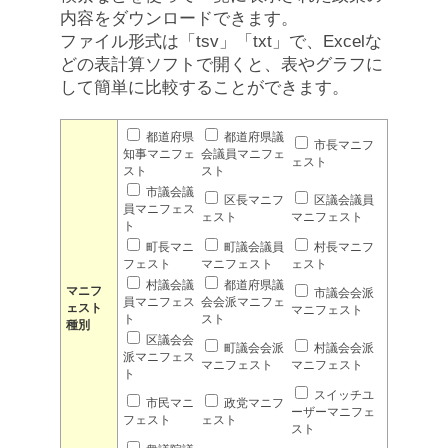
内容をダウンロードできます。
ファイル形式は「tsv」「txt」で、Excelな
どの表計算ソフトで開くと、表やグラフに
して簡単に比較することができます。
都道府県
都道府県議
市長マニフ
知事マニフェ
会議員マニフェ
ェスト
スト
スト
市議会議
区長マニフ
区議会議員
員マニフェス
ェスト
マニフェスト
ト
町長マニ
町議会議員
村長マニフ
フェスト
マニフェスト
ェスト
村議会議
都道府県議
マニフ
市議会会派
員マニフェス
会会派マニフェ
ェスト
マニフェスト
ト
スト
種別
区議会会
町議会会派
村議会会派
派マニフェス
マニフェスト
マニフェスト
ト
スイッチユ
市民マニ
政党マニフ
ーザーマニフェ
フェスト
ェスト
スト