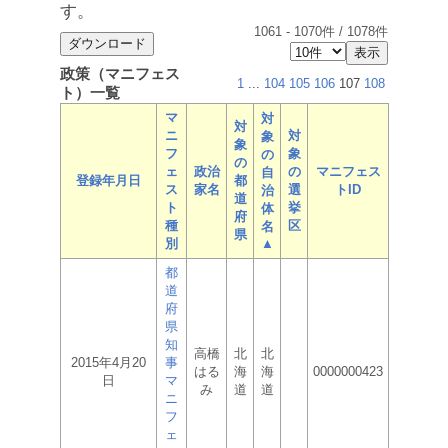
す。
1061
-
1070
件 /
1078
件
政策（マニフェス
1
...
104
105
106
107
108
ト）一覧
マ
対
対
ニ
対
象
象
フ
象
の
の
ェ
政治
の
マニフェス
自
登録年月日
都
ス
家名
選
トID
治
道
ト
挙
体
府
種
区
名
県
別
▲
都
道
府
県
知
高橋
北
北
2015年4月20
事
はる
海
海
0000000423
日
マ
み
道
道
ニ
フ
ェ