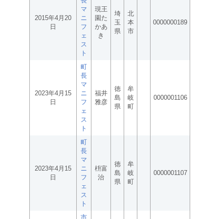
長
マ
現王
埼
北
2015年4月20
ニ
園た
玉
本
0000000189
日
フ
かあ
県
市
ェ
き
ス
ト
町
長
マ
徳
牟
2023年4月15
ニ
福井
島
岐
0000001106
日
フ
雅彦
県
町
ェ
ス
ト
町
長
マ
徳
牟
2023年4月15
ニ
枡富
島
岐
0000001107
日
フ
治
県
町
ェ
ス
ト
市