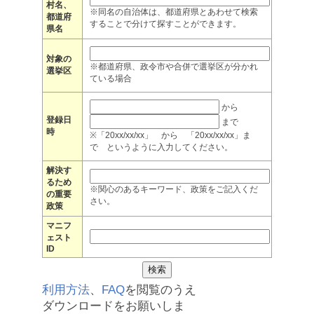
村名、
※同名の自治体は、都道府県とあわせて検索
都道府
することで分けて探すことができます。
県名
対象の
※都道府県、政令市や合併で選挙区が分かれ
選挙区
ている場合
から
登録日
まで
時
※「20xx/xx/xx」 から 「20xx/xx/xx」ま
で というように入力してください。
解決す
るため
※関心のあるキーワード、政策をご記入くだ
の重要
さい。
政策
マニフ
ェスト
ID
利用方法
、
FAQ
を閲覧のうえ
ダウンロードをお願いしま