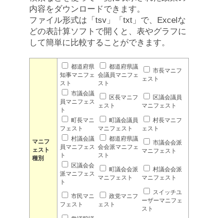
内容をダウンロードできます。
ファイル形式は「tsv」「txt」で、Excelな
どの表計算ソフトで開くと、表やグラフに
して簡単に比較することができます。
都道府県
都道府県議
市長マニフ
知事マニフェ
会議員マニフェ
ェスト
スト
スト
市議会議
区長マニフ
区議会議員
員マニフェス
ェスト
マニフェスト
ト
町長マニ
町議会議員
村長マニフ
フェスト
マニフェスト
ェスト
村議会議
都道府県議
マニフ
市議会会派
員マニフェス
会会派マニフェ
ェスト
マニフェスト
ト
スト
種別
区議会会
町議会会派
村議会会派
派マニフェス
マニフェスト
マニフェスト
ト
スイッチユ
市民マニ
政党マニフ
ーザーマニフェ
フェスト
ェスト
スト