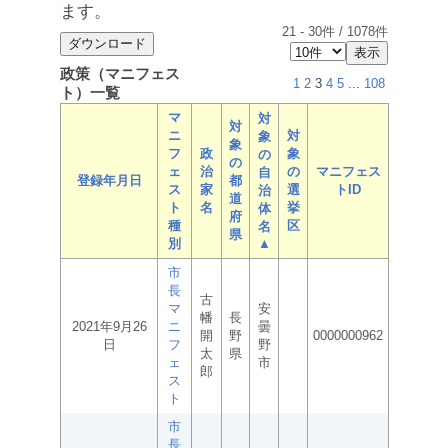
ます。
21
-
30
件 /
1078
件
政策（マニフェス
1
2
3
4
5
...
108
ト）一覧
マ
対
対
ニ
対
象
象
フ
政
象
の
の
ェ
治
の
マニフェス
自
登録年月日
都
ス
家
選
トID
治
道
ト
名
挙
体
府
種
区
名
県
別
▲
市
長
古
マ
安
幡
長
2021年9月26
ニ
曇
開
野
0000000962
日
フ
野
太
県
ェ
市
郎
ス
ト
市
長