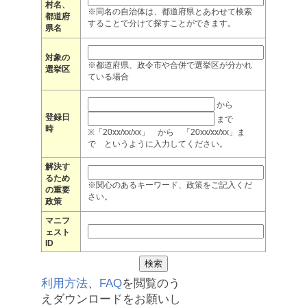
村名、
※同名の自治体は、都道府県とあわせて検索
都道府
することで分けて探すことができます。
県名
対象の
※都道府県、政令市や合併で選挙区が分かれ
選挙区
ている場合
から
登録日
まで
時
※「20xx/xx/xx」 から 「20xx/xx/xx」ま
で というように入力してください。
解決す
るため
※関心のあるキーワード、政策をご記入くだ
の重要
さい。
政策
マニフ
ェスト
ID
利用方法
、
FAQ
を閲覧のう
えダウンロードをお願いし