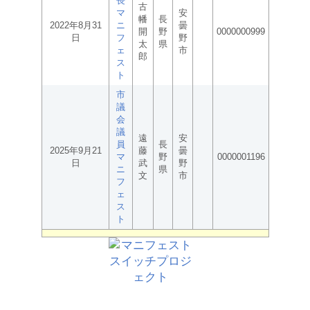
長
古
マ
安
幡
長
2022年8月31
ニ
曇
開
野
0000000999
日
フ
野
太
県
ェ
市
郎
ス
ト
市
議
会
議
遠
安
員
長
2025年9月21
藤
曇
マ
野
0000001196
日
武
野
ニ
県
文
市
フ
ェ
ス
ト