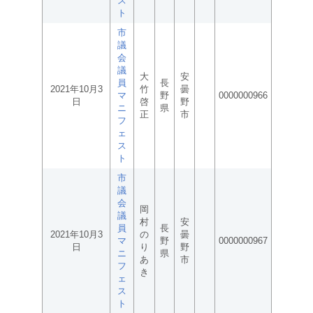
ス
ト
市
議
会
議
大
安
員
長
2021年10月3
竹
曇
マ
野
0000000966
日
啓
野
ニ
県
正
市
フ
ェ
ス
ト
市
議
会
岡
議
村
安
員
長
2021年10月3
の
曇
マ
野
0000000967
日
り
野
ニ
県
あ
市
フ
き
ェ
ス
ト