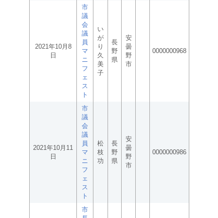
市
議
会
い
議
が
安
員
長
2021年10月8
り
曇
マ
野
0000000968
日
久
野
ニ
県
美
市
フ
子
ェ
ス
ト
市
議
会
議
安
員
松
長
2021年10月11
曇
マ
枝
野
0000000986
日
野
ニ
功
県
市
フ
ェ
ス
ト
市