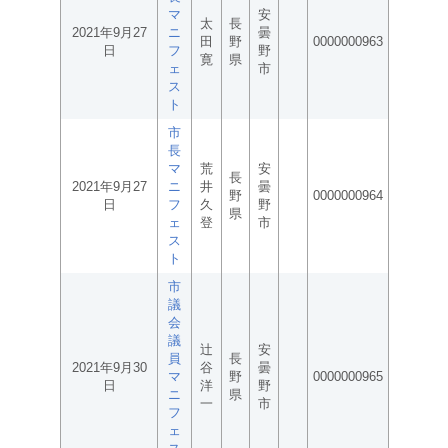
マ
安
太
長
2021年9月27
ニ
曇
田
野
0000000963
日
フ
野
寛
県
ェ
市
ス
ト
市
長
マ
荒
安
長
2021年9月27
ニ
井
曇
野
0000000964
日
フ
久
野
県
ェ
登
市
ス
ト
市
議
会
議
辻
安
員
長
2021年9月30
谷
曇
マ
野
0000000965
日
洋
野
ニ
県
一
市
フ
ェ