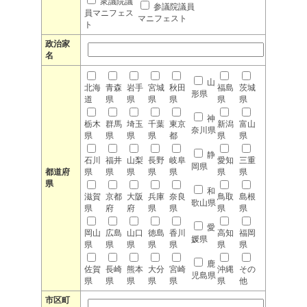
衆議院議
参議院議員
員マニフェス
マニフェスト
ト
政治家
名
山
北海
青森
岩手
宮城
秋田
福島
茨城
形県
道
県
県
県
県
県
県
神
栃木
群馬
埼玉
千葉
東京
新潟
富山
奈川県
県
県
県
県
都
県
県
静
石川
福井
山梨
長野
岐阜
愛知
三重
岡県
都道府
県
県
県
県
県
県
県
県
和
滋賀
京都
大阪
兵庫
奈良
鳥取
島根
歌山県
県
府
府
県
県
県
県
愛
岡山
広島
山口
徳島
香川
高知
福岡
媛県
県
県
県
県
県
県
県
鹿
佐賀
長崎
熊本
大分
宮崎
沖縄
その
児島県
県
県
県
県
県
県
他
市区町