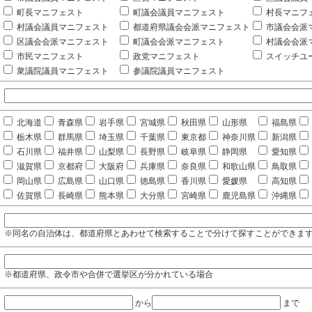
町長マニフェスト
町議会議員マニフェスト
村長マニフ
村議会議員マニフェスト
都道府県議会会派マニフェスト
市議会会派
区議会会派マニフェスト
町議会会派マニフェスト
村議会会派
市民マニフェスト
政党マニフェスト
スイッチユ
衆議院議員マニフェスト
参議院議員マニフェスト
北海道
青森県
岩手県
宮城県
秋田県
山形県
福島県
栃木県
群馬県
埼玉県
千葉県
東京都
神奈川県
新潟県
石川県
福井県
山梨県
長野県
岐阜県
静岡県
愛知県
滋賀県
京都府
大阪府
兵庫県
奈良県
和歌山県
鳥取県
岡山県
広島県
山口県
徳島県
香川県
愛媛県
高知県
佐賀県
長崎県
熊本県
大分県
宮崎県
鹿児島県
沖縄県
※同名の自治体は、都道府県とあわせて検索することで分けて探すことができま
※都道府県、政令市や合併で選挙区が分かれている場合
から
まで