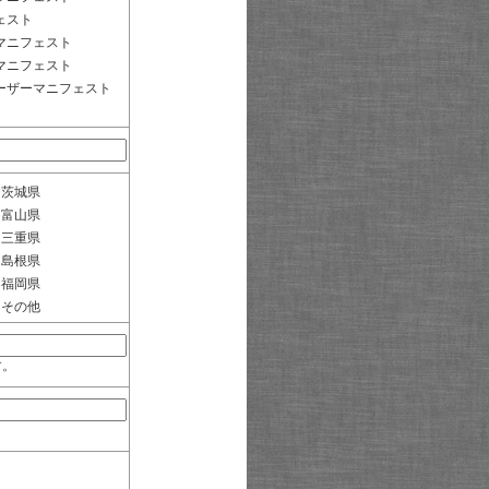
ェスト
マニフェスト
マニフェスト
ーザーマニフェスト
茨城県
富山県
三重県
島根県
福岡県
その他
す。