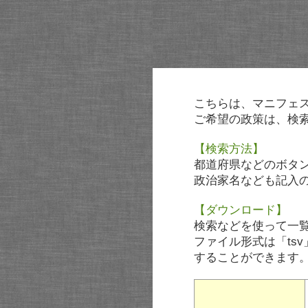
こちらは、マニフェ
ご希望の政策は、検
【検索方法】
都道府県などのボタ
政治家名なども記入
【ダウンロード】
検索などを使って一
ファイル形式は「tsv
することができます