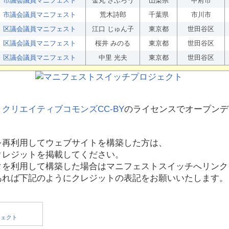
市議会議員マニフェスト
金丸 さぶろう
山梨県
甲府市
市議会議員マニフェスト
荒木詩郎
千葉県
市川市
区議会議員マニフェスト
江口 じゅん子
東京都
世田谷区
区議会議員マニフェスト
桜井 みのる
東京都
世田谷区
区議会議員マニフェスト
中里 光夫
東京都
世田谷区
、
クリエイティブコモンズCC-BY
のライセンスでオープンデ
を再利用してウェブサイトを構築した方は、
クレジットを掲載してください。
タを利用して構築した場合はマニフェストスイッチへリンク
あれば下記のようにクレジットの表記をお願いいたします。