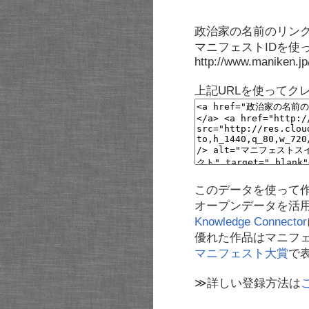
政治家の名前のリンク
マニフェストIDを使
http://www.maniken.j
上記URLを使ってク
このデータを使って
オープンデータを活
Knowledge Connector
優れた作品はマニフ
マニフェスト大賞
で
≫詳しい登録方法は