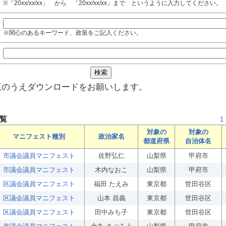
※「20xx/xx/xx」 から 「20xx/xx/xx」まで というように入力してください。
※関心のあるキーワード、政策をご記入ください。
覧のうえダウンロードをお願いします。
覧
1
対象の
対象の
マニフェスト種別
政治家名
都道府県
自治体名
市議会議員マニフェスト
佐野弘仁
山梨県
甲府市
市議会議員マニフェスト
木内なおこ
山梨県
甲府市
区議会議員マニフェスト
福田 たえみ
東京都
世田谷区
区議会議員マニフェスト
山本 昌義
東京都
世田谷区
区議会議員マニフェスト
田中みち子
東京都
世田谷区