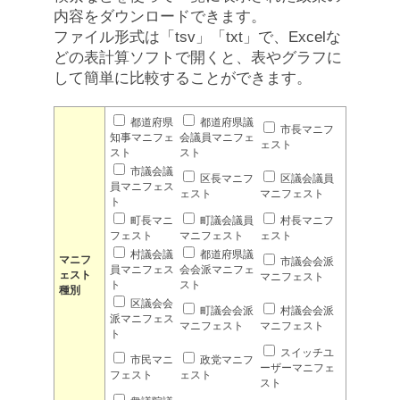
内容をダウンロードできます。
ファイル形式は「tsv」「txt」で、Excelな
どの表計算ソフトで開くと、表やグラフに
して簡単に比較することができます。
都道府県
都道府県議
市長マニフ
知事マニフェ
会議員マニフェ
ェスト
スト
スト
市議会議
区長マニフ
区議会議員
員マニフェス
ェスト
マニフェスト
ト
町長マニ
町議会議員
村長マニフ
フェスト
マニフェスト
ェスト
村議会議
都道府県議
マニフ
市議会会派
員マニフェス
会会派マニフェ
ェスト
マニフェスト
ト
スト
種別
区議会会
町議会会派
村議会会派
派マニフェス
マニフェスト
マニフェスト
ト
スイッチユ
市民マニ
政党マニフ
ーザーマニフェ
フェスト
ェスト
スト