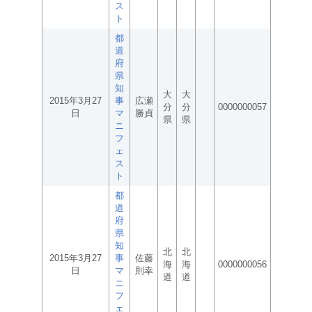
ス
ト
都
道
府
県
知
大
大
2015年3月27
事
広瀬
分
分
0000000057
日
マ
勝貞
県
県
ニ
フ
ェ
ス
ト
都
道
府
県
知
北
北
2015年3月27
事
佐藤
海
海
0000000056
日
マ
則幸
道
道
ニ
フ
ェ