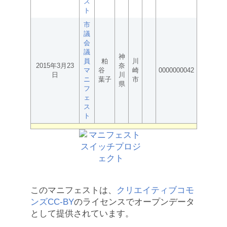
ス
ト
市
議
会
議
神
員
粕
川
2015年3月23
奈
マ
谷
崎
0000000042
日
川
ニ
葉子
市
県
フ
ェ
ス
ト
このマニフェストは、
クリエイティブコモ
ンズCC-BY
のライセンスでオープンデータ
として提供されています。