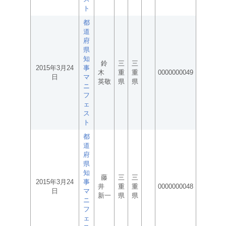
ト
都
道
府
県
知
鈴
三
三
2015年3月24
事
木
重
重
0000000049
日
マ
英敬
県
県
ニ
フ
ェ
ス
ト
都
道
府
県
知
藤
三
三
2015年3月24
事
井
重
重
0000000048
日
マ
新一
県
県
ニ
フ
ェ