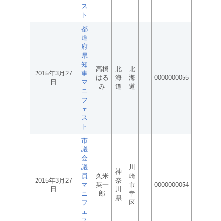
ス
ト
都
道
府
県
知
高橋
北
北
2015年3月27
事
はる
海
海
0000000055
日
マ
み
道
道
ニ
フ
ェ
ス
ト
市
議
会
議
川
神
員
久米
崎
2015年3月27
奈
マ
英一
市
0000000054
日
川
ニ
郎
幸
県
フ
区
ェ
ス