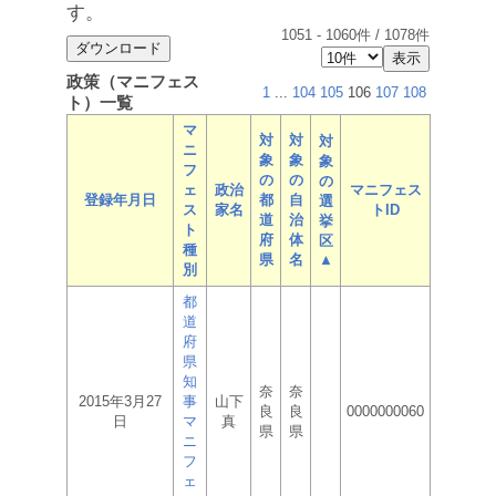
す。
1051
-
1060
件 /
1078
件
政策（マニフェス
1
...
104
105
106
107
108
ト）一覧
マ
対
対
対
ニ
象
象
象
フ
の
の
の
ェ
政治
マニフェス
登録年月日
都
自
選
ス
家名
トID
道
治
挙
ト
府
体
区
種
県
名
▲
別
都
道
府
県
知
奈
奈
2015年3月27
事
山下
良
良
0000000060
日
マ
真
県
県
ニ
フ
ェ