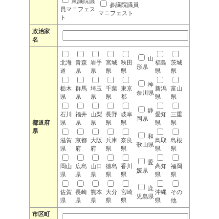
衆議院議
参議院議員
員マニフェス
マニフェスト
ト
政治家
名
山
北海
青森
岩手
宮城
秋田
福島
茨城
形県
道
県
県
県
県
県
県
神
栃木
群馬
埼玉
千葉
東京
新潟
富山
奈川県
県
県
県
県
都
県
県
静
石川
福井
山梨
長野
岐阜
愛知
三重
岡県
都道府
県
県
県
県
県
県
県
県
和
滋賀
京都
大阪
兵庫
奈良
鳥取
島根
歌山県
県
府
府
県
県
県
県
愛
岡山
広島
山口
徳島
香川
高知
福岡
媛県
県
県
県
県
県
県
県
鹿
佐賀
長崎
熊本
大分
宮崎
沖縄
その
児島県
県
県
県
県
県
県
他
市区町