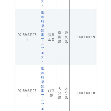
ス
ト
都
道
府
県
知
奈
奈
2015年3月27
事
荒井
良
良
0000000059
日
マ
正吾
県
県
ニ
フ
ェ
ス
ト
都
道
府
県
知
大
大
2015年3月27
事
釘宮
分
分
0000000058
日
マ
磐
県
県
ニ
フ
ェ