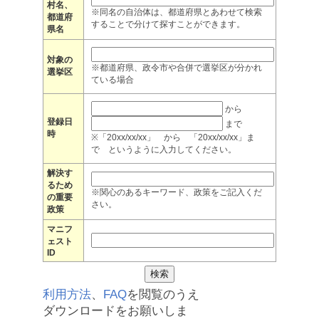
村名、
※同名の自治体は、都道府県とあわせて検索
都道府
することで分けて探すことができます。
県名
対象の
※都道府県、政令市や合併で選挙区が分かれ
選挙区
ている場合
から
登録日
まで
時
※「20xx/xx/xx」 から 「20xx/xx/xx」ま
で というように入力してください。
解決す
るため
※関心のあるキーワード、政策をご記入くだ
の重要
さい。
政策
マニフ
ェスト
ID
利用方法
、
FAQ
を閲覧のうえ
ダウンロードをお願いしま