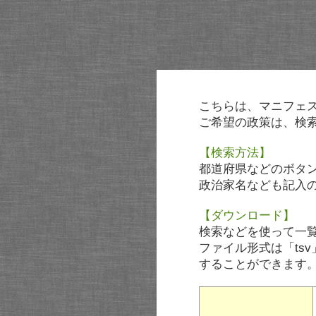
こちらは、マニフェ
ご希望の政策は、検
【検索方法】
都道府県などのボタ
政治家名なども記入
【ダウンロード】
検索などを使って一
ファイル形式は「tsv
することができます