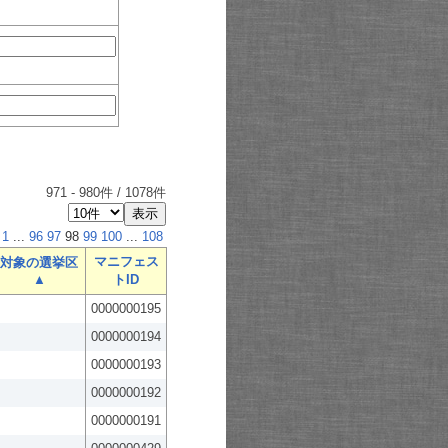
971
-
980
件 /
1078
件
1
...
96
97
98
99
100
...
108
マニフェス
対象の選挙区
▲
トID
0000000195
0000000194
0000000193
0000000192
0000000191