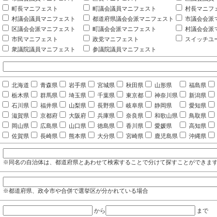
町長マニフェスト
町議会議員マニフェスト
村長マニフ
村議会議員マニフェスト
都道府県議会会派マニフェスト
市議会会派
区議会会派マニフェスト
町議会会派マニフェスト
村議会会派
市民マニフェスト
政党マニフェスト
スイッチユ
衆議院議員マニフェスト
参議院議員マニフェスト
北海道
青森県
岩手県
宮城県
秋田県
山形県
福島県
栃木県
群馬県
埼玉県
千葉県
東京都
神奈川県
新潟県
石川県
福井県
山梨県
長野県
岐阜県
静岡県
愛知県
滋賀県
京都府
大阪府
兵庫県
奈良県
和歌山県
鳥取県
岡山県
広島県
山口県
徳島県
香川県
愛媛県
高知県
佐賀県
長崎県
熊本県
大分県
宮崎県
鹿児島県
沖縄県
※同名の自治体は、都道府県とあわせて検索することで分けて探すことができま
※都道府県、政令市や合併で選挙区が分かれている場合
から
まで