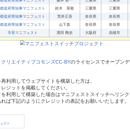
都道府県知事マニフェスト
藤井 新一
三重県
三重県
都道府県知事マニフェスト
鈴木 英敬
三重県
三重県
都道府県知事マニフェスト
荒井正吾
奈良県
奈良県
都道府県知事マニフェスト
山下真
奈良県
奈良県
市長マニフェスト
濱田 剛史
大阪府
高槻市
、
クリエイティブコモンズCC-BY
のライセンスでオープンデ
を再利用してウェブサイトを構築した方は、
クレジットを掲載してください。
タを利用して構築した場合はマニフェストスイッチへリンク
あれば下記のようにクレジットの表記をお願いいたします。