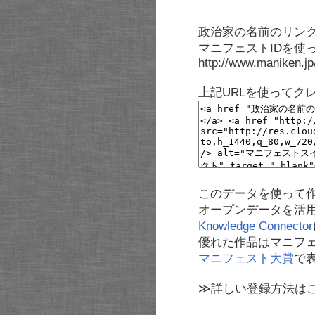
政治家の名前のリンク
マニフェストIDを使
http://www.maniken.j
上記URLを使ってク
このデータを使って
オープンデータを活
Knowledge Connector
優れた作品はマニフ
マニフェスト大賞
で
≫詳しい登録方法は