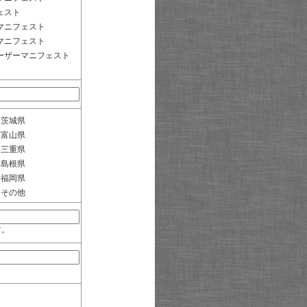
ェスト
マニフェスト
マニフェスト
ーザーマニフェスト
茨城県
富山県
三重県
島根県
福岡県
その他
す。