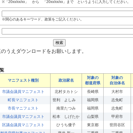
※「20xx/xx/xx」 から 「20xx/xx/xx」まで というように入力してください。
※関心のあるキーワード、政策をご記入ください。
覧のうえダウンロードをお願いします。
覧
対象の
対象の
マニフェスト種別
政治家名
都道府県
自治体名
市議会議員マニフェスト
北村タカトシ
長崎県
大村市
町長マニフェスト
世利 よしみ
福岡県
志免町
市長マニフェスト
南里たつみ
福岡県
志免町
市議会議員マニフェスト
松本 しげたか
山梨県
甲府市
区議会議員マニフェスト
ひうち優子
東京都
世田谷区