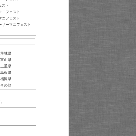
ェスト
マニフェスト
マニフェスト
ーザーマニフェスト
茨城県
富山県
三重県
島根県
福岡県
その他
す。