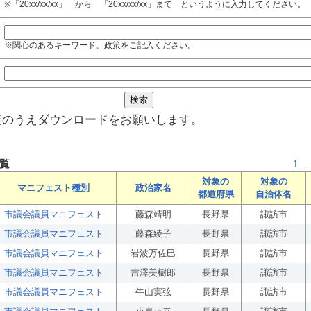
※「20xx/xx/xx」 から 「20xx/xx/xx」まで というように入力してください。
※関心のあるキーワード、政策をご記入ください。
覧のうえダウンロードをお願いします。
覧
1
...
対象の
対象の
マニフェスト種別
政治家名
都道府県
自治体名
市議会議員マニフェスト
藤森靖明
長野県
諏訪市
市議会議員マニフェスト
藤森綾子
長野県
諏訪市
市議会議員マニフェスト
岩波万佐巳
長野県
諏訪市
市議会議員マニフェスト
吉澤美樹郎
長野県
諏訪市
市議会議員マニフェスト
牛山実弦
長野県
諏訪市