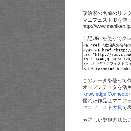
政治家の名前のリンク
マニフェストIDを使
http://www.maniken.j
上記URLを使ってク
このデータを使って
オープンデータを活
Knowledge Connector
優れた作品はマニフ
マニフェスト大賞
で
≫詳しい登録方法は