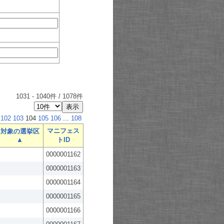
1031
-
1040
件 /
1078
件
102
103
104
105
106
...
108
マニフェス
対象の選挙区
▲
トID
0000001162
0000001163
0000001164
0000001165
0000001166