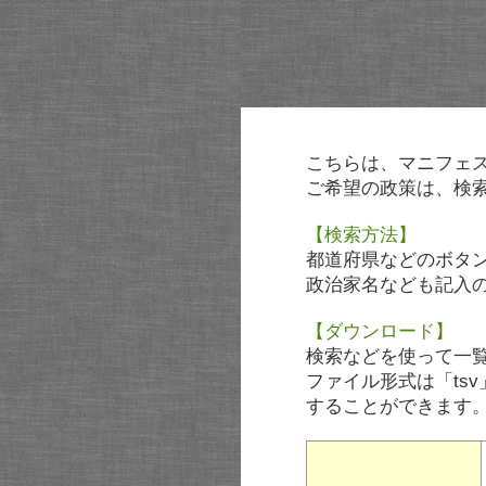
こちらは、マニフェ
ご希望の政策は、検
【検索方法】
都道府県などのボタ
政治家名なども記入
【ダウンロード】
検索などを使って一
ファイル形式は「tsv
することができます