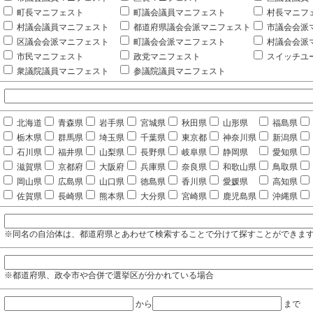
町長マニフェスト
町議会議員マニフェスト
村長マニフ
村議会議員マニフェスト
都道府県議会会派マニフェスト
市議会会派
区議会会派マニフェスト
町議会会派マニフェスト
村議会会派
市民マニフェスト
政党マニフェスト
スイッチユ
衆議院議員マニフェスト
参議院議員マニフェスト
北海道
青森県
岩手県
宮城県
秋田県
山形県
福島県
栃木県
群馬県
埼玉県
千葉県
東京都
神奈川県
新潟県
石川県
福井県
山梨県
長野県
岐阜県
静岡県
愛知県
滋賀県
京都府
大阪府
兵庫県
奈良県
和歌山県
鳥取県
岡山県
広島県
山口県
徳島県
香川県
愛媛県
高知県
佐賀県
長崎県
熊本県
大分県
宮崎県
鹿児島県
沖縄県
※同名の自治体は、都道府県とあわせて検索することで分けて探すことができま
※都道府県、政令市や合併で選挙区が分かれている場合
から
まで