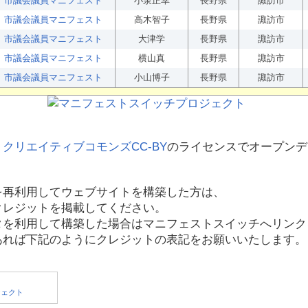
市議会議員マニフェスト
小泉正幸
長野県
諏訪市
市議会議員マニフェスト
高木智子
長野県
諏訪市
市議会議員マニフェスト
大津学
長野県
諏訪市
市議会議員マニフェスト
横山真
長野県
諏訪市
市議会議員マニフェスト
小山博子
長野県
諏訪市
、
クリエイティブコモンズCC-BY
のライセンスでオープンデ
を再利用してウェブサイトを構築した方は、
クレジットを掲載してください。
タを利用して構築した場合はマニフェストスイッチへリンク
あれば下記のようにクレジットの表記をお願いいたします。