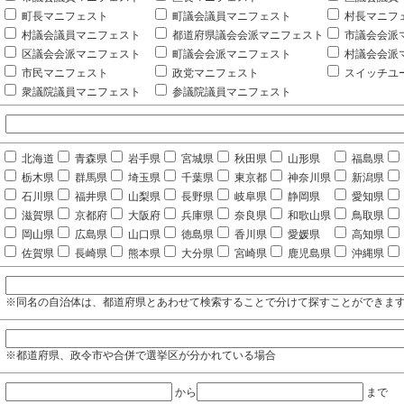
町長マニフェスト
町議会議員マニフェスト
村長マニフ
村議会議員マニフェスト
都道府県議会会派マニフェスト
市議会会派
区議会会派マニフェスト
町議会会派マニフェスト
村議会会派
市民マニフェスト
政党マニフェスト
スイッチユ
衆議院議員マニフェスト
参議院議員マニフェスト
北海道
青森県
岩手県
宮城県
秋田県
山形県
福島県
栃木県
群馬県
埼玉県
千葉県
東京都
神奈川県
新潟県
石川県
福井県
山梨県
長野県
岐阜県
静岡県
愛知県
滋賀県
京都府
大阪府
兵庫県
奈良県
和歌山県
鳥取県
岡山県
広島県
山口県
徳島県
香川県
愛媛県
高知県
佐賀県
長崎県
熊本県
大分県
宮崎県
鹿児島県
沖縄県
※同名の自治体は、都道府県とあわせて検索することで分けて探すことができま
※都道府県、政令市や合併で選挙区が分かれている場合
から
まで