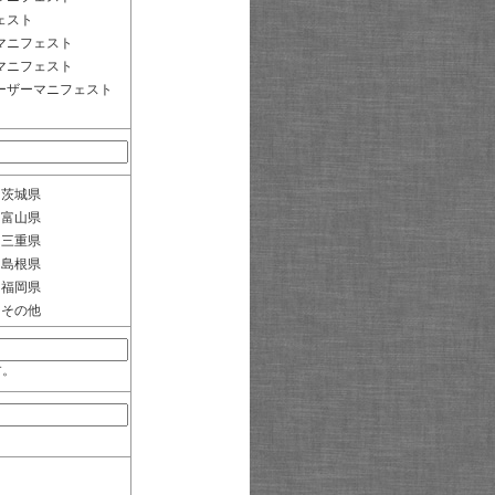
ェスト
マニフェスト
マニフェスト
ーザーマニフェスト
茨城県
富山県
三重県
島根県
福岡県
その他
す。