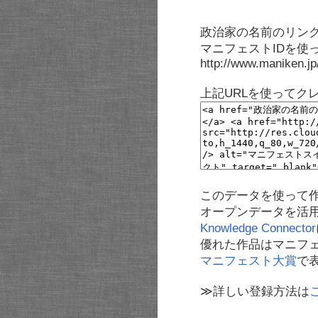
政治家の名前のリンク
マニフェストIDを使
http://www.maniken.j
上記URLを使ってク
このデータを使って
オープンデータを活
Knowledge Connector
優れた作品はマニフ
マニフェスト大賞
で
≫詳しい登録方法は