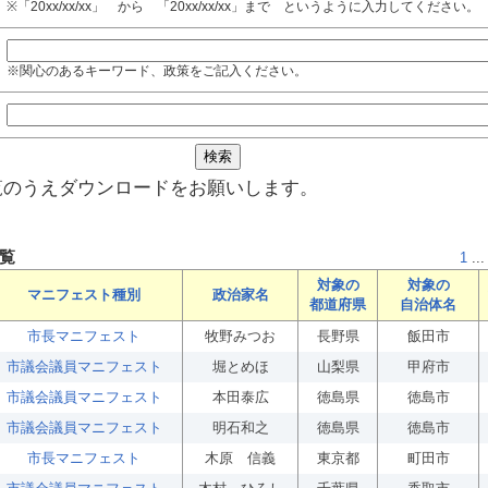
※「20xx/xx/xx」 から 「20xx/xx/xx」まで というように入力してください。
※関心のあるキーワード、政策をご記入ください。
覧のうえダウンロードをお願いします。
覧
1
...
対象の
対象の
マニフェスト種別
政治家名
都道府県
自治体名
市長マニフェスト
牧野みつお
長野県
飯田市
市議会議員マニフェスト
堀とめほ
山梨県
甲府市
市議会議員マニフェスト
本田泰広
徳島県
徳島市
市議会議員マニフェスト
明石和之
徳島県
徳島市
市長マニフェスト
木原 信義
東京都
町田市