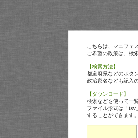
こちらは、マニフェ
ご希望の政策は、検
【検索方法】
都道府県などのボタ
政治家名なども記入
【ダウンロード】
検索などを使って一
ファイル形式は「tsv
することができます