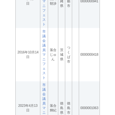
マ
縄
覇
0000000941
日
朝渉
ニ
県
市
フ
ェ
ス
ト
市
議
会
議
つ
員
落合
茨
2016年10月14
く
マ
じゅ
城
0000000418
日
ば
ニ
ん
県
市
フ
ェ
ス
ト
市
議
会
議
員
徳
徳
2023年4月13
落合
マ
島
島
0000001063
日
輝紀
ニ
県
市