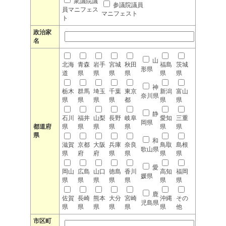
衆議院議
参議院議員
員マニフェス
マニフェスト
ト
政治家
名
山
北海
青森
岩手
宮城
秋田
福島
茨城
形県
道
県
県
県
県
県
県
神
栃木
群馬
埼玉
千葉
東京
新潟
富山
奈川県
県
県
県
県
都
県
県
静
石川
福井
山梨
長野
岐阜
愛知
三重
岡県
都道府
県
県
県
県
県
県
県
県
和
滋賀
京都
大阪
兵庫
奈良
鳥取
島根
歌山県
県
府
府
県
県
県
県
愛
岡山
広島
山口
徳島
香川
高知
福岡
媛県
県
県
県
県
県
県
県
鹿
佐賀
長崎
熊本
大分
宮崎
沖縄
その
児島県
県
県
県
県
県
県
他
市区町