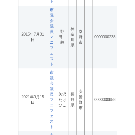
ト
市
議
会
議
神
員
野
秦
2015年7月31
奈
マ
田
野
0000000238
日
川
ニ
毅
市
県
フ
ェ
ス
ト
市
議
会
議
安
員
矢沢
長
2021年9月15
曇
マ
たけ
野
0000000958
日
野
ニ
ひこ
県
市
フ
ェ
ス
ト