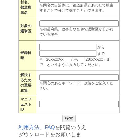
村名、
※同名の自治体は、都道府県とあわせて検索
都道府
することで分けて探すことができます。
県名
対象の
※都道府県、政令市や合併で選挙区が分かれ
選挙区
ている場合
から
登録日
まで
時
※「20xx/xx/xx」 から 「20xx/xx/xx」ま
で というように入力してください。
解決す
るため
※関心のあるキーワード、政策をご記入くだ
の重要
さい。
政策
マニフ
ェスト
ID
利用方法
、
FAQ
を閲覧のうえ
ダウンロードをお願いしま