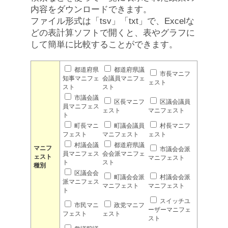
内容をダウンロードできます。
ファイル形式は「tsv」「txt」で、Excelな
どの表計算ソフトで開くと、表やグラフに
して簡単に比較することができます。
都道府県
都道府県議
市長マニフ
知事マニフェ
会議員マニフェ
ェスト
スト
スト
市議会議
区長マニフ
区議会議員
員マニフェス
ェスト
マニフェスト
ト
町長マニ
町議会議員
村長マニフ
フェスト
マニフェスト
ェスト
村議会議
都道府県議
マニフ
市議会会派
員マニフェス
会会派マニフェ
ェスト
マニフェスト
ト
スト
種別
区議会会
町議会会派
村議会会派
派マニフェス
マニフェスト
マニフェスト
ト
スイッチユ
市民マニ
政党マニフ
ーザーマニフェ
フェスト
ェスト
スト