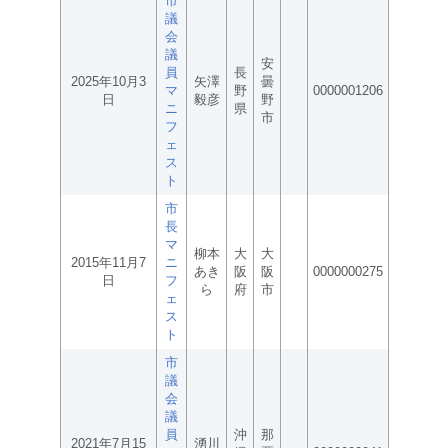
市
議
会
議
安
員
長
2025年10月3
矢澤
曇
マ
野
0000001206
日
毅彦
野
ニ
県
市
フ
ェ
ス
ト
市
長
マ
柳本
大
大
2015年11月7
ニ
あき
阪
阪
0000000275
日
フ
ら
府
市
ェ
ス
ト
市
議
会
議
員
沖
那
2021年7月15
湧川