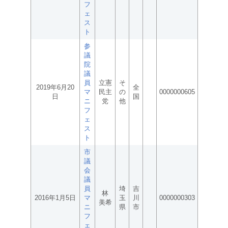
フ
ェ
ス
ト
参
議
院
議
員
立憲
そ
2019年6月20
全
マ
民主
の
0000000605
日
国
ニ
党
他
フ
ェ
ス
ト
市
議
会
議
員
埼
吉
林
2016年1月5日
マ
玉
川
0000000303
美希
ニ
県
市
フ
ェ