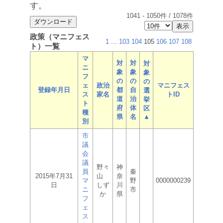
す。
1041
-
1050
件 /
1078
件
政策（マニフェス
1
...
103
104
105
106
107
108
ト）一覧
マ
対
対
対
ニ
象
象
象
フ
の
の
の
ェ
政治
マニフェス
登録年月日
都
自
選
ス
家名
トID
道
治
挙
ト
府
体
区
種
県
名
▲
別
市
議
会
議
野々
神
員
秦
2015年7月31
山
奈
マ
野
0000000239
日
しず
川
ニ
市
か
県
フ
ェ
ス