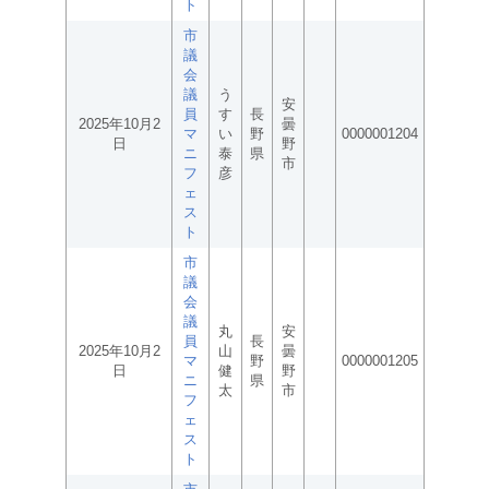
ト
市
議
会
議
う
安
員
す
長
2025年10月2
曇
マ
い
野
0000001204
日
野
ニ
泰
県
市
フ
彦
ェ
ス
ト
市
議
会
議
丸
安
員
長
2025年10月2
山
曇
マ
野
0000001205
日
健
野
ニ
県
太
市
フ
ェ
ス
ト