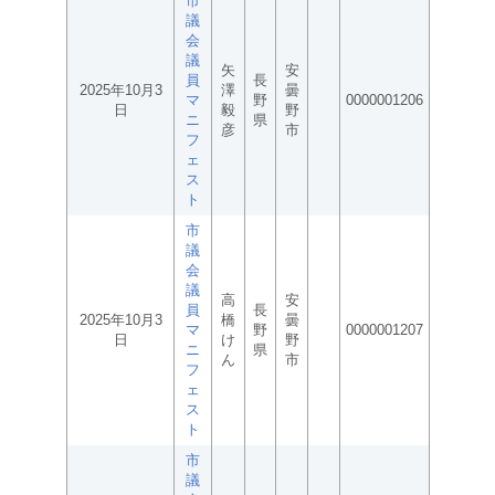
市
議
会
議
矢
安
員
長
2025年10月3
澤
曇
マ
野
0000001206
日
毅
野
ニ
県
彦
市
フ
ェ
ス
ト
市
議
会
議
高
安
員
長
2025年10月3
橋
曇
マ
野
0000001207
日
け
野
ニ
県
ん
市
フ
ェ
ス
ト
市
議