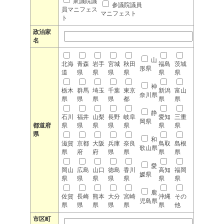
衆議院議
参議院議員
員マニフェス
マニフェスト
ト
政治家
名
山
北海
青森
岩手
宮城
秋田
福島
茨城
形県
道
県
県
県
県
県
県
神
栃木
群馬
埼玉
千葉
東京
新潟
富山
奈川県
県
県
県
県
都
県
県
静
石川
福井
山梨
長野
岐阜
愛知
三重
岡県
都道府
県
県
県
県
県
県
県
県
和
滋賀
京都
大阪
兵庫
奈良
鳥取
島根
歌山県
県
府
府
県
県
県
県
愛
岡山
広島
山口
徳島
香川
高知
福岡
媛県
県
県
県
県
県
県
県
鹿
佐賀
長崎
熊本
大分
宮崎
沖縄
その
児島県
県
県
県
県
県
県
他
市区町