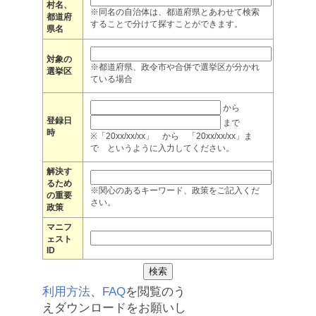
村名、
※同名の自治体は、都道府県とあわせて検索
都道府
することで分けて探すことができます。
県名
対象の
※都道府県、政令市や合併で選挙区が分かれ
選挙区
ている場合
から
登録日
まで
時
※「20xx/xx/xx」 から 「20xx/xx/xx」ま
で というように入力してください。
解決す
るため
※関心のあるキーワード、政策をご記入くだ
の重要
さい。
政策
マニフ
ェスト
ID
利用方法
、
FAQ
を閲覧のう
えダウンロードをお願いし