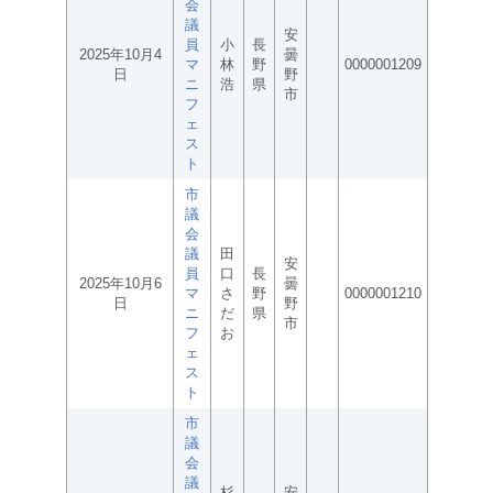
会
議
安
員
小
長
2025年10月4
曇
マ
林
野
0000001209
日
野
ニ
浩
県
市
フ
ェ
ス
ト
市
議
会
議
田
安
員
口
長
2025年10月6
曇
マ
さ
野
0000001210
日
野
ニ
だ
県
市
フ
お
ェ
ス
ト
市
議
会
議
杉
安