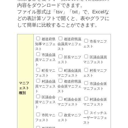
内容をダウンロードできます。
ファイル形式は「tsv」「txt」で、Excelな
どの表計算ソフトで開くと、表やグラフに
して簡単に比較することができます。
都道府県
都道府県議
市長マニフ
知事マニフェ
会議員マニフェ
ェスト
スト
スト
市議会議
区長マニフ
区議会議員
員マニフェス
ェスト
マニフェスト
ト
町長マニ
町議会議員
村長マニフ
フェスト
マニフェスト
ェスト
村議会議
都道府県議
マニフ
市議会会派
員マニフェス
会会派マニフェ
ェスト
マニフェスト
ト
スト
種別
区議会会
町議会会派
村議会会派
派マニフェス
マニフェスト
マニフェスト
ト
スイッチユ
市民マニ
政党マニフ
ーザーマニフェ
フェスト
ェスト
スト