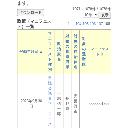
ます。
1071
-
1078
件 /
1078
件
政策（マニフェス
1
...
104
105
106
107
108
ト）一覧
マ
対
対
ニ
対
象
象
フ
政
象
の
の
ェ
治
の
マニフェス
登録年月日 ▲
都
自
ス
家
選
トID
道
治
ト
名
挙
府
体
種
区
県
名
別
市
議
会
議
一
安
員
志
長
2025年9月30
曇
マ
信
野
0000001203
日
野
ニ
一
県
市
フ
郎
ェ
ス