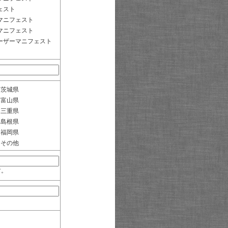
ェスト
マニフェスト
マニフェスト
ーザーマニフェスト
茨城県
富山県
三重県
島根県
福岡県
その他
す。