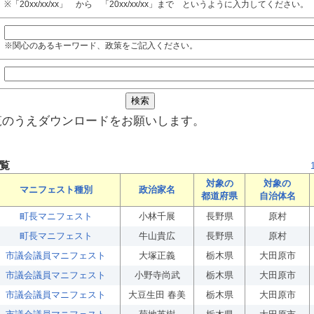
※「20xx/xx/xx」 から 「20xx/xx/xx」まで というように入力してください。
※関心のあるキーワード、政策をご記入ください。
覧のうえダウンロードをお願いします。
覧
対象の
対象の
マニフェスト種別
政治家名
都道府県
自治体名
町長マニフェスト
小林千展
長野県
原村
町長マニフェスト
牛山貴広
長野県
原村
市議会議員マニフェスト
大塚正義
栃木県
大田原市
市議会議員マニフェスト
小野寺尚武
栃木県
大田原市
市議会議員マニフェスト
大豆生田 春美
栃木県
大田原市