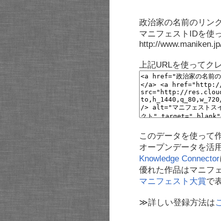
政治家の名前のリンク
マニフェストIDを使
http://www.maniken.j
上記URLを使ってク
このデータを使って
オープンデータを活
Knowledge Connector
優れた作品はマニフ
マニフェスト大賞
で
≫詳しい登録方法は