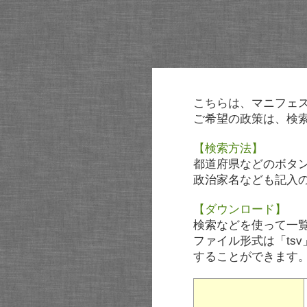
こちらは、マニフェ
ご希望の政策は、検
【検索方法】
都道府県などのボタ
政治家名なども記入
【ダウンロード】
検索などを使って一
ファイル形式は「tsv
することができます