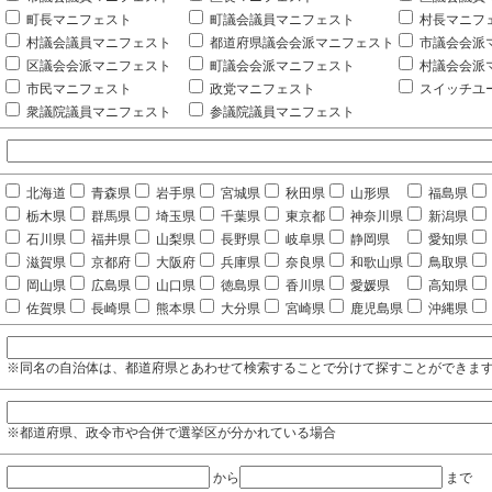
町長マニフェスト
町議会議員マニフェスト
村長マニフ
村議会議員マニフェスト
都道府県議会会派マニフェスト
市議会会派
区議会会派マニフェスト
町議会会派マニフェスト
村議会会派
市民マニフェスト
政党マニフェスト
スイッチユ
衆議院議員マニフェスト
参議院議員マニフェスト
北海道
青森県
岩手県
宮城県
秋田県
山形県
福島県
栃木県
群馬県
埼玉県
千葉県
東京都
神奈川県
新潟県
石川県
福井県
山梨県
長野県
岐阜県
静岡県
愛知県
滋賀県
京都府
大阪府
兵庫県
奈良県
和歌山県
鳥取県
岡山県
広島県
山口県
徳島県
香川県
愛媛県
高知県
佐賀県
長崎県
熊本県
大分県
宮崎県
鹿児島県
沖縄県
※同名の自治体は、都道府県とあわせて検索することで分けて探すことができま
※都道府県、政令市や合併で選挙区が分かれている場合
から
まで