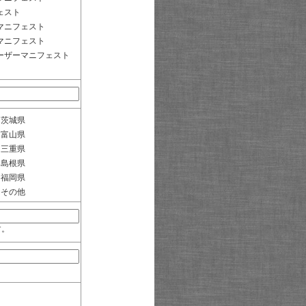
ェスト
マニフェスト
マニフェスト
ーザーマニフェスト
茨城県
富山県
三重県
島根県
福岡県
その他
す。