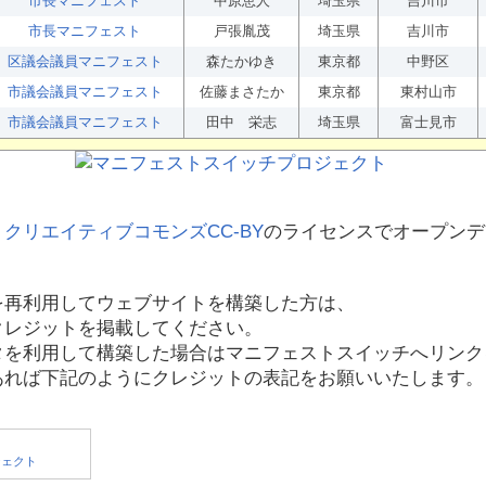
市長マニフェスト
中原恵人
埼玉県
吉川市
市長マニフェスト
戸張胤茂
埼玉県
吉川市
区議会議員マニフェスト
森たかゆき
東京都
中野区
市議会議員マニフェスト
佐藤まさたか
東京都
東村山市
市議会議員マニフェスト
田中 栄志
埼玉県
富士見市
、
クリエイティブコモンズCC-BY
のライセンスでオープンデ
を再利用してウェブサイトを構築した方は、
クレジットを掲載してください。
タを利用して構築した場合はマニフェストスイッチへリンク
あれば下記のようにクレジットの表記をお願いいたします。