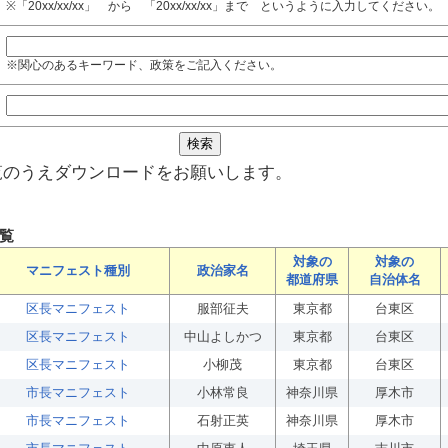
※「20xx/xx/xx」 から 「20xx/xx/xx」まで というように入力してください。
※関心のあるキーワード、政策をご記入ください。
覧のうえダウンロードをお願いします。
覧
対象の
対象の
マニフェスト種別
政治家名
都道府県
自治体名
区長マニフェスト
服部征夫
東京都
台東区
区長マニフェスト
中山よしかつ
東京都
台東区
区長マニフェスト
小柳茂
東京都
台東区
市長マニフェスト
小林常良
神奈川県
厚木市
市長マニフェスト
石射正英
神奈川県
厚木市