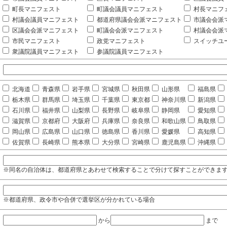
町長マニフェスト
町議会議員マニフェスト
村長マニフ
村議会議員マニフェスト
都道府県議会会派マニフェスト
市議会会派
区議会会派マニフェスト
町議会会派マニフェスト
村議会会派
市民マニフェスト
政党マニフェスト
スイッチユ
衆議院議員マニフェスト
参議院議員マニフェスト
北海道
青森県
岩手県
宮城県
秋田県
山形県
福島県
栃木県
群馬県
埼玉県
千葉県
東京都
神奈川県
新潟県
石川県
福井県
山梨県
長野県
岐阜県
静岡県
愛知県
滋賀県
京都府
大阪府
兵庫県
奈良県
和歌山県
鳥取県
岡山県
広島県
山口県
徳島県
香川県
愛媛県
高知県
佐賀県
長崎県
熊本県
大分県
宮崎県
鹿児島県
沖縄県
※同名の自治体は、都道府県とあわせて検索することで分けて探すことができま
※都道府県、政令市や合併で選挙区が分かれている場合
から
まで