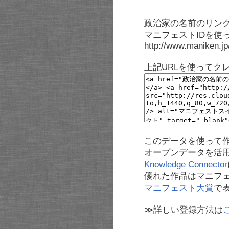
政治家の名前のリンク
マニフェストIDを使
http://www.maniken.j
上記URLを使ってク
このデータを使って
オープンデータを活
Knowledge Connector
優れた作品はマニフ
マニフェスト大賞
で
≫詳しい登録方法は