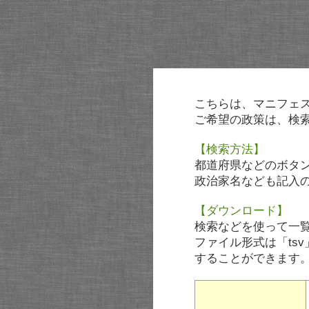
こちらは、マニフェ
ご希望の政策は、検
【検索方法】
都道府県などのボタ
政治家名なども記入
【ダウンロード】
検索などを使って一
ファイル形式は「tsv
することができます