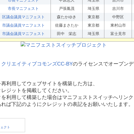
市長マニフェスト
中原恵人
埼玉県
吉川市
市長マニフェスト
戸張胤茂
埼玉県
吉川市
区議会議員マニフェスト
森たかゆき
東京都
中野区
市議会議員マニフェスト
佐藤まさたか
東京都
東村山市
市議会議員マニフェスト
田中 栄志
埼玉県
富士見市
、
クリエイティブコモンズCC-BY
のライセンスでオープンデ
を再利用してウェブサイトを構築した方は、
クレジットを掲載してください。
タを利用して構築した場合はマニフェストスイッチへリンク
あれば下記のようにクレジットの表記をお願いいたします。