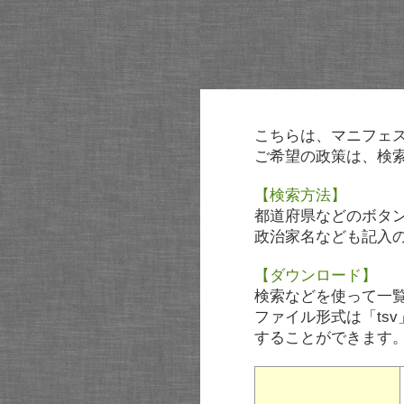
こちらは、マニフェ
ご希望の政策は、検
【検索方法】
都道府県などのボタ
政治家名なども記入
【ダウンロード】
検索などを使って一
ファイル形式は「tsv
することができます