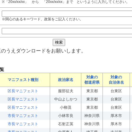
※「20xx/xx/xx」 から 「20xx/xx/xx」まで というように入力してください。
※関心のあるキーワード、政策をご記入ください。
覧のうえダウンロードをお願いします。
覧
対象の
対象の
マニフェスト種別
政治家名
都道府県
自治体名
区長マニフェスト
服部征夫
東京都
台東区
区長マニフェスト
中山よしかつ
東京都
台東区
区長マニフェスト
小柳茂
東京都
台東区
市長マニフェスト
小林常良
神奈川県
厚木市
市長マニフェスト
石射正英
神奈川県
厚木市