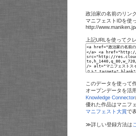
政治家の名前のリンク
マニフェストIDを使
http://www.maniken.j
上記URLを使ってク
このデータを使って
オープンデータを活
Knowledge Connector
優れた作品はマニフ
マニフェスト大賞
で
≫詳しい登録方法は