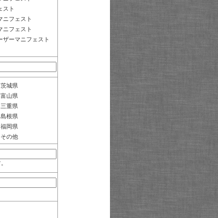
ェスト
マニフェスト
マニフェスト
ーザーマニフェスト
茨城県
富山県
三重県
島根県
福岡県
その他
す。