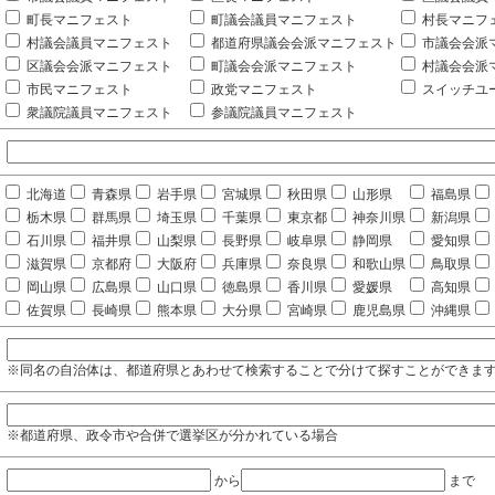
町長マニフェスト
町議会議員マニフェスト
村長マニフ
村議会議員マニフェスト
都道府県議会会派マニフェスト
市議会会派
区議会会派マニフェスト
町議会会派マニフェスト
村議会会派
市民マニフェスト
政党マニフェスト
スイッチユ
衆議院議員マニフェスト
参議院議員マニフェスト
北海道
青森県
岩手県
宮城県
秋田県
山形県
福島県
栃木県
群馬県
埼玉県
千葉県
東京都
神奈川県
新潟県
石川県
福井県
山梨県
長野県
岐阜県
静岡県
愛知県
滋賀県
京都府
大阪府
兵庫県
奈良県
和歌山県
鳥取県
岡山県
広島県
山口県
徳島県
香川県
愛媛県
高知県
佐賀県
長崎県
熊本県
大分県
宮崎県
鹿児島県
沖縄県
※同名の自治体は、都道府県とあわせて検索することで分けて探すことができま
※都道府県、政令市や合併で選挙区が分かれている場合
から
まで