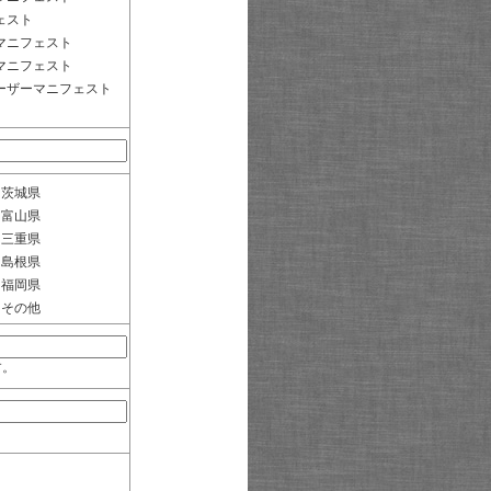
ェスト
マニフェスト
マニフェスト
ーザーマニフェスト
茨城県
富山県
三重県
島根県
福岡県
その他
す。