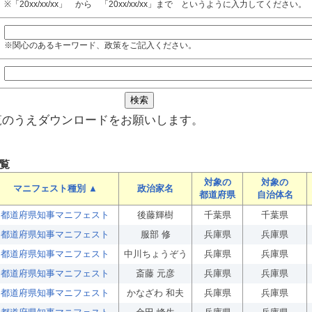
※「20xx/xx/xx」 から 「20xx/xx/xx」まで というように入力してください。
※関心のあるキーワード、政策をご記入ください。
覧のうえダウンロードをお願いします。
覧
対象の
対象の
マニフェスト種別 ▲
政治家名
都道府県
自治体名
都道府県知事マニフェスト
後藤輝樹
千葉県
千葉県
都道府県知事マニフェスト
服部 修
兵庫県
兵庫県
都道府県知事マニフェスト
中川ちょうぞう
兵庫県
兵庫県
都道府県知事マニフェスト
斎藤 元彦
兵庫県
兵庫県
都道府県知事マニフェスト
かなざわ 和夫
兵庫県
兵庫県