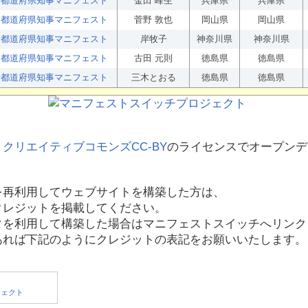
都道府県知事マニフェスト
金田 峰生
兵庫県
兵庫県
都道府県知事マニフェスト
菅野 敦也
岡山県
岡山県
都道府県知事マニフェスト
岸牧子
神奈川県
神奈川県
都道府県知事マニフェスト
古田 元則
徳島県
徳島県
都道府県知事マニフェスト
三木とおる
徳島県
徳島県
、
クリエイティブコモンズCC-BY
のライセンスでオープンデ
を再利用してウェブサイトを構築した方は、
クレジットを掲載してください。
タを利用して構築した場合はマニフェストスイッチへリンク
あれば下記のようにクレジットの表記をお願いいたします。