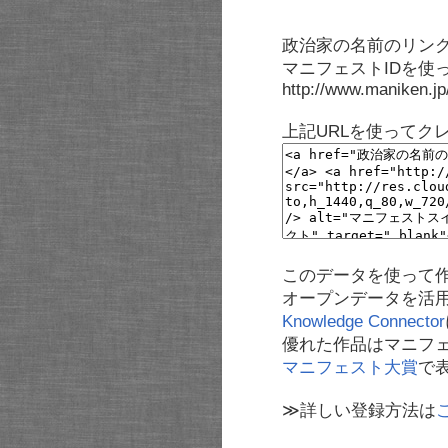
政治家の名前のリンク
マニフェストIDを使
http://www.maniken.j
上記URLを使ってク
このデータを使って
オープンデータを活
Knowledge Connector
優れた作品はマニフ
マニフェスト大賞
で
≫詳しい登録方法は