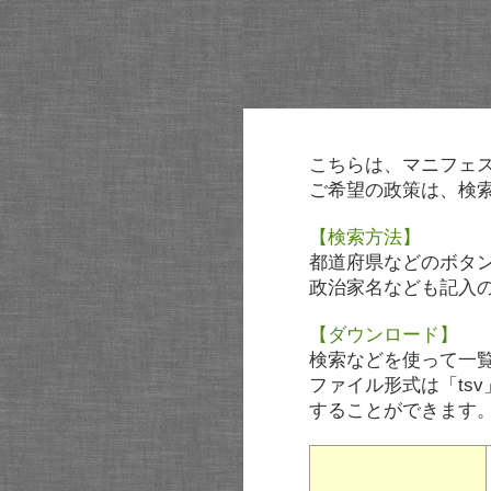
こちらは、マニフェ
ご希望の政策は、検
【検索方法】
都道府県などのボタ
政治家名なども記入
【ダウンロード】
検索などを使って一
ファイル形式は「tsv
することができます