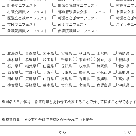
町長マニフェスト
町議会議員マニフェスト
村長マニフ
村議会議員マニフェスト
都道府県議会会派マニフェスト
市議会会派
区議会会派マニフェスト
町議会会派マニフェスト
村議会会派
市民マニフェスト
政党マニフェスト
スイッチユ
衆議院議員マニフェスト
参議院議員マニフェスト
北海道
青森県
岩手県
宮城県
秋田県
山形県
福島県
栃木県
群馬県
埼玉県
千葉県
東京都
神奈川県
新潟県
石川県
福井県
山梨県
長野県
岐阜県
静岡県
愛知県
滋賀県
京都府
大阪府
兵庫県
奈良県
和歌山県
鳥取県
岡山県
広島県
山口県
徳島県
香川県
愛媛県
高知県
佐賀県
長崎県
熊本県
大分県
宮崎県
鹿児島県
沖縄県
※同名の自治体は、都道府県とあわせて検索することで分けて探すことができま
※都道府県、政令市や合併で選挙区が分かれている場合
から
まで