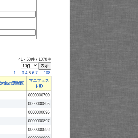
41
-
50
件 /
1078
件
1
...
3
4
5
6
7
...
108
マニフェス
対象の選挙区
トID
0000000700
0000000895
0000000896
0000000897
0000000898