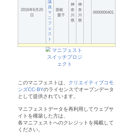
議
神
神
員
2016年6月20
壹岐
奈
奈
マ
0000000401
日
愛子
川
川
ニ
県
県
フ
ェ
ス
ト
このマニフェストは、
クリエイティブコモ
ンズCC-BY
のライセンスでオープンデータ
として提供されています。
マニフェストデータを再利用してウェブサ
イトを構築した方は、
各マニフェストへのクレジットを掲載して
ください。