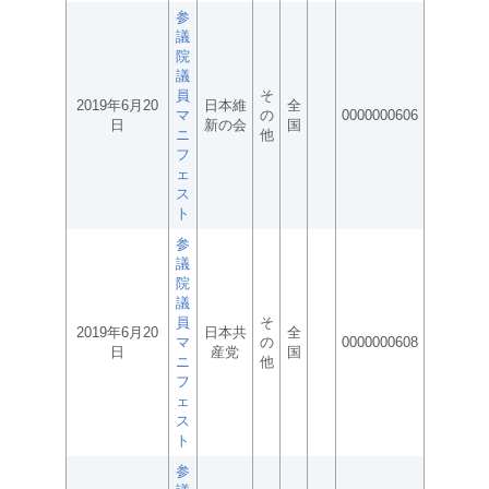
参
議
院
議
員
そ
2019年6月20
日本維
全
マ
の
0000000606
日
新の会
国
ニ
他
フ
ェ
ス
ト
参
議
院
議
員
そ
2019年6月20
日本共
全
マ
の
0000000608
日
産党
国
ニ
他
フ
ェ
ス
ト
参