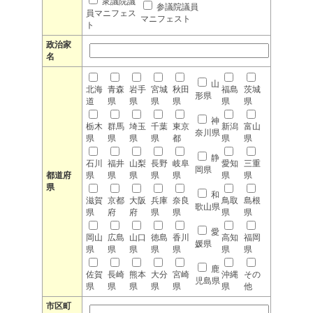
衆議院議
参議院議員
員マニフェス
マニフェスト
ト
政治家
名
山
北海
青森
岩手
宮城
秋田
福島
茨城
形県
道
県
県
県
県
県
県
神
栃木
群馬
埼玉
千葉
東京
新潟
富山
奈川県
県
県
県
県
都
県
県
静
石川
福井
山梨
長野
岐阜
愛知
三重
岡県
都道府
県
県
県
県
県
県
県
県
和
滋賀
京都
大阪
兵庫
奈良
鳥取
島根
歌山県
県
府
府
県
県
県
県
愛
岡山
広島
山口
徳島
香川
高知
福岡
媛県
県
県
県
県
県
県
県
鹿
佐賀
長崎
熊本
大分
宮崎
沖縄
その
児島県
県
県
県
県
県
県
他
市区町