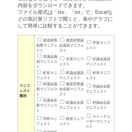
内容をダウンロードできます。
ファイル形式は「tsv」「txt」で、Excelな
どの表計算ソフトで開くと、表やグラフに
して簡単に比較することができます。
都道府県
都道府県議
市長マニフ
知事マニフェ
会議員マニフェ
ェスト
スト
スト
市議会議
区長マニフ
区議会議員
員マニフェス
ェスト
マニフェスト
ト
町長マニ
町議会議員
村長マニフ
フェスト
マニフェスト
ェスト
村議会議
都道府県議
マニフ
市議会会派
員マニフェス
会会派マニフェ
ェスト
マニフェスト
ト
スト
種別
区議会会
町議会会派
村議会会派
派マニフェス
マニフェスト
マニフェスト
ト
スイッチユ
市民マニ
政党マニフ
ーザーマニフェ
フェスト
ェスト
スト