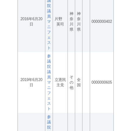
議
院
議
神
神
員
2016年6月20
片野
奈
奈
マ
0000000402
日
英司
川
川
ニ
県
県
フ
ェ
ス
ト
参
議
院
議
員
そ
2019年6月20
立憲民
全
マ
の
0000000605
日
主党
国
ニ
他
フ
ェ
ス
ト
参
議
院