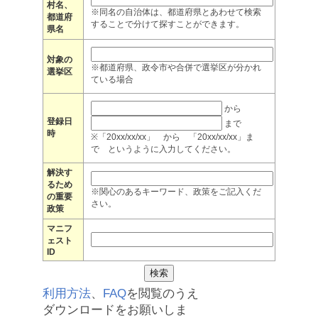
村名、
※同名の自治体は、都道府県とあわせて検索
都道府
することで分けて探すことができます。
県名
対象の
※都道府県、政令市や合併で選挙区が分かれ
選挙区
ている場合
から
登録日
まで
時
※「20xx/xx/xx」 から 「20xx/xx/xx」ま
で というように入力してください。
解決す
るため
※関心のあるキーワード、政策をご記入くだ
の重要
さい。
政策
マニフ
ェスト
ID
利用方法
、
FAQ
を閲覧のうえ
ダウンロードをお願いしま