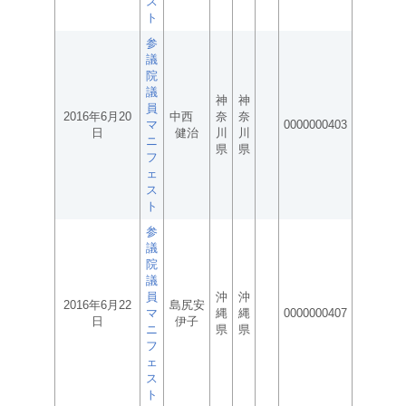
ス
ト
参
議
院
議
神
神
員
2016年6月20
中西
奈
奈
マ
0000000403
日
健治
川
川
ニ
県
県
フ
ェ
ス
ト
参
議
院
議
員
沖
沖
2016年6月22
島尻安
マ
縄
縄
0000000407
日
伊子
ニ
県
県
フ
ェ
ス
ト