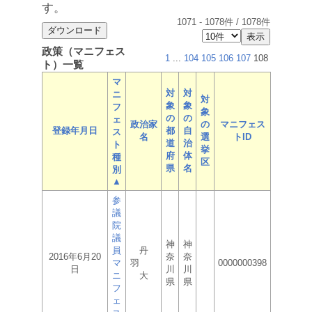
す。
1071
-
1078
件 /
1078
件
政策（マニフェス
1
...
104
105
106
107
108
ト）一覧
マ
対
対
ニ
対
象
象
フ
象
の
の
ェ
政治家
の
マニフェス
登録年月日
都
自
ス
名
選
トID
道
治
ト
挙
府
体
種
区
県
名
別
▲
参
議
院
議
神
神
員
丹
2016年6月20
奈
奈
マ
羽
0000000398
日
川
川
ニ
大
県
県
フ
ェ