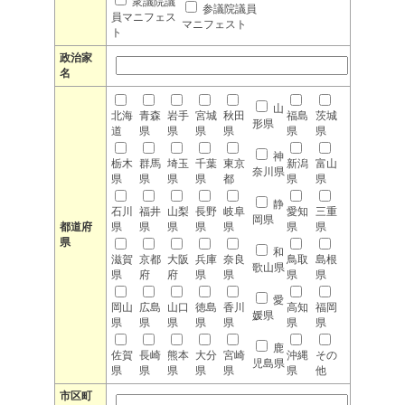
衆議院議
参議院議員
員マニフェス
マニフェスト
ト
政治家
名
山
北海
青森
岩手
宮城
秋田
福島
茨城
形県
道
県
県
県
県
県
県
神
栃木
群馬
埼玉
千葉
東京
新潟
富山
奈川県
県
県
県
県
都
県
県
静
石川
福井
山梨
長野
岐阜
愛知
三重
岡県
都道府
県
県
県
県
県
県
県
県
和
滋賀
京都
大阪
兵庫
奈良
鳥取
島根
歌山県
県
府
府
県
県
県
県
愛
岡山
広島
山口
徳島
香川
高知
福岡
媛県
県
県
県
県
県
県
県
鹿
佐賀
長崎
熊本
大分
宮崎
沖縄
その
児島県
県
県
県
県
県
県
他
市区町