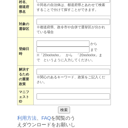
村名、
※同名の自治体は、都道府県とあわせて検索
都道府
することで分けて探すことができます。
県名
対象の
※都道府県、政令市や合併で選挙区が分かれ
選挙区
ている場合
から
登録日
まで
時
※「20xx/xx/xx」 から 「20xx/xx/xx」ま
で というように入力してください。
解決す
るため
※関心のあるキーワード、政策をご記入くだ
の重要
さい。
政策
マニフ
ェスト
ID
利用方法
、
FAQ
を閲覧のう
えダウンロードをお願いし