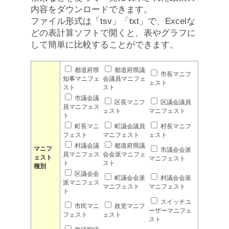
内容をダウンロードできます。
ファイル形式は「tsv」「txt」で、Excelな
どの表計算ソフトで開くと、表やグラフに
して簡単に比較することができます。
都道府県
都道府県議
市長マニフ
知事マニフェ
会議員マニフェ
ェスト
スト
スト
市議会議
区長マニフ
区議会議員
員マニフェス
ェスト
マニフェスト
ト
町長マニ
町議会議員
村長マニフ
フェスト
マニフェスト
ェスト
村議会議
都道府県議
マニフ
市議会会派
員マニフェス
会会派マニフェ
ェスト
マニフェスト
ト
スト
種別
区議会会
町議会会派
村議会会派
派マニフェス
マニフェスト
マニフェスト
ト
スイッチユ
市民マニ
政党マニフ
ーザーマニフェ
フェスト
ェスト
スト