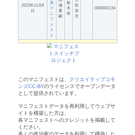
員
栃
2023年11月8
瀨
田
マ
木
0000001134
日
重
原
ニ
県
嗣
市
フ
ェ
ス
ト
このマニフェストは、
クリエイティブコモ
ンズCC-BY
のライセンスでオープンデータ
として提供されています。
マニフェストデータを再利用してウェブサ
イトを構築した方は、
各マニフェストへのクレジットを掲載して
ください。
多くの政治家のデータを利用して構築した