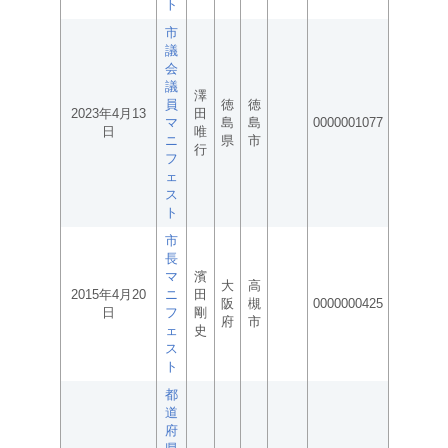
ト
市
議
会
議
澤
員
徳
徳
2023年4月13
田
マ
島
島
0000001077
日
唯
ニ
県
市
行
フ
ェ
ス
ト
市
長
マ
濱
大
高
2015年4月20
ニ
田
阪
槻
0000000425
日
フ
剛
府
市
ェ
史
ス
ト
都
道
府