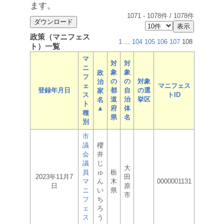
ます。
1071
-
1078
件 /
1078
件
政策（マニフェス
1
...
104
105
106
107
108
ト）一覧
マ
対
対
ニ
象
象
政
フ
の
の
対象
治
ェ
マニフェス
登録年月日
都
自
の選
家
ス
トID
道
治
挙区
名
ト
▲
府
体
種
県
名
別
市
議
櫻
会
井
議
じ
大
員
ゅ
栃
2023年11月7
田
マ
ん
木
0000001131
日
原
ニ
い
県
市
フ
ち
ェ
ろ
ス
う