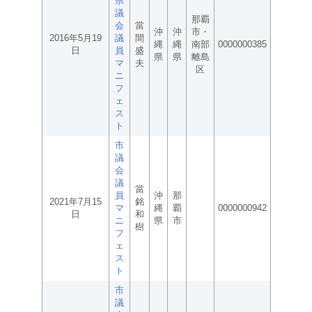
県
議
那覇
会
當
沖
沖
市・
2016年5月19
議
間
縄
縄
南部
0000000385
日
員
盛
県
県
離島
マ
夫
区
ニ
フ
ェ
ス
ト
市
議
会
議
當
員
沖
那
2021年7月15
銘
マ
縄
覇
0000000942
日
和
ニ
県
市
樹
フ
ェ
ス
ト
市
議