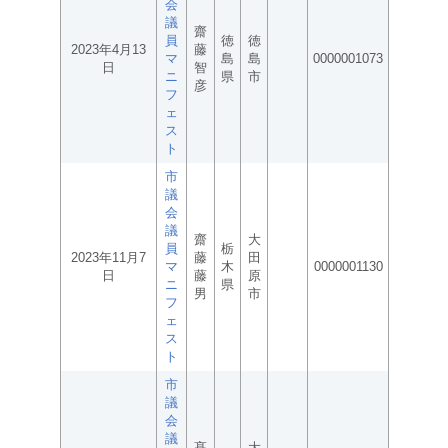
会
議
齋
員
徳
徳
2023年4月13
藤
マ
島
島
0000001073
日
智
ニ
県
市
彦
フ
ェ
ス
ト
市
議
会
議
齋
大
員
栃
2023年11月7
藤
田
マ
木
0000001130
日
藤
原
ニ
県
男
市
フ
ェ
ス
ト
市
議
会
議
髙
大