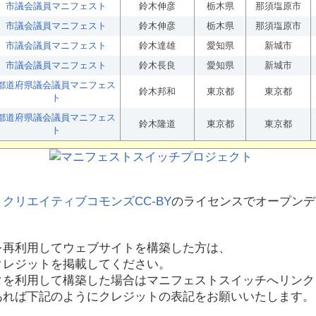
市議会議員マニフェスト
鈴木伸彦
栃木県
那須塩原市
市議会議員マニフェスト
鈴木伸彦
栃木県
那須塩原市
市議会議員マニフェスト
鈴木達雄
愛知県
新城市
市議会議員マニフェスト
鈴木長良
愛知県
新城市
都道府県議会議員マニフェス
鈴木邦和
東京都
東京都
ト
都道府県議会議員マニフェス
鈴木隆道
東京都
東京都
ト
、
クリエイティブコモンズCC-BY
のライセンスでオープンデ
を再利用してウェブサイトを構築した方は、
クレジットを掲載してください。
タを利用して構築した場合はマニフェストスイッチへリンク
あれば下記のようにクレジットの表記をお願いいたします。