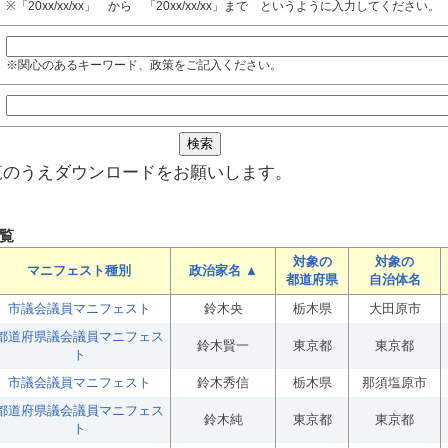
※「20xx/xx/xx」 から 「20xx/xx/xx」まで というように入力してください。
※関心のあるキーワード、政策をご記入ください。
覧のうえダウンロードをお願いします。
覧
対象の
対象の
マニフェスト種別
政治家名 ▲
都道府県
自治体名
市議会議員マニフェスト
鈴木央
栃木県
大田原市
都道府県議会議員マニフェス
鈴木賢一
東京都
東京都
ト
市議会議員マニフェスト
鈴木秀信
栃木県
那須塩原市
都道府県議会議員マニフェス
鈴木純
東京都
東京都
ト