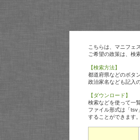
こちらは、マニフェ
ご希望の政策は、検
【検索方法】
都道府県などのボタ
政治家名なども記入
【ダウンロード】
検索などを使って一
ファイル形式は「tsv
することができます