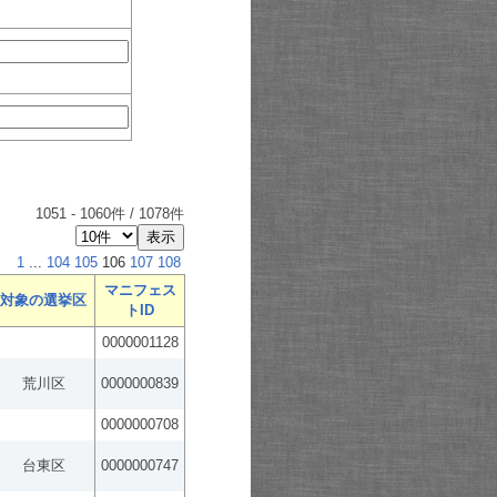
1051
-
1060
件 /
1078
件
1
...
104
105
106
107
108
マニフェス
対象の選挙区
トID
0000001128
荒川区
0000000839
0000000708
台東区
0000000747