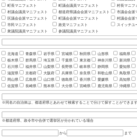
町長マニフェスト
町議会議員マニフェスト
村長マニフ
村議会議員マニフェスト
都道府県議会会派マニフェスト
市議会会派
区議会会派マニフェスト
町議会会派マニフェスト
村議会会派
市民マニフェスト
政党マニフェスト
スイッチユ
衆議院議員マニフェスト
参議院議員マニフェスト
北海道
青森県
岩手県
宮城県
秋田県
山形県
福島県
栃木県
群馬県
埼玉県
千葉県
東京都
神奈川県
新潟県
石川県
福井県
山梨県
長野県
岐阜県
静岡県
愛知県
滋賀県
京都府
大阪府
兵庫県
奈良県
和歌山県
鳥取県
岡山県
広島県
山口県
徳島県
香川県
愛媛県
高知県
佐賀県
長崎県
熊本県
大分県
宮崎県
鹿児島県
沖縄県
※同名の自治体は、都道府県とあわせて検索することで分けて探すことができま
※都道府県、政令市や合併で選挙区が分かれている場合
から
まで