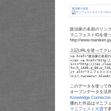
政治家の名前
政治家の名前のリンク
マニフェストIDを使
http://www.maniken.j
上記URLを使ってク
このデータを使って
オープンデータを活
Knowledge Connector
優れた作品はマニフ
マニフェスト大賞
で