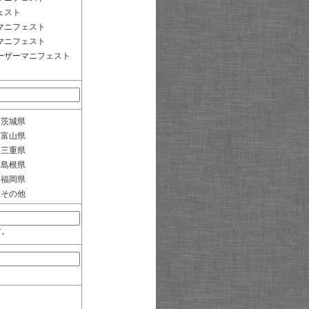
ェスト
マニフェスト
マニフェスト
ーザーマニフェスト
茨城県
富山県
三重県
島根県
福岡県
その他
す。