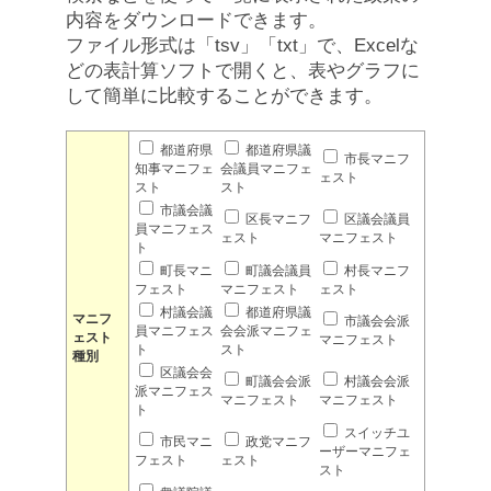
内容をダウンロードできます。
ファイル形式は「tsv」「txt」で、Excelな
どの表計算ソフトで開くと、表やグラフに
して簡単に比較することができます。
都道府県
都道府県議
市長マニフ
知事マニフェ
会議員マニフェ
ェスト
スト
スト
市議会議
区長マニフ
区議会議員
員マニフェス
ェスト
マニフェスト
ト
町長マニ
町議会議員
村長マニフ
フェスト
マニフェスト
ェスト
村議会議
都道府県議
マニフ
市議会会派
員マニフェス
会会派マニフェ
ェスト
マニフェスト
ト
スト
種別
区議会会
町議会会派
村議会会派
派マニフェス
マニフェスト
マニフェスト
ト
スイッチユ
市民マニ
政党マニフ
ーザーマニフェ
フェスト
ェスト
スト