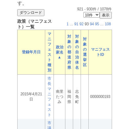
す。
921
-
930
件 /
1078
件
政策（マニフェス
1
...
91
92
93
94
95
...
108
ト）一覧
マ
対
対
ニ
対
象
象
フ
象
の
の
政治
ェ
の
マニフェス
登録年月日
都
自
家名
ス
選
トID
▲
道
治
ト
挙
府
体
種
区
県
名
別
市
長
マ
南里
福
志
2015年4月21
ニ
たつ
岡
免
0000000193
日
フ
み
県
町
ェ
ス
ト
市
議