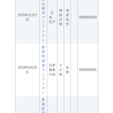
会
議
神
海
員
日
2015年11月3
奈
老
マ
吉
0000000259
日
川
名
ニ
弘子
県
市
フ
ェ
ス
ト
参
議
院
議
員
日本
そ
2019年6月20
全
マ
維新
の
0000000606
日
国
ニ
の会
他
フ
ェ
ス
ト
参
議
院