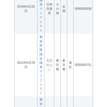
議
員
日本
そ
2019年6月20
全
マ
共産
の
0000000608
日
国
ニ
党
他
フ
ェ
ス
ト
都
道
府
県
議
会
入江
東
東
2021年6月29
議
港
のぶ
京
京
0000000751
日
員
区
こ
都
都
マ
ニ
フ
ェ
ス
ト
都
道