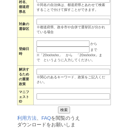
村名、
※同名の自治体は、都道府県とあわせて検索
都道府
することで分けて探すことができます。
県名
対象の
※都道府県、政令市や合併で選挙区が分かれ
選挙区
ている場合
から
登録日
まで
時
※「20xx/xx/xx」 から 「20xx/xx/xx」ま
で というように入力してください。
解決す
るため
※関心のあるキーワード、政策をご記入くだ
の重要
さい。
政策
マニフ
ェスト
ID
利用方法
、
FAQ
を閲覧のうえ
ダウンロードをお願いしま