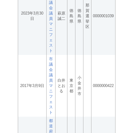
議
那
会
徳
徳
賀
2023年3月30
議
萩原
島
島
選
0000001039
日
員
誠二
県
県
挙
マ
区
ニ
フ
ェ
ス
ト
市
議
会
議
小
員
白井
東
金
2017年3月9日
マ
とお
京
0000000422
井
ニ
る
都
市
フ
ェ
ス
ト
都
道
府