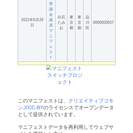
県
議
会
白石
東
東
品
2021年6月29
議
たみ
京
京
川
0000000837
日
員
お
都
都
区
マ
ニ
フ
ェ
ス
ト
このマニフェストは、
クリエイティブコモ
ンズCC-BY
のライセンスでオープンデータ
として提供されています。
マニフェストデータを再利用してウェブサ