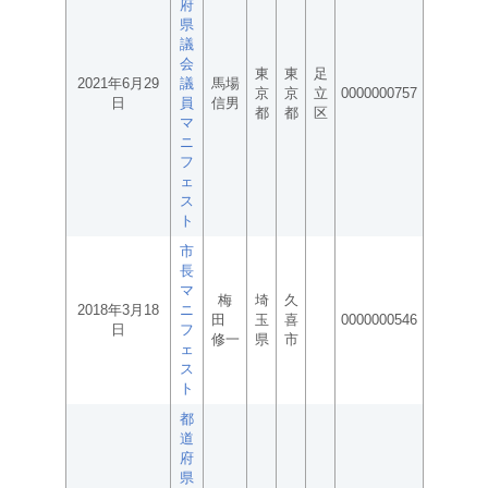
府
県
議
会
東
東
足
2021年6月29
議
馬場
京
京
立
0000000757
日
員
信男
都
都
区
マ
ニ
フ
ェ
ス
ト
市
長
マ
梅
埼
久
2018年3月18
ニ
田
玉
喜
0000000546
日
フ
修一
県
市
ェ
ス
ト
都
道
府
県