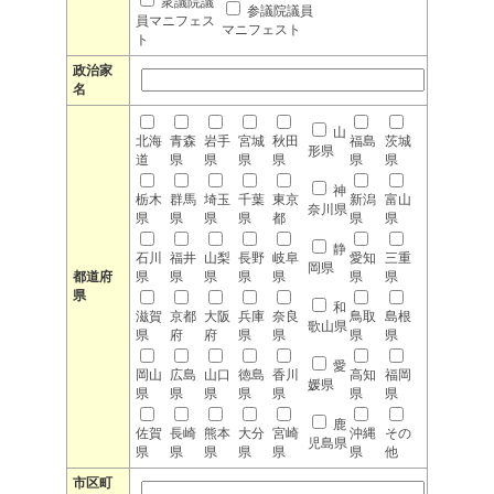
衆議院議
参議院議員
員マニフェス
マニフェスト
ト
政治家
名
山
北海
青森
岩手
宮城
秋田
福島
茨城
形県
道
県
県
県
県
県
県
神
栃木
群馬
埼玉
千葉
東京
新潟
富山
奈川県
県
県
県
県
都
県
県
静
石川
福井
山梨
長野
岐阜
愛知
三重
岡県
都道府
県
県
県
県
県
県
県
県
和
滋賀
京都
大阪
兵庫
奈良
鳥取
島根
歌山県
県
府
府
県
県
県
県
愛
岡山
広島
山口
徳島
香川
高知
福岡
媛県
県
県
県
県
県
県
県
鹿
佐賀
長崎
熊本
大分
宮崎
沖縄
その
児島県
県
県
県
県
県
県
他
市区町