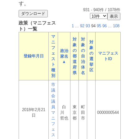
す。
931
-
940
件 /
1078
件
政策（マニフェス
1
...
92
93
94
95
96
...
108
ト）一覧
マ
対
対
ニ
対
象
象
フ
象
の
の
政治
ェ
の
マニフェス
登録年月日
都
自
家名
ス
選
トID
▲
道
治
ト
挙
府
体
種
区
県
名
別
市
議
会
議
員
白
東
町
2018年2月21
マ
川
京
田
0000000544
日
ニ
哲也
都
市
フ
ェ
ス