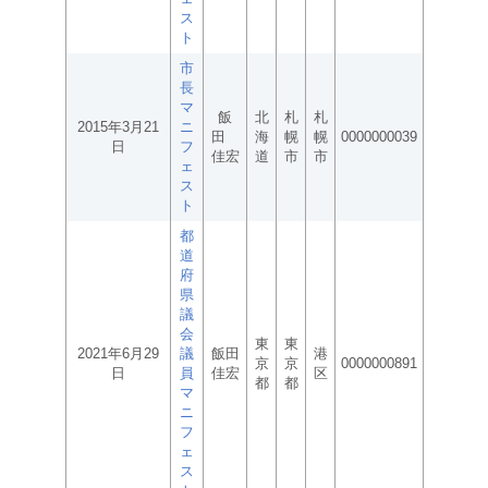
ス
ト
市
長
マ
飯
北
札
札
2015年3月21
ニ
田
海
幌
幌
0000000039
日
フ
佳宏
道
市
市
ェ
ス
ト
都
道
府
県
議
会
東
東
2021年6月29
議
飯田
港
京
京
0000000891
日
員
佳宏
区
都
都
マ
ニ
フ
ェ
ス