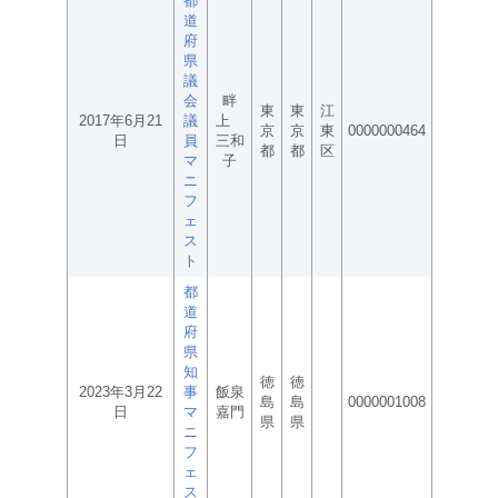
都
道
府
県
議
会
畔
東
東
江
2017年6月21
議
上
京
京
東
0000000464
日
員
三和
都
都
区
マ
子
ニ
フ
ェ
ス
ト
都
道
府
県
知
徳
徳
2023年3月22
事
飯泉
島
島
0000001008
日
マ
嘉門
県
県
ニ
フ
ェ
ス