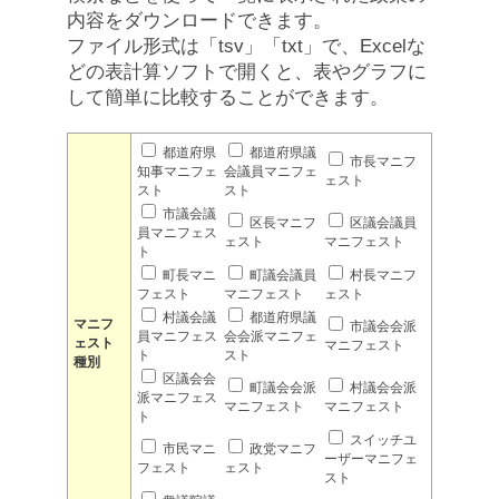
内容をダウンロードできます。
ファイル形式は「tsv」「txt」で、Excelな
どの表計算ソフトで開くと、表やグラフに
して簡単に比較することができます。
都道府県
都道府県議
市長マニフ
知事マニフェ
会議員マニフェ
ェスト
スト
スト
市議会議
区長マニフ
区議会議員
員マニフェス
ェスト
マニフェスト
ト
町長マニ
町議会議員
村長マニフ
フェスト
マニフェスト
ェスト
村議会議
都道府県議
マニフ
市議会会派
員マニフェス
会会派マニフェ
ェスト
マニフェスト
ト
スト
種別
区議会会
町議会会派
村議会会派
派マニフェス
マニフェスト
マニフェスト
ト
スイッチユ
市民マニ
政党マニフ
ーザーマニフェ
フェスト
ェスト
スト