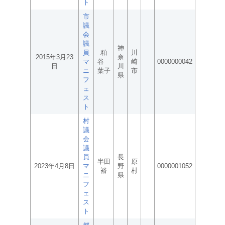
ト
市
議
会
議
神
員
粕
川
2015年3月23
奈
マ
谷
崎
0000000042
日
川
ニ
葉子
市
県
フ
ェ
ス
ト
村
議
会
議
員
長
半田
原
2023年4月8日
マ
野
0000001052
裕
村
ニ
県
フ
ェ
ス
ト