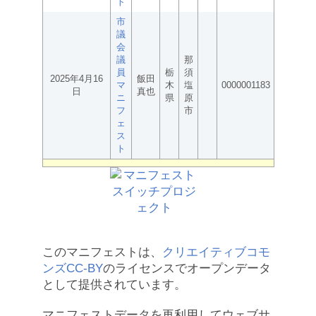
ト
市
議
会
議
那
員
栃
須
2025年4月16
飯田
マ
木
塩
0000001183
日
真也
ニ
県
原
フ
市
ェ
ス
ト
このマニフェストは、
クリエイティブコモ
ンズCC-BY
のライセンスでオープンデータ
として提供されています。
マニフェストデータを再利用してウェブサ