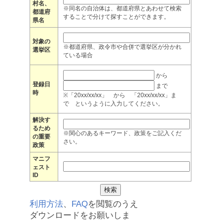
村名、
※同名の自治体は、都道府県とあわせて検索
都道府
することで分けて探すことができます。
県名
対象の
※都道府県、政令市や合併で選挙区が分かれ
選挙区
ている場合
から
登録日
まで
時
※「20xx/xx/xx」 から 「20xx/xx/xx」ま
で というように入力してください。
解決す
るため
※関心のあるキーワード、政策をご記入くだ
の重要
さい。
政策
マニフ
ェスト
ID
利用方法
、
FAQ
を閲覧のうえ
ダウンロードをお願いしま