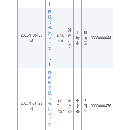
ト
市
議
会
議
神
員
川
川
2015年3月23
飯塚
奈
マ
崎
崎
0000000044
日
正良
川
ニ
市
区
県
フ
ェ
ス
ト
都
道
府
県
議
会
飯
東
東
大
2017年6月21
議
田
京
京
田
0000000478
日
員
佳宏
都
都
区
マ
ニ
フ
ェ