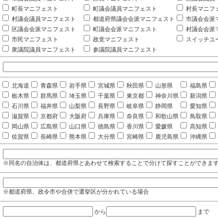
町長マニフェスト
町議会議員マニフェスト
村長マニフ
村議会議員マニフェスト
都道府県議会会派マニフェスト
市議会会派
区議会会派マニフェスト
町議会会派マニフェスト
村議会会派
市民マニフェスト
政党マニフェスト
スイッチユ
衆議院議員マニフェスト
参議院議員マニフェスト
北海道
青森県
岩手県
宮城県
秋田県
山形県
福島県
栃木県
群馬県
埼玉県
千葉県
東京都
神奈川県
新潟県
石川県
福井県
山梨県
長野県
岐阜県
静岡県
愛知県
滋賀県
京都府
大阪府
兵庫県
奈良県
和歌山県
鳥取県
岡山県
広島県
山口県
徳島県
香川県
愛媛県
高知県
佐賀県
長崎県
熊本県
大分県
宮崎県
鹿児島県
沖縄県
※同名の自治体は、都道府県とあわせて検索することで分けて探すことができま
※都道府県、政令市や合併で選挙区が分かれている場合
から
まで