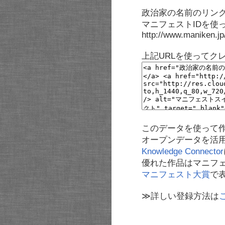
政治家の名前のリンク
マニフェストIDを使
http://www.maniken.j
上記URLを使ってク
このデータを使って
オープンデータを活
Knowledge Connector
優れた作品はマニフ
マニフェスト大賞
で
≫詳しい登録方法は