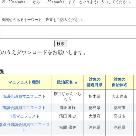
※「20xx/xx/xx」 から 「20xx/xx/xx」まで というように入力してください。
※関心のあるキーワード、政策をご記入ください。
覧のうえダウンロードをお願いします。
覧
対象の
対象の
マニフェスト種別
政治家名 ▲
都道府県
自治体名
櫻井じゅんいち
市議会議員マニフェスト
栃木県
大田原市
ろう
市議会議員マニフェスト
澤田唯行
徳島県
徳島市
市長マニフェスト
濱田 剛史
大阪府
高槻市
都道府県議会議員マニフェス
當間 盛夫
沖縄県
沖縄県
ト