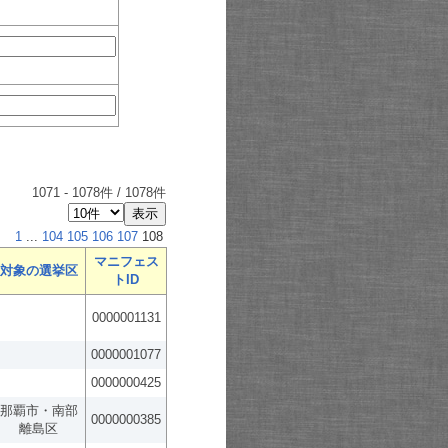
1071
-
1078
件 /
1078
件
1
...
104
105
106
107
108
マニフェス
対象の選挙区
トID
0000001131
0000001077
0000000425
那覇市・南部
0000000385
離島区