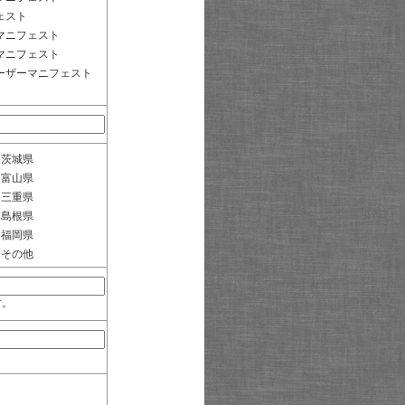
ェスト
マニフェスト
マニフェスト
ーザーマニフェスト
茨城県
富山県
三重県
島根県
福岡県
その他
す。