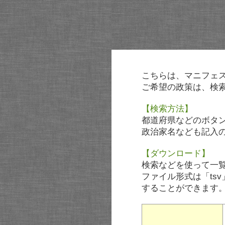
こちらは、マニフェ
ご希望の政策は、検
【検索方法】
都道府県などのボタ
政治家名なども記入
【ダウンロード】
検索などを使って一
ファイル形式は「tsv
することができます