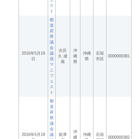
ス
ト
都
道
府
県
議
会
次呂
沖
2016年5月19
議
沖縄
石垣
久 成
縄
0000000381
日
員
県
市区
嵩
県
マ
ニ
フ
ェ
ス
ト
都
道
府
県
議
会
沖
2016年5月19
議
前津
沖縄
石垣
縄
0000000382