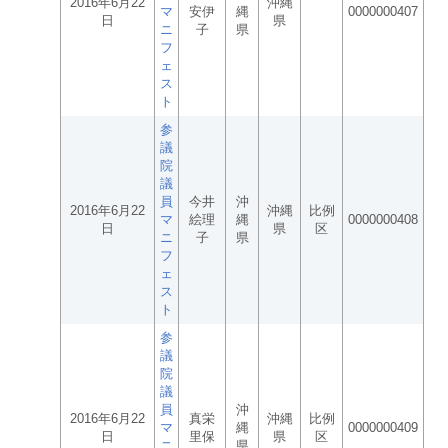
2016年6月22
沖縄
マ
安伊
縄
0000000407
日
県
ニ
子
県
フ
ェ
ス
ト
参
議
院
議
員
今井
沖
2016年6月22
沖縄
比例
マ
絵理
縄
0000000408
日
県
区
ニ
子
県
フ
ェ
ス
ト
参
議
院
議
員
沖
2016年6月22
真栄
沖縄
比例
マ
縄
0000000409
日
里保
県
区
ニ
県