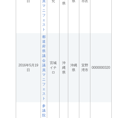
日
員
究
県
市区
県
マ
ニ
フ
ェ
ス
ト
都
道
府
県
議
会
宮城
沖
2016年5月19
議
沖縄
宜野
イチ
縄
0000000320
日
員
県
湾市
ロ
県
マ
ニ
フ
ェ
ス
ト
参
議
院