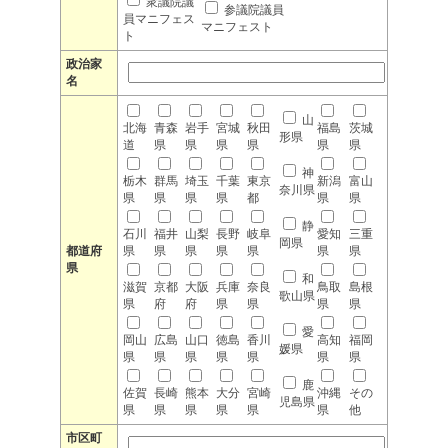
衆議院議
参議院議員
員マニフェス
マニフェスト
ト
政治家
名
山
北海
青森
岩手
宮城
秋田
福島
茨城
形県
道
県
県
県
県
県
県
神
栃木
群馬
埼玉
千葉
東京
新潟
富山
奈川県
県
県
県
県
都
県
県
静
石川
福井
山梨
長野
岐阜
愛知
三重
岡県
都道府
県
県
県
県
県
県
県
県
和
滋賀
京都
大阪
兵庫
奈良
鳥取
島根
歌山県
県
府
府
県
県
県
県
愛
岡山
広島
山口
徳島
香川
高知
福岡
媛県
県
県
県
県
県
県
県
鹿
佐賀
長崎
熊本
大分
宮崎
沖縄
その
児島県
県
県
県
県
県
県
他
市区町