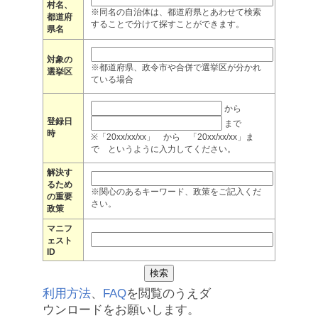
村名、
※同名の自治体は、都道府県とあわせて検索
都道府
することで分けて探すことができます。
県名
対象の
※都道府県、政令市や合併で選挙区が分かれ
選挙区
ている場合
から
登録日
まで
時
※「20xx/xx/xx」 から 「20xx/xx/xx」ま
で というように入力してください。
解決す
るため
※関心のあるキーワード、政策をご記入くだ
の重要
さい。
政策
マニフ
ェスト
ID
利用方法
、
FAQ
を閲覧のうえダ
ウンロードをお願いします。