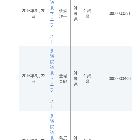
議
員
沖
2016年6月20
伊波
沖縄
マ
縄
0000000391
日
洋一
県
ニ
県
フ
ェ
ス
ト
参
議
院
議
員
沖
2016年6月22
金城
沖縄
マ
縄
0000000406
日
竜郎
県
ニ
県
フ
ェ
ス
ト
参
議
院
議
員
島尻
沖