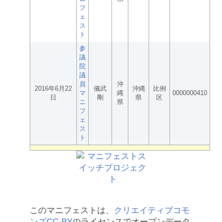
フ
ェ
ス
ト
参
議
院
議
員
沖
2016年6月22
儀武
沖縄
比例
マ
縄
0000000410
日
剛
県
区
ニ
県
フ
ェ
ス
ト
このマニフェストは、
クリエイティブコモ
ンズCC-BY
のライセンスでオープンデータ