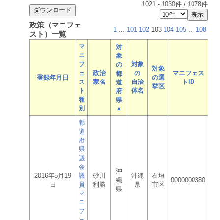
1021
-
1030
件 /
1078
件
政策（マニフェ
1
...
101
102
103
104
105
...
108
スト）一覧
マ
対
ニ
象
フ
対象
の
対象
ェ
政治
の
マニフェス
都
登録年月日
の選
ス
家名
自治
トID
道
挙区
ト
体名
府
種
県
別
▲
都
道
府
県
議
会
沖
2016年5月19
議
砂川
沖縄
石垣
縄
0000000380
日
員
利勝
県
市区
県
マ
ニ
フ
ェ