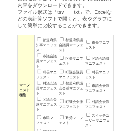
内容をダウンロードできます。
ファイル形式は「tsv」「txt」で、Excelな
どの表計算ソフトで開くと、表やグラフに
して簡単に比較することができます。
都道府県
都道府県議
市長マニフ
知事マニフェ
会議員マニフェ
ェスト
スト
スト
市議会議
区長マニフ
区議会議員
員マニフェス
ェスト
マニフェスト
ト
町長マニ
町議会議員
村長マニフ
フェスト
マニフェスト
ェスト
村議会議
都道府県議
マニフ
市議会会派
員マニフェス
会会派マニフェ
ェスト
マニフェスト
ト
スト
種別
区議会会
町議会会派
村議会会派
派マニフェス
マニフェスト
マニフェスト
ト
スイッチユ
市民マニ
政党マニフ
ーザーマニフェ
フェスト
ェスト
スト