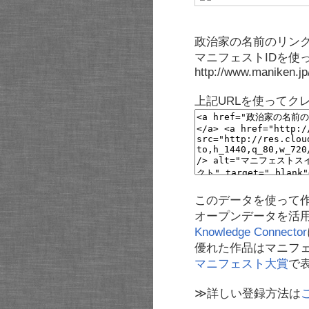
政治家の名前のリンク
マニフェストIDを使
http://www.maniken.j
上記URLを使ってク
このデータを使って
オープンデータを活
Knowledge Connector
優れた作品はマニフ
マニフェスト大賞
で
≫詳しい登録方法は