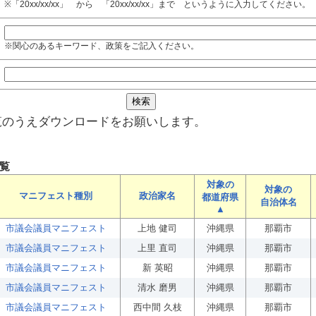
※「20xx/xx/xx」 から 「20xx/xx/xx」まで というように入力してください。
※関心のあるキーワード、政策をご記入ください。
覧のうえダウンロードをお願いします。
覧
対象の
対象の
マニフェスト種別
政治家名
都道府県
自治体名
▲
市議会議員マニフェスト
上地 健司
沖縄県
那覇市
市議会議員マニフェスト
上里 直司
沖縄県
那覇市
市議会議員マニフェスト
新 英昭
沖縄県
那覇市
市議会議員マニフェスト
清水 磨男
沖縄県
那覇市
市議会議員マニフェスト
西中間 久枝
沖縄県
那覇市