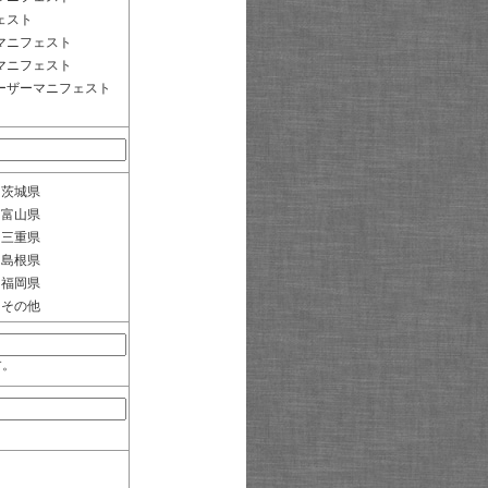
ェスト
マニフェスト
マニフェスト
ーザーマニフェスト
茨城県
富山県
三重県
島根県
福岡県
その他
す。