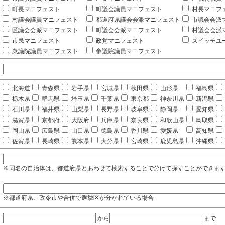
町長マニフェスト
町議会議員マニフェスト
村長マニフ
村議会議員マニフェスト
都道府県議会会派マニフェスト
市議会会派
区議会会派マニフェスト
町議会会派マニフェスト
村議会会派
市民マニフェスト
政党マニフェスト
スイッチユ
衆議院議員マニフェスト
参議院議員マニフェスト
北海道
青森県
岩手県
宮城県
秋田県
山形県
福島県
栃木県
群馬県
埼玉県
千葉県
東京都
神奈川県
新潟県
石川県
福井県
山梨県
長野県
岐阜県
静岡県
愛知県
滋賀県
京都府
大阪府
兵庫県
奈良県
和歌山県
鳥取県
岡山県
広島県
山口県
徳島県
香川県
愛媛県
高知県
佐賀県
長崎県
熊本県
大分県
宮崎県
鹿児島県
沖縄県
※同名の自治体は、都道府県とあわせて検索することで分けて探すことができま
※都道府県、政令市や合併で選挙区が分かれている場合
から
まで