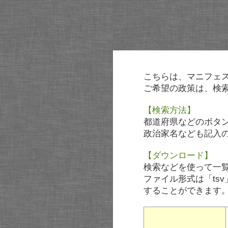
こちらは、マニフェ
ご希望の政策は、検
【検索方法】
都道府県などのボタ
政治家名なども記入
【ダウンロード】
検索などを使って一
ファイル形式は「tsv
することができます