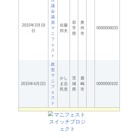
市
議
会
議
員
岩
奥
2015年3月19
佐藤
マ
手
州
0000000033
日
邦夫
ニ
県
市
フ
ェ
ス
ト
政
党
マ
かし
茨
鹿
ニ
2015年4月2日
ま志
城
嶋
0000000102
フ
民党
県
市
ェ
ス
ト