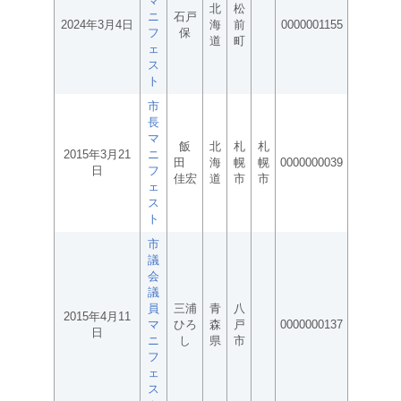
マ
北
松
ニ
石戸
2024年3月4日
海
前
0000001155
フ
保
道
町
ェ
ス
ト
市
長
マ
飯
北
札
札
2015年3月21
ニ
田
海
幌
幌
0000000039
日
フ
佳宏
道
市
市
ェ
ス
ト
市
議
会
議
員
三浦
青
八
2015年4月11
マ
ひろ
森
戸
0000000137
日
ニ
し
県
市
フ
ェ
ス