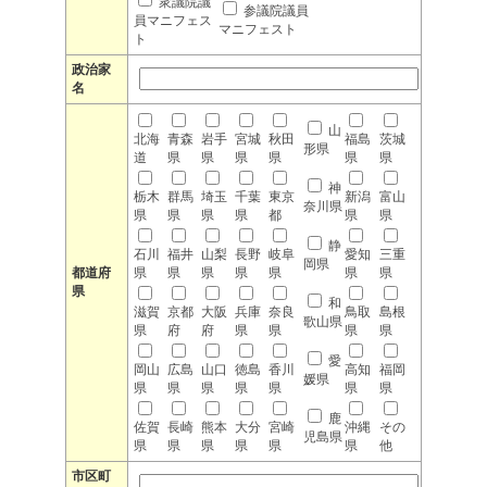
衆議院議
参議院議員
員マニフェス
マニフェスト
ト
政治家
名
山
北海
青森
岩手
宮城
秋田
福島
茨城
形県
道
県
県
県
県
県
県
神
栃木
群馬
埼玉
千葉
東京
新潟
富山
奈川県
県
県
県
県
都
県
県
静
石川
福井
山梨
長野
岐阜
愛知
三重
岡県
都道府
県
県
県
県
県
県
県
県
和
滋賀
京都
大阪
兵庫
奈良
鳥取
島根
歌山県
県
府
府
県
県
県
県
愛
岡山
広島
山口
徳島
香川
高知
福岡
媛県
県
県
県
県
県
県
県
鹿
佐賀
長崎
熊本
大分
宮崎
沖縄
その
児島県
県
県
県
県
県
県
他
市区町