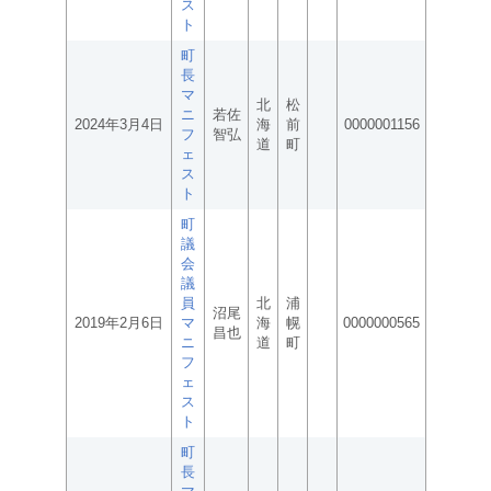
ス
ト
町
長
マ
北
松
ニ
若佐
2024年3月4日
海
前
0000001156
フ
智弘
道
町
ェ
ス
ト
町
議
会
議
員
北
浦
沼尾
2019年2月6日
マ
海
幌
0000000565
昌也
ニ
道
町
フ
ェ
ス
ト
町
長