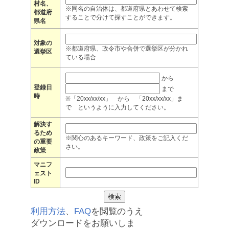
村名、
※同名の自治体は、都道府県とあわせて検索
都道府
することで分けて探すことができます。
県名
対象の
※都道府県、政令市や合併で選挙区が分かれ
選挙区
ている場合
から
登録日
まで
時
※「20xx/xx/xx」 から 「20xx/xx/xx」ま
で というように入力してください。
解決す
るため
※関心のあるキーワード、政策をご記入くだ
の重要
さい。
政策
マニフ
ェスト
ID
利用方法
、
FAQ
を閲覧のうえ
ダウンロードをお願いしま