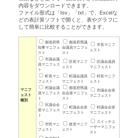
内容をダウンロードできます。
ファイル形式は「tsv」「txt」で、Excelな
どの表計算ソフトで開くと、表やグラフに
して簡単に比較することができます。
都道府県
都道府県議
市長マニフ
知事マニフェ
会議員マニフェ
ェスト
スト
スト
市議会議
区長マニフ
区議会議員
員マニフェス
ェスト
マニフェスト
ト
町長マニ
町議会議員
村長マニフ
フェスト
マニフェスト
ェスト
村議会議
都道府県議
マニフ
市議会会派
員マニフェス
会会派マニフェ
ェスト
マニフェスト
ト
スト
種別
区議会会
町議会会派
村議会会派
派マニフェス
マニフェスト
マニフェスト
ト
スイッチユ
市民マニ
政党マニフ
ーザーマニフェ
フェスト
ェスト
スト