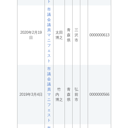
ト
市
議
会
議
員
青
三
2020年2月19
太田
マ
森
沢
0000000613
日
博之
ニ
県
市
フ
ェ
ス
ト
市
議
会
議
員
竹
青
弘
2019年3月4日
マ
内
森
前
0000000566
ニ
博之
県
市
フ
ェ
ス
ト