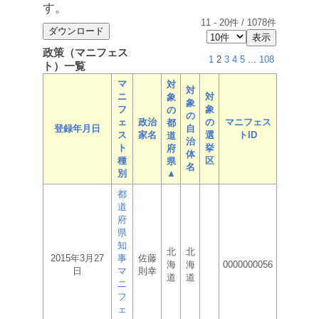
す。
11
-
20
件 /
1078
件
政策（マニフェス
1
2
3
4
5
...
108
ト）一覧
マ
対
対
ニ
対
象
象
フ
象
の
の
ェ
政治
の
マニフェス
都
登録年月日
自
ス
家名
選
トID
道
治
ト
挙
府
体
種
区
県
名
別
▲
都
道
府
県
知
北
北
2015年3月27
事
佐藤
海
海
0000000056
日
マ
則幸
道
道
ニ
フ
ェ