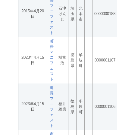
長
マ
石津
埼
北
2015年4月20
ニ
けん
玉
本
0000000188
日
フ
じ
県
市
ェ
ス
ト
町
長
マ
徳
牟
2023年4月15
ニ
枡富
島
岐
0000001107
日
フ
治
県
町
ェ
ス
ト
町
長
マ
徳
牟
2023年4月15
ニ
福井
島
岐
0000001106
日
フ
雅彦
県
町
ェ
ス
ト
市