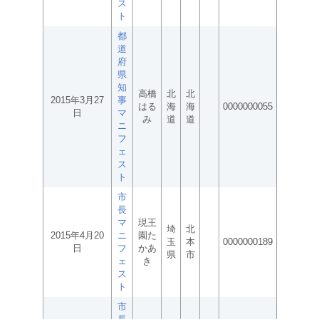
ス
ト
都
道
府
県
知
高橋
北
北
2015年3月27
事
はる
海
海
0000000055
日
マ
み
道
道
ニ
フ
ェ
ス
ト
市
長
マ
現王
埼
北
2015年4月20
ニ
園た
玉
本
0000000189
日
フ
かあ
県
市
ェ
き
ス
ト
市