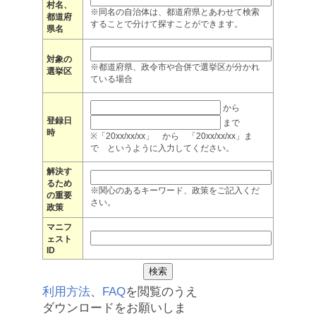
村名、
※同名の自治体は、都道府県とあわせて検索
都道府
することで分けて探すことができます。
県名
対象の
※都道府県、政令市や合併で選挙区が分かれ
選挙区
ている場合
から
登録日
まで
時
※「20xx/xx/xx」 から 「20xx/xx/xx」ま
で というように入力してください。
解決す
るため
※関心のあるキーワード、政策をご記入くだ
の重要
さい。
政策
マニフ
ェスト
ID
利用方法
、
FAQ
を閲覧のうえ
ダウンロードをお願いしま