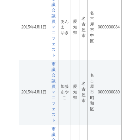
議
会
名
議
名
古
員
あん
愛
古
屋
2015年4月1日
マ
ま
知
0000000084
屋
市
ニ
ゆき
県
市
中
フ
区
ェ
ス
ト
市
議
会
名
議
古
名
員
加藤
愛
屋
古
2015年4月1日
マ
あや
知
市
0000000080
屋
ニ
こ
県
昭
市
フ
和
ェ
区
ス
ト
市
議