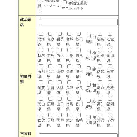
衆議院議
参議院議員
員マニフェス
マニフェスト
ト
政治家
名
山
北海
青森
岩手
宮城
秋田
福島
茨城
形県
道
県
県
県
県
県
県
神
栃木
群馬
埼玉
千葉
東京
新潟
富山
奈川県
県
県
県
県
都
県
県
静
石川
福井
山梨
長野
岐阜
愛知
三重
岡県
都道府
県
県
県
県
県
県
県
県
和
滋賀
京都
大阪
兵庫
奈良
鳥取
島根
歌山県
県
府
府
県
県
県
県
愛
岡山
広島
山口
徳島
香川
高知
福岡
媛県
県
県
県
県
県
県
県
鹿
佐賀
長崎
熊本
大分
宮崎
沖縄
その
児島県
県
県
県
県
県
県
他
市区町