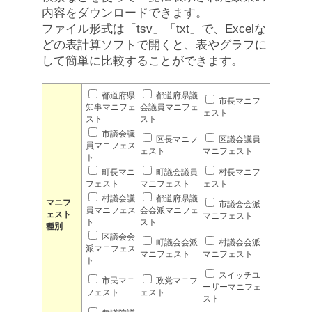
内容をダウンロードできます。
ファイル形式は「tsv」「txt」で、Excelな
どの表計算ソフトで開くと、表やグラフに
して簡単に比較することができます。
都道府県
都道府県議
市長マニフ
知事マニフェ
会議員マニフェ
ェスト
スト
スト
市議会議
区長マニフ
区議会議員
員マニフェス
ェスト
マニフェスト
ト
町長マニ
町議会議員
村長マニフ
フェスト
マニフェスト
ェスト
村議会議
都道府県議
マニフ
市議会会派
員マニフェス
会会派マニフェ
ェスト
マニフェスト
ト
スト
種別
区議会会
町議会会派
村議会会派
派マニフェス
マニフェスト
マニフェスト
ト
スイッチユ
市民マニ
政党マニフ
ーザーマニフェ
フェスト
ェスト
スト