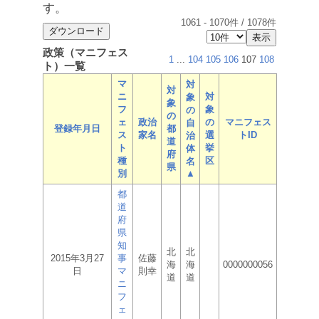
す。
1061
-
1070
件 /
1078
件
政策（マニフェス
1
...
104
105
106
107
108
ト）一覧
マ
対
対
ニ
対
象
象
フ
象
の
の
ェ
政治
の
マニフェス
自
登録年月日
都
ス
家名
選
トID
治
道
ト
挙
体
府
種
区
名
県
別
▲
都
道
府
県
知
北
北
2015年3月27
事
佐藤
海
海
0000000056
日
マ
則幸
道
道
ニ
フ
ェ