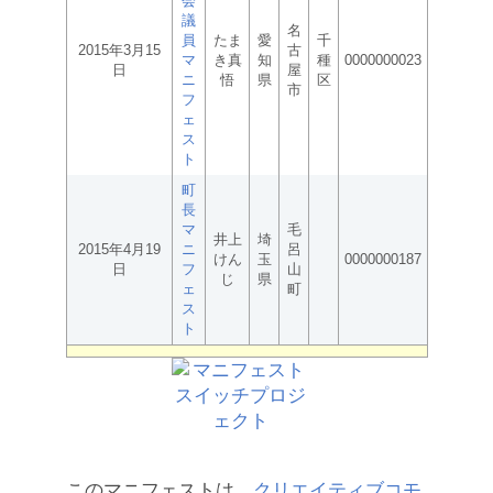
会
議
名
員
たま
愛
千
2015年3月15
古
マ
き真
知
種
0000000023
日
屋
ニ
悟
県
区
市
フ
ェ
ス
ト
町
長
マ
毛
井上
埼
2015年4月19
ニ
呂
けん
玉
0000000187
日
フ
山
じ
県
ェ
町
ス
ト
このマニフェストは、
クリエイティブコモ