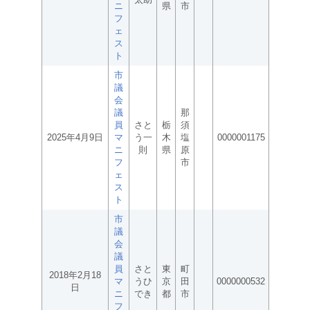
ニ
県
市
フ
ェ
ス
ト
市
議
会
議
那
員
さと
栃
須
2025年4月9日
マ
う一
木
塩
0000001175
ニ
則
県
原
フ
市
ェ
ス
ト
市
議
会
議
員
さと
東
町
2018年2月18
マ
うひ
京
田
0000000532
日
ニ
でき
都
市
フ