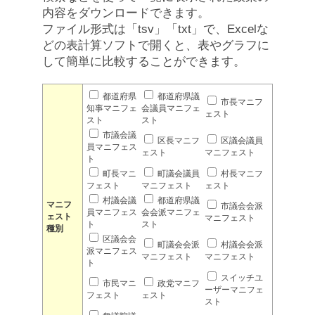
内容をダウンロードできます。
ファイル形式は「tsv」「txt」で、Excelな
どの表計算ソフトで開くと、表やグラフに
して簡単に比較することができます。
都道府県
都道府県議
市長マニフ
知事マニフェ
会議員マニフェ
ェスト
スト
スト
市議会議
区長マニフ
区議会議員
員マニフェス
ェスト
マニフェスト
ト
町長マニ
町議会議員
村長マニフ
フェスト
マニフェスト
ェスト
村議会議
都道府県議
マニフ
市議会会派
員マニフェス
会会派マニフェ
ェスト
マニフェスト
ト
スト
種別
区議会会
町議会会派
村議会会派
派マニフェス
マニフェスト
マニフェスト
ト
スイッチユ
市民マニ
政党マニフ
ーザーマニフェ
フェスト
ェスト
スト