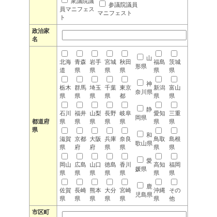
衆議院議
参議院議員
員マニフェス
マニフェスト
ト
政治家
名
山
北海
青森
岩手
宮城
秋田
福島
茨城
形県
道
県
県
県
県
県
県
神
栃木
群馬
埼玉
千葉
東京
新潟
富山
奈川県
県
県
県
県
都
県
県
静
石川
福井
山梨
長野
岐阜
愛知
三重
岡県
都道府
県
県
県
県
県
県
県
県
和
滋賀
京都
大阪
兵庫
奈良
鳥取
島根
歌山県
県
府
府
県
県
県
県
愛
岡山
広島
山口
徳島
香川
高知
福岡
媛県
県
県
県
県
県
県
県
鹿
佐賀
長崎
熊本
大分
宮崎
沖縄
その
児島県
県
県
県
県
県
県
他
市区町