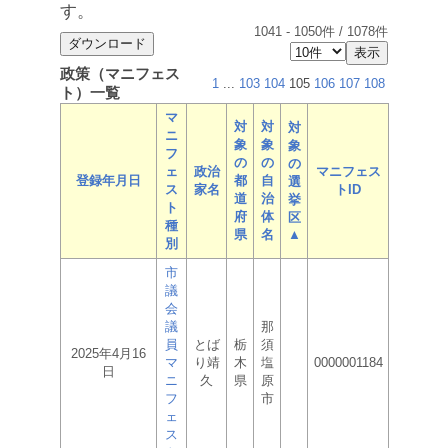
す。
1041
-
1050
件 /
1078
件
政策（マニフェス
1
...
103
104
105
106
107
108
ト）一覧
マ
対
対
対
ニ
象
象
象
フ
の
の
の
ェ
政治
マニフェス
登録年月日
都
自
選
ス
家名
トID
道
治
挙
ト
府
体
区
種
県
名
▲
別
市
議
会
議
那
員
とば
栃
須
2025年4月16
マ
り靖
木
塩
0000001184
日
ニ
久
県
原
フ
市
ェ
ス