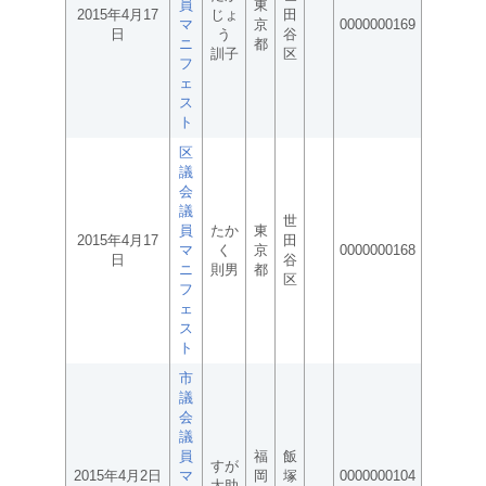
員
東
2015年4月17
じょ
田
マ
京
0000000169
日
う
谷
ニ
都
訓子
区
フ
ェ
ス
ト
区
議
会
議
世
員
たか
東
2015年4月17
田
マ
く
京
0000000168
日
谷
ニ
則男
都
区
フ
ェ
ス
ト
市
議
会
議
員
福
飯
すが
2015年4月2日
マ
岡
塚
0000000104
太助