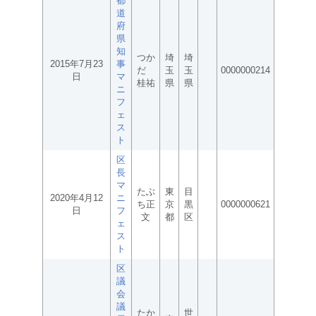
都
道
府
県
知
つか
埼
埼
2015年7月23
事
だ
玉
玉
0000000214
日
マ
桂祐
県
県
ニ
フ
ェ
ス
ト
区
長
マ
たぶ
東
目
2020年4月12
ニ
ち正
京
黒
0000000621
日
フ
文
都
区
ェ
ス
ト
区
議
会
議
たか
世