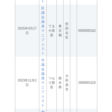
ト
区
議
会
議
世
員
てる
東
2015年4月17
田
マ
や里
京
0000000162
日
谷
ニ
美
都
区
フ
ェ
ス
ト
市
議
会
議
大
員
つも
栃
2023年11月2
田
マ
り那
木
0000001118
日
原
ニ
音
県
市
フ
ェ
ス
ト