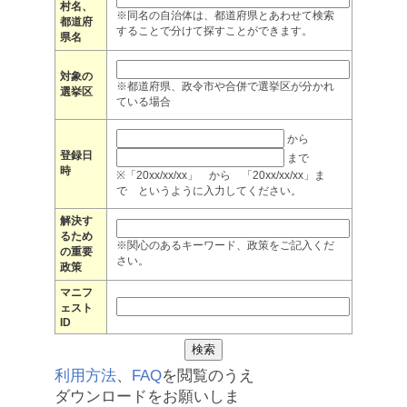
村名、
※同名の自治体は、都道府県とあわせて検索
都道府
することで分けて探すことができます。
県名
対象の
※都道府県、政令市や合併で選挙区が分かれ
選挙区
ている場合
から
登録日
まで
時
※「20xx/xx/xx」 から 「20xx/xx/xx」ま
で というように入力してください。
解決す
るため
※関心のあるキーワード、政策をご記入くだ
の重要
さい。
政策
マニフ
ェスト
ID
利用方法
、
FAQ
を閲覧のうえ
ダウンロードをお願いしま