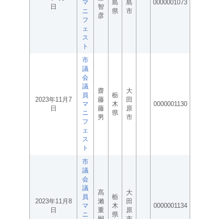
マ
島
島
0000001073
日
智
ニ
県
市
彦
フ
ェ
ス
ト
市
議
会
議
齋
大
員
栃
2023年11月7
藤
田
マ
木
0000001130
日
藤
原
ニ
県
男
市
フ
ェ
ス
ト
市
議
会
議
髙
大
員
栃
2023年11月8
瀨
田
マ
木
0000001134
日
重
原
ニ
県
嗣
市