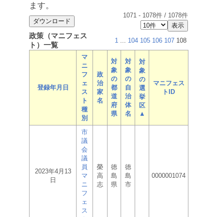
ます。
1071
-
1078
件 /
1078
件
政策（マニフェス
1
...
104
105
106
107
108
ト）一覧
マ
対
対
対
ニ
象
象
象
フ
政
の
の
の
ェ
治
マニフェス
登録年月日
都
自
選
ス
家
トID
道
治
挙
ト
名
府
体
区
種
県
名
▲
別
市
議
会
議
員
榮
徳
徳
2023年4月13
マ
高
島
島
0000001074
日
ニ
志
県
市
フ
ェ
ス