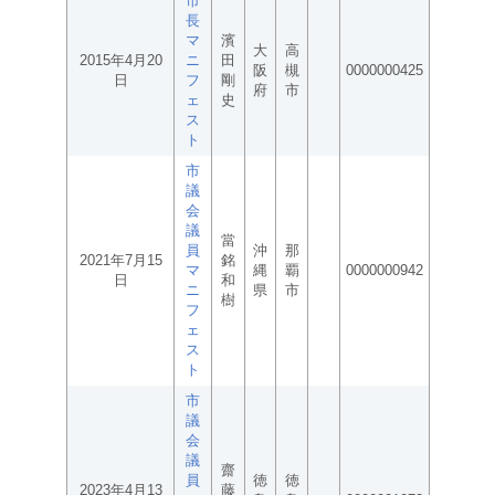
市
長
マ
濱
大
高
2015年4月20
ニ
田
阪
槻
0000000425
日
フ
剛
府
市
ェ
史
ス
ト
市
議
会
議
當
員
沖
那
2021年7月15
銘
マ
縄
覇
0000000942
日
和
ニ
県
市
樹
フ
ェ
ス
ト
市
議
会
議
齋
員
徳
徳
2023年4月13
藤