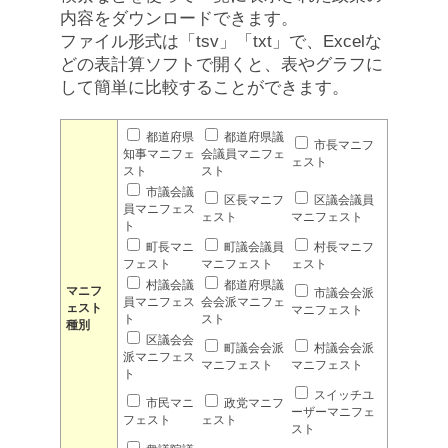
内容をダウンロードできます。
ファイル形式は「tsv」「txt」で、Excelな
どの表計算ソフトで開くと、表やグラフに
して簡単に比較することができます。
都道府県
都道府県議
市長マニフ
知事マニフェ
会議員マニフェ
ェスト
スト
スト
市議会議
区長マニフ
区議会議員
員マニフェス
ェスト
マニフェスト
ト
町長マニ
町議会議員
村長マニフ
フェスト
マニフェスト
ェスト
村議会議
都道府県議
マニフ
市議会会派
員マニフェス
会会派マニフェ
ェスト
マニフェスト
ト
スト
種別
区議会会
町議会会派
村議会会派
派マニフェス
マニフェスト
マニフェスト
ト
スイッチユ
市民マニ
政党マニフ
ーザーマニフェ
フェスト
ェスト
スト