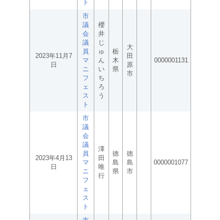
ト
市
議
櫻
会
井
議
じ
大
員
ゅ
栃
2023年11月7
田
マ
ん
木
0000001131
日
原
ニ
い
県
市
フ
ち
ェ
ろ
ス
う
ト
市
議
会
議
澤
員
徳
徳
2023年4月13
田
マ
島
島
0000001077
日
唯
ニ
県
市
行
フ
ェ
ス
ト