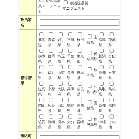
衆議院議
参議院議員
員マニフェス
マニフェスト
ト
政治家
名
山
北海
青森
岩手
宮城
秋田
福島
茨城
形県
道
県
県
県
県
県
県
神
栃木
群馬
埼玉
千葉
東京
新潟
富山
奈川県
県
県
県
県
都
県
県
静
石川
福井
山梨
長野
岐阜
愛知
三重
岡県
都道府
県
県
県
県
県
県
県
県
和
滋賀
京都
大阪
兵庫
奈良
鳥取
島根
歌山県
県
府
府
県
県
県
県
愛
岡山
広島
山口
徳島
香川
高知
福岡
媛県
県
県
県
県
県
県
県
鹿
佐賀
長崎
熊本
大分
宮崎
沖縄
その
児島県
県
県
県
県
県
県
他
市区町