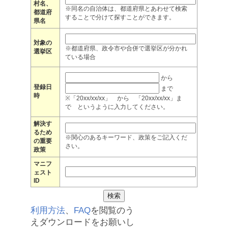
村名、
※同名の自治体は、都道府県とあわせて検索
都道府
することで分けて探すことができます。
県名
対象の
※都道府県、政令市や合併で選挙区が分かれ
選挙区
ている場合
から
登録日
まで
時
※「20xx/xx/xx」 から 「20xx/xx/xx」ま
で というように入力してください。
解決す
るため
※関心のあるキーワード、政策をご記入くだ
の重要
さい。
政策
マニフ
ェスト
ID
利用方法
、
FAQ
を閲覧のう
えダウンロードをお願いし